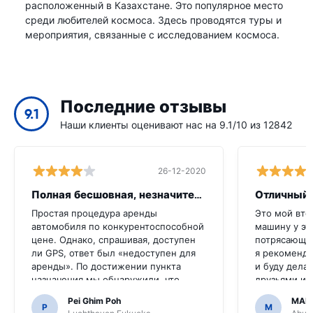
расположенный в Казахстане. Это популярное место
среди любителей космоса. Здесь проводятся туры и
мероприятия, связанные с исследованием космоса.
Последние отзывы
9.1
Наши клиенты оценивают нас на 9.1/10 из 12842
26-12-2020
Полная бесшовная, незначительная икот
Отличный 
Простая процедура аренды
Это мой вто
автомобиля по конкурентоспособной
машину у эт
цене. Однако, спрашивая, доступен
потрясающе,
ли GPS, ответ был «недоступен для
я рекоменду
аренды». По достижении пункта
и буду делат
назначения мы обнаружили, что
друзьями и 
автомобиль оснащен GPS.Было бы
сделали его
Pei Ghim Poh
MAI
ужасно, если бы мы решили купить
P
M