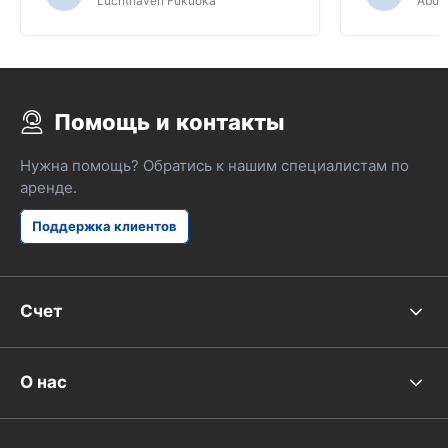
Luchthaven Fukuoka
Abu D
GPS, поскольку нужно было
перемещаться по японским дорогам.
Помощь и контакты
Нужна помощь? Обратись к нашим специалистам по
аренде.
Поддержка клиентов
Счет
О нас