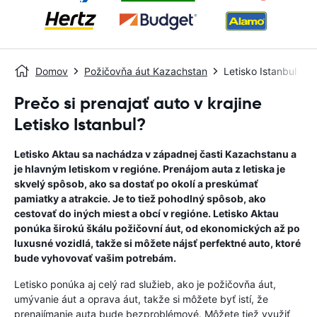
Domov
Požičovňa áut Kazachstan
Letisko Istanbul
Prečo si prenajať auto v krajine
Letisko Istanbul?
Letisko Aktau sa nachádza v západnej časti Kazachstanu a
je hlavným letiskom v regióne. Prenájom auta z letiska je
skvelý spôsob, ako sa dostať po okolí a preskúmať
pamiatky a atrakcie. Je to tiež pohodlný spôsob, ako
cestovať do iných miest a obcí v regióne. Letisko Aktau
ponúka širokú škálu požičovní áut, od ekonomických až po
luxusné vozidlá, takže si môžete nájsť perfektné auto, ktoré
bude vyhovovať vašim potrebám.
Letisko ponúka aj celý rad služieb, ako je požičovňa áut,
umývanie áut a oprava áut, takže si môžete byť istí, že
prenajímanie auta bude bezproblémové. Môžete tiež využiť