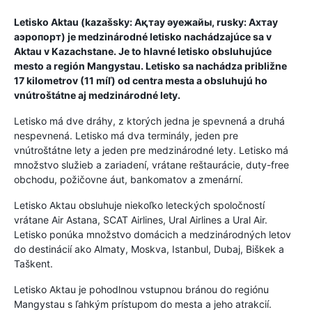
Letisko Aktau (kazašsky: Ақтау әуежайы, rusky: Ахтау
аэропорт) je medzinárodné letisko nachádzajúce sa v
Aktau v Kazachstane. Je to hlavné letisko obsluhujúce
mesto a región Mangystau. Letisko sa nachádza približne
17 kilometrov (11 míľ) od centra mesta a obsluhujú ho
vnútroštátne aj medzinárodné lety.
Letisko má dve dráhy, z ktorých jedna je spevnená a druhá
nespevnená. Letisko má dva terminály, jeden pre
vnútroštátne lety a jeden pre medzinárodné lety. Letisko má
množstvo služieb a zariadení, vrátane reštaurácie, duty-free
obchodu, požičovne áut, bankomatov a zmenární.
Letisko Aktau obsluhuje niekoľko leteckých spoločností
vrátane Air Astana, SCAT Airlines, Ural Airlines a Ural Air.
Letisko ponúka množstvo domácich a medzinárodných letov
do destinácií ako Almaty, Moskva, Istanbul, Dubaj, Biškek a
Taškent.
Letisko Aktau je pohodlnou vstupnou bránou do regiónu
Mangystau s ľahkým prístupom do mesta a jeho atrakcií.