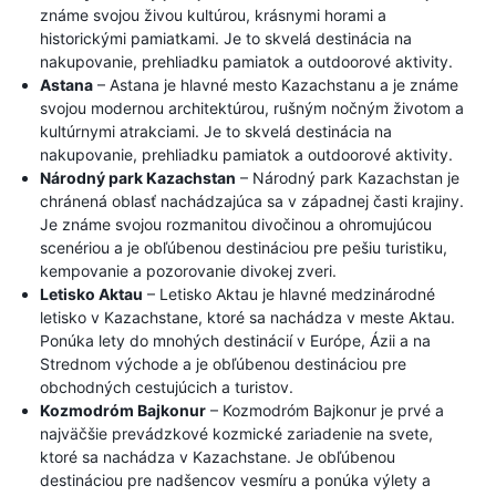
známe svojou živou kultúrou, krásnymi horami a
historickými pamiatkami. Je to skvelá destinácia na
nakupovanie, prehliadku pamiatok a outdoorové aktivity.
Astana
– Astana je hlavné mesto Kazachstanu a je známe
svojou modernou architektúrou, rušným nočným životom a
kultúrnymi atrakciami. Je to skvelá destinácia na
nakupovanie, prehliadku pamiatok a outdoorové aktivity.
Národný park Kazachstan
– Národný park Kazachstan je
chránená oblasť nachádzajúca sa v západnej časti krajiny.
Je známe svojou rozmanitou divočinou a ohromujúcou
scenériou a je obľúbenou destináciou pre pešiu turistiku,
kempovanie a pozorovanie divokej zveri.
Letisko Aktau
– Letisko Aktau je hlavné medzinárodné
letisko v Kazachstane, ktoré sa nachádza v meste Aktau.
Ponúka lety do mnohých destinácií v Európe, Ázii a na
Strednom východe a je obľúbenou destináciou pre
obchodných cestujúcich a turistov.
Kozmodróm Bajkonur
– Kozmodróm Bajkonur je prvé a
najväčšie prevádzkové kozmické zariadenie na svete,
ktoré sa nachádza v Kazachstane. Je obľúbenou
destináciou pre nadšencov vesmíru a ponúka výlety a