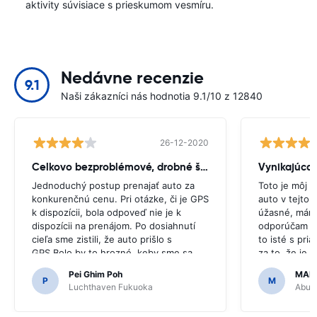
aktivity súvisiace s prieskumom vesmíru.
Nedávne recenzie
9.1
Naši zákazníci nás hodnotia 9.1/10 z 12840
26-12-2020
Celkovo bezproblémové, drobné škytavka
Vynikajúca
Jednoduchý postup prenajať auto za
Toto je môj d
konkurenčnú cenu. Pri otázke, či je GPS
auto v tejto 
k dispozícii, bola odpoveď nie je k
úžasné, mám 
dispozícii na prenájom. Po dosiahnutí
odporúčam ce
cieľa sme zistili, že auto prišlo s
to isté s pri
GPS.Bolo by to hrozné, keby sme sa
za to, že je
rozhodli kúpiť GPS, pretože bolo
jednoduché.
Pei Ghim Poh
MAI
potrebné navigovať po japonských
P
M
Luchthaven Fukuoka
Abu D
cestách.