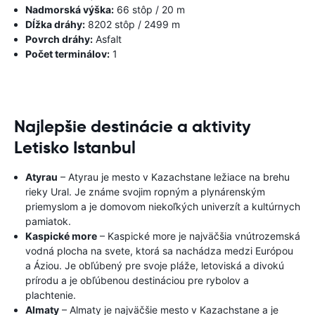
Nadmorská výška:
66 stôp / 20 m
Dĺžka dráhy:
8202 stôp / 2499 m
Povrch dráhy:
Asfalt
Počet terminálov:
1
Najlepšie destinácie a aktivity
Letisko Istanbul
Atyrau
– Atyrau je mesto v Kazachstane ležiace na brehu
rieky Ural. Je známe svojim ropným a plynárenským
priemyslom a je domovom niekoľkých univerzít a kultúrnych
pamiatok.
Kaspické more
– Kaspické more je najväčšia vnútrozemská
vodná plocha na svete, ktorá sa nachádza medzi Európou
a Áziou. Je obľúbený pre svoje pláže, letoviská a divokú
prírodu a je obľúbenou destináciou pre rybolov a
plachtenie.
Almaty
– Almaty je najväčšie mesto v Kazachstane a je