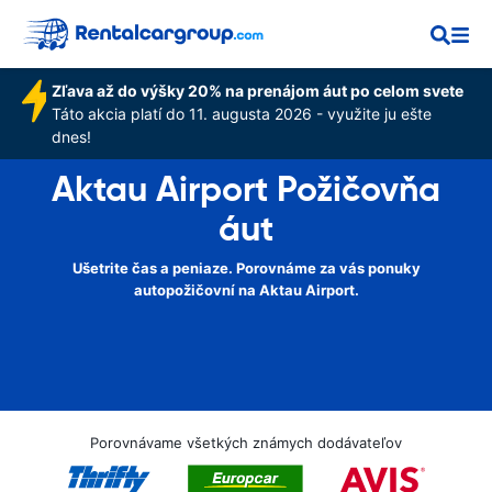
Zľava až do výšky 20% na prenájom áut po celom svete
Táto akcia platí do 11. augusta 2026 - využite ju ešte
dnes!
Aktau Airport Požičovňa
áut
Ušetrite čas a peniaze. Porovnáme za vás ponuky
autopožičovní na Aktau Airport.
Porovnávame všetkých známych dodávateľov