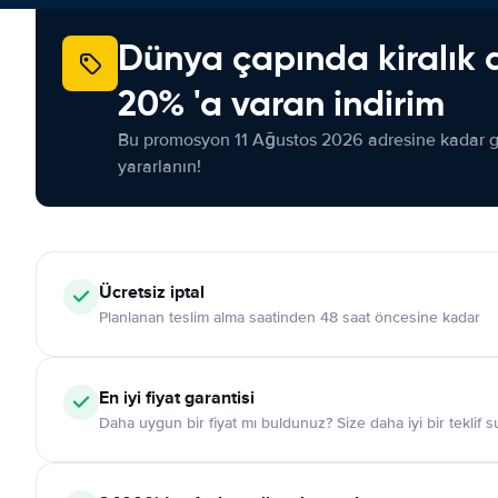
Dünya çapında kiralık 
20% 'a varan indirim
Bu promosyon 11 Ağustos 2026 adresine kadar ge
yararlanın!
Ücretsiz iptal
Planlanan teslim alma saatinden 48 saat öncesine kadar
En iyi fiyat garantisi
Daha uygun bir fiyat mı buldunuz? Size daha iyi bir teklif 