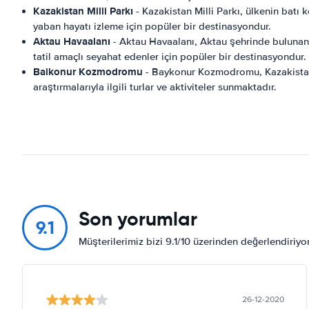
Kazakistan Milli Parkı
- Kazakistan Milli Parkı, ülkenin batı 
yaban hayatı izleme için popüler bir destinasyondur.
Aktau Havaalanı
- Aktau Havaalanı, Aktau şehrinde bulunan 
tatil amaçlı seyahat edenler için popüler bir destinasyondur.
Baikonur Kozmodromu
- Baykonur Kozmodromu, Kazakistan'd
araştırmalarıyla ilgili turlar ve aktiviteler sunmaktadır.
Son yorumlar
9.1
Müşterilerimiz bizi 9.1/10 üzerinden değerlendiriy
26-12-2020