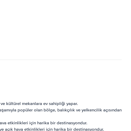
e ve kültürel mekanlara ev sahipliği yapar.
yaşamıyla popüler olan bölge, balıkçılık ve yelkencilik açısından
hava etkinlikleri için harika bir destinasyondur.
e açık hava etkinlikleri için harika bir destinasyondur.