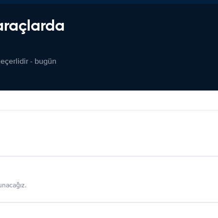
araçlarda
çerlidir - bugün
sunacağız.