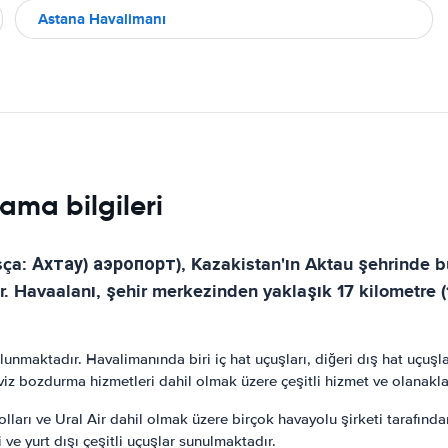
Astana Havalimanı
ama bilgileri
 Ахтау) аэропорт), Kazakistan'ın Aktau şehrinde bul
. Havaalanı, şehir merkezinden yaklaşık 17 kilometre (
bulunmaktadır. Havalimanında biri iç hat uçuşları, diğeri dış hat uçuş
iz bozdurma hizmetleri dahil olmak üzere çeşitli hizmet ve olanakl
ları ve Ural Air dahil olmak üzere birçok havayolu şirketi tarafın
 ve yurt dışı çeşitli uçuşlar sunulmaktadır.