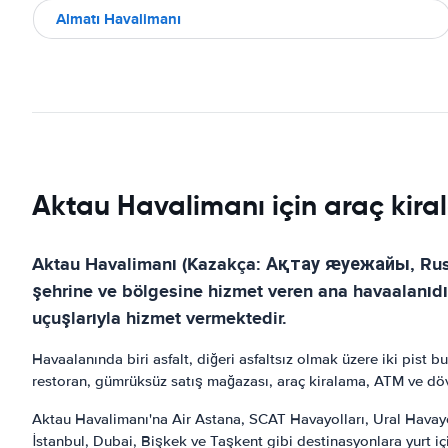
Almatı Havalimanı
Aktau Havalimanı için araç kiral
Aktau Havalimanı (Kazakça: Ақтау ԙуежайы, Rusça:
şehrine ve bölgesine hizmet veren ana havaalanıdır
uçuşlarıyla hizmet vermektedir.
Havaalanında biri asfalt, diğeri asfaltsız olmak üzere iki pist 
restoran, gümrüksüz satış mağazası, araç kiralama, ATM ve döv
Aktau Havalimanı'na Air Astana, SCAT Havayolları, Ural Havayol
İstanbul, Dubai, Bişkek ve Taşkent gibi destinasyonlara yurt içi