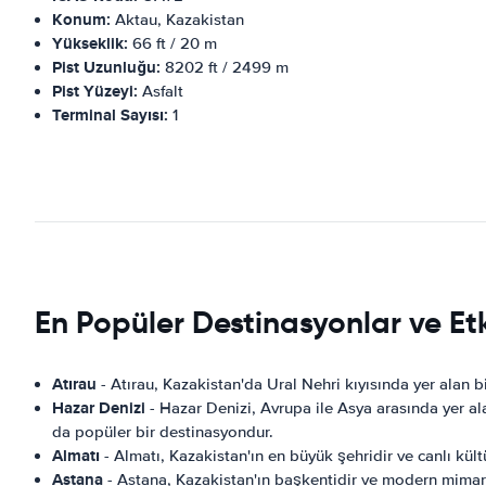
Konum:
Aktau, Kazakistan
Yükseklik:
66 ft / 20 m
Pist Uzunluğu:
8202 ft / 2499 m
Pist Yüzeyi:
Asfalt
Terminal Sayısı:
1
En Popüler Destinasyonlar ve Et
Atırau
- Atırau, Kazakistan'da Ural Nehri kıyısında yer alan bir
Hazar Denizi
- Hazar Denizi, Avrupa ile Asya arasında yer alan
da popüler bir destinasyondur.
Almatı
- Almatı, Kazakistan'ın en büyük şehridir ve canlı kültür
Astana
- Astana, Kazakistan'ın başkentidir ve modern mimarisi,