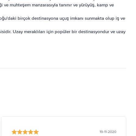
iliği ve muhteşem manzarasıyla tanınır ve yürüyüş, kamp ve
Doğu'daki birçok destinasyona uçuş imkanı sunmakta olup iş ve
idir. Uzay meraklıları için popüler bir destinasyondur ve uzay
19-11-2020