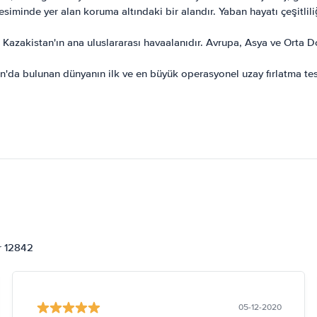
kesiminde yer alan koruma altındaki bir alandır. Yaban hayatı çeşitl
Kazakistan'ın ana uluslararası havaalanıdır. Avrupa, Asya ve Orta 
a bulunan dünyanın ilk ve en büyük operasyonel uzay fırlatma tesis
or 12842
05-12-2020