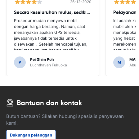
26-12-2020
Secara keseluruhan mulus, sedikit cegukan
Pelayanan 
Prosedur mudah menyewa mobil
Ini adalah k
dengan harga bersaing. Namun, saat
mobil oleh k
menanyakan apakah GPS tersedia,
menakjubkan,
jawabannya tidak tersedia untuk
yang hebat 
disewakan '. Setelah mencapai tujuan,
merekomendas
kami menemukan bahwa mobil itu
semua keluar
dilengkapi GPS.Akan sangat
melakukan h
Pei Ghim Poh
MAI
mengerikan jika kita memutuskan untuk
teman dan se
P
M
Luchthaven Fukuoka
Abu D
membeli GPS karena perlu menavigasi
telah membua
jalan-jalan di Jepang.
mudah.
Bantuan dan kontak
Butuh bantuan? Silakan hubungi spesialis penyewaan
kami.
Dukungan pelanggan