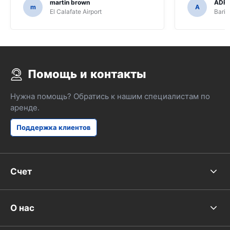
martin brown
ADRI
m
A
El Calafate Airport
Baril
Помощь и контакты
Нужна помощь? Обратись к нашим специалистам по
аренде.
Поддержка клиентов
Счет
О нас