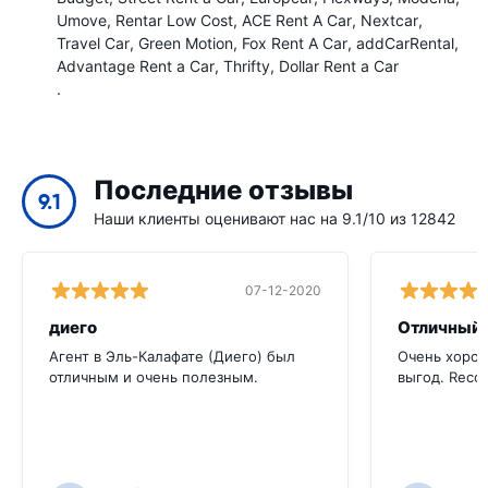
Umove
Rentar Low Cost
ACE Rent A Car
Nextcar
Travel Car
Green Motion
Fox Rent A Car
addCarRental
Advantage Rent a Car
Thrifty
Dollar Rent a Car
.
Последние отзывы
9.1
Наши клиенты оценивают нас на 9.1/10 из 12842
07-12-2020
диего
Отличный 
Агент в Эль-Калафате (Диего) был
Очень хорош
отличным и очень полезным.
выгод. Recom