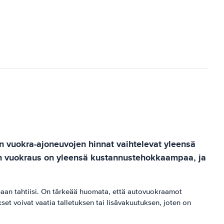
n vuokra-ajoneuvojen hinnat vaihtelevat yleensä
nen vuokraus on yleensä kustannustehokkaampaa, ja
aan tahtiisi. On tärkeää huomata, että autovuokraamot
set voivat vaatia talletuksen tai lisävakuutuksen, joten on