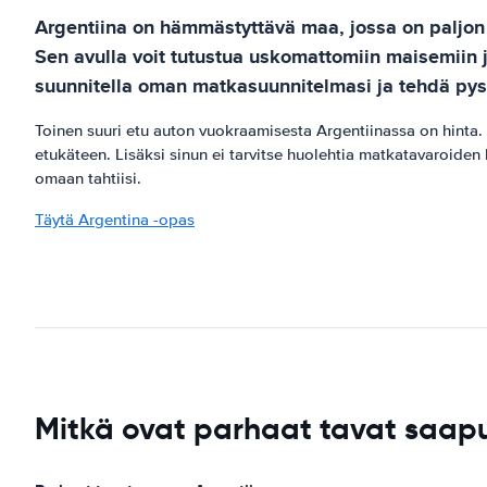
Argentiina on hämmästyttävä maa, jossa on paljon t
Sen avulla voit tutustua uskomattomiin maisemiin ja 
suunnitella oman matkasuunnitelmasi ja tehdä pysä
Toinen suuri etu auton vuokraamisesta Argentiinassa on hinta. S
etukäteen. Lisäksi sinun ei tarvitse huolehtia matkatavaroide
omaan tahtiisi.
Täytä Argentina -opas
Mitkä ovat parhaat tavat saa