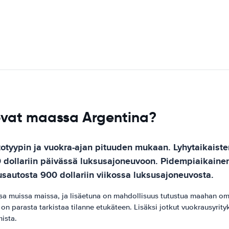
 ovat maassa Argentina?
otyypin ja vuokra-ajan pituuden mukaan. Lyhytaikaiste
00 dollariin päivässä luksusajoneuvoon. Pidempiaikai
rusautosta 900 dollariin viikossa luksusajoneuvosta.
sa muissa maissa, ja lisäetuna on mahdollisuus tutustua maahan om
on parasta tarkistaa tilanne etukäteen. Lisäksi jotkut vuokrausyrityk
mista.