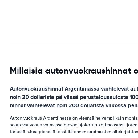
Millaisia autonvuokraushinnat
Autonvuokraushinnat Argentiinassa vaihtelevat aut
noin 20 dollarista päivässä perustalousautosta 1
hinnat vaihtelevat noin 200 dollarista viikossa pe
Auton vuokraus Argentiinassa on yleensä halvempi kuin monis
saattavat vaatia voimassa olevan ajokortin kotimaastasi, joten 
tärkeää lukea pienellä tekstillä ennen sopimusten allekirjoitta