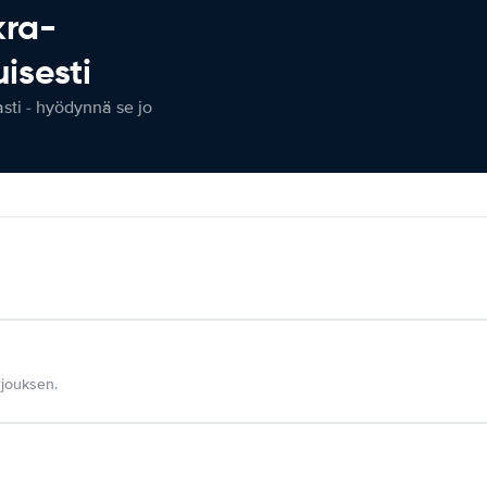
kra-
isesti
ti - hyödynnä se jo
jouksen.