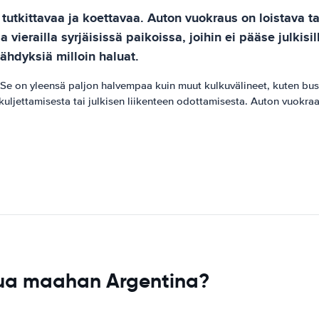
utkittavaa ja koettavaa. Auton vuokraus on loistava ta
vierailla syrjäisissä paikoissa, joihin ei pääse julkisil
hdyksiä milloin haluat.
e on yleensä paljon halvempaa kuin muut kulkuvälineet, kuten bussit 
n kuljettamisesta tai julkisen liikenteen odottamisesta. Auton vuok
pua maahan Argentina?