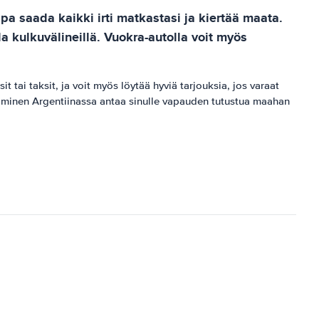
pa saada kaikki irti matkastasi ja kiertää maata.
la kulkuvälineillä. Vuokra-autolla voit myös
tai taksit, ja voit myös löytää hyviä tarjouksia, jos varaat
raaminen Argentiinassa antaa sinulle vapauden tutustua maahan