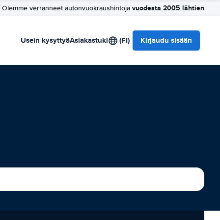
vuodesta 2005 lähtien
Olemme verranneet autonvuokraushintoja
Usein kysyttyä
Asiakastuki
(FI)
Kirjaudu sisään