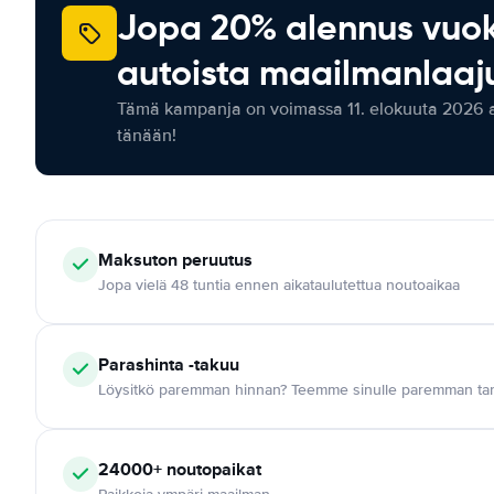
Jopa 20% alennus vuo
autoista maailmanlaaju
Tämä kampanja on voimassa 11. elokuuta 2026 as
tänään!
Maksuton
peruutus
Jopa vielä 48 tuntia ennen aikataulutettua noutoaikaa
Parashinta -takuu
Löysitkö paremman hinnan? Teemme sinulle paremman tar
24000+
noutopaikat