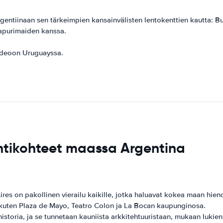
 Argentiinaan sen tärkeimpien kansainvälisten lentokenttien kautta:
aapurimaiden kanssa.
evideoon Uruguayssa.
ntikohteet maassa Argentina
s on pakollinen vierailu kaikille, jotka haluavat kokea maan hienoim
, kuten Plaza de Mayo, Teatro Colon ja La Bocan kaupunginosa.
storia, ja se tunnetaan kauniista arkkitehtuuristaan, mukaan lukien 