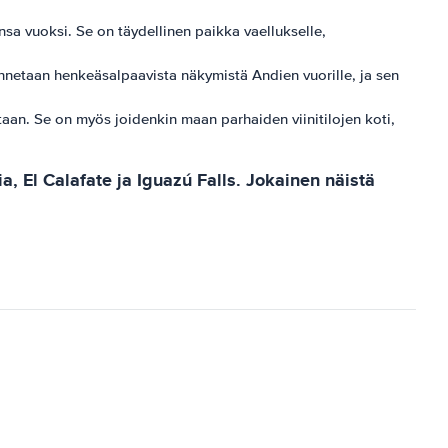
sa vuoksi. Se on täydellinen paikka vaellukselle,
unnetaan henkeäsalpaavista näkymistä Andien vuorille, ja sen
staan. Se on myös joidenkin maan parhaiden viinitilojen koti,
, El Calafate ja Iguazú Falls. Jokainen näistä