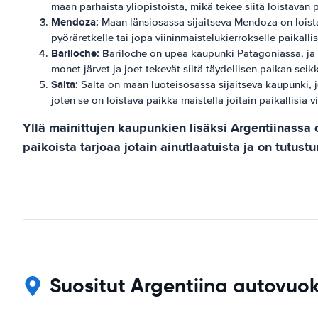
maan parhaista yliopistoista, mikä tekee siitä loistavan 
Mendoza:
Maan länsiosassa sijaitseva Mendoza on loista
pyöräretkelle tai jopa viininmaistelukierrokselle paikallisil
Bariloche:
Bariloche on upea kaupunki Patagoniassa, ja s
monet järvet ja joet tekevät siitä täydellisen paikan seikk
Salta:
Salta on maan luoteisosassa sijaitseva kaupunki, jo
joten se on loistava paikka maistella joitain paikallisia vi
Yllä mainittujen kaupunkien lisäksi Argentiinassa 
paikoista tarjoaa jotain ainutlaatuista ja on tutust
Suositut Argentiina autovuok