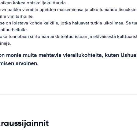
paikan kokea opiskelijakulttuuria.
va paikka vierailla upeiden maisemiensa ja ulkoilumahdollisuuksien
le viinitarhoille.
e on loistava kohde kaikille, jotka haluavat tutkia ulkoilmaa. Se t
ailuurheilulle.
ka tunnetaan siirtomaa-arkkitehtuuristaan ​​ja eläväisestä kulttuuri
inejä.
on monia muita mahtavia vierailukohteita, kuten Ushuaia
umisen arvoinen.
raussijainnit