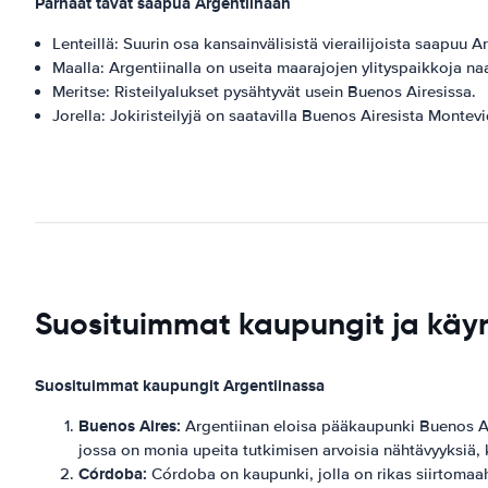
Parhaat tavat saapua Argentiinaan
Lenteillä: Suurin osa kansainvälisistä vierailijoista saapuu
Maalla: Argentiinalla on useita maarajojen ylityspaikkoja n
Meritse: Risteilyalukset pysähtyvät usein Buenos Airesissa.
Jorella: Jokiristeilyjä on saatavilla Buenos Airesista Mont
Suosituimmat kaupungit ja käy
Suosituimmat kaupungit Argentiinassa
Buenos Aires:
Argentiinan eloisa pääkaupunki Buenos Aire
jossa on monia upeita tutkimisen arvoisia nähtävyyksiä
Córdoba:
Córdoba on kaupunki, jolla on rikas siirtomaahi