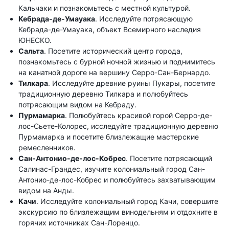
Кальчаки и познакомьтесь с местной культурой.
Кебрада-де-Умауака
. Исследуйте потрясающую
Кебрада-де-Умауака, объект Всемирного наследия
ЮНЕСКО.
Сальта
. Посетите исторический центр города,
познакомьтесь с бурной ночной жизнью и поднимитесь
на канатной дороге на вершину Серро-Сан-Бернардо.
Тилкара
. Исследуйте древние руины Пукары, посетите
традиционную деревню Тилкара и полюбуйтесь
потрясающим видом на Кебраду.
Пурмамарка
. Полюбуйтесь красивой горой Серро-де-
лос-Сьете-Колорес, исследуйте традиционную деревню
Пурмамарка и посетите близлежащие мастерские
ремесленников.
Сан-Антонио-де-лос-Кобрес
. Посетите потрясающий
Салинас-Грандес, изучите колониальный город Сан-
Антонио-де-лос-Кобрес и полюбуйтесь захватывающим
видом на Анды.
Качи
. Исследуйте колониальный город Качи, совершите
экскурсию по близлежащим винодельням и отдохните в
горячих источниках Сан-Лоренцо.