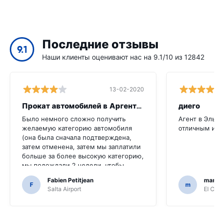
Последние отзывы
9.1
Наши клиенты оценивают нас на 9.1/10 из 12842
13-02-2020
Прокат автомобилей в Аргентине
диего
Было немного сложно получить
Агент в Эль
желаемую категорию автомобиля
отличным и 
(она была сначала подтверждена,
затем отменена, затем мы заплатили
больше за более высокую категорию,
мы подождали 2 недели, чтобы
получить подтверждение. Именно
Fabien Petitjean
mart
поэтому мы взяли полную защиту,
F
m
Salta Airport
El Ca
чтобы избежать дальнейших проблем
Надеюсь, мы это поняли: у нас был
ущерб, который был полностью