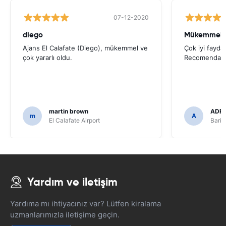
07-12-2020
diego
Mükemmel b
Ajans El Calafate (Diego), mükemmel ve
Çok iyi fayda
çok yararlı oldu.
Recomendadí
martin brown
ADRI
m
A
El Calafate Airport
Baril
Yardım ve iletişim
Yardıma mı ihtiyacınız var? Lütfen kiralama
uzmanlarımızla iletişime geçin.