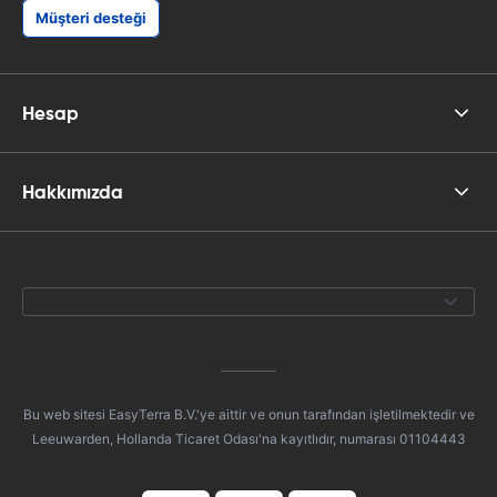
Müşteri desteği
Hesap
Hakkımızda
Bu web sitesi EasyTerra B.V.'ye aittir ve onun tarafından işletilmektedir ve
Leeuwarden, Hollanda Ticaret Odası'na kayıtlıdır, numarası 01104443