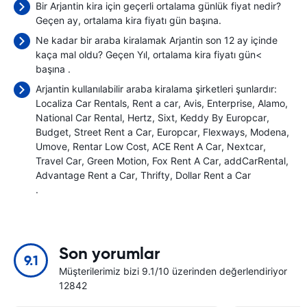
Bir Arjantin kira için geçerli ortalama günlük fiyat nedir?
Geçen ay, ortalama kira fiyatı
gün başına.
Ne kadar bir araba kiralamak Arjantin son 12 ay içinde
kaça mal oldu? Geçen Yıl, ortalama kira fiyatı gün<
başına
.
Arjantin kullanılabilir araba kiralama şirketleri şunlardır:
Localiza Car Rentals
Rent a car
Avis
Enterprise
Alamo
National Car Rental
Hertz
Sixt
Keddy By Europcar
Budget
Street Rent a Car
Europcar
Flexways
Modena
Umove
Rentar Low Cost
ACE Rent A Car
Nextcar
Travel Car
Green Motion
Fox Rent A Car
addCarRental
Advantage Rent a Car
Thrifty
Dollar Rent a Car
.
Son yorumlar
9.1
Müşterilerimiz bizi 9.1/10 üzerinden değerlendiriyor
12842