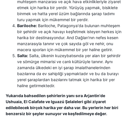
muhteşem manzarası ve açık hava etkinlikleriyle ziyaret
etmek için harika bir yerdir. Yürüyüş yapmak, bisiklete
binmek ve hatta yerel üzüm bağlarında şarap tadımı
turu yapmak için mükemmel bir yerdir.
Bariloche:
Bariloche, Patagonya'da bulunan muhteşem
bir şehirdir ve açık havayı keşfetmek isteyen herkes için
harika bir destinasyondur. And Dağları'nın nefes kesen
manzarasıyla tanınır ve çok sayıda göl ve nehir, onu
macera sporları için mükemmel bir yer haline getirir.
Salta:
Salta, ülkenin kuzeybatısında yer alan bir şehirdir
ve sömürge mimarisi ve canlı kültürüyle tanınır. Aynı
zamanda ülkedeki en iyi şarap imalathanelerinden
bazılarına da ev sahipliği yapmaktadır ve bu da burayı
yerel şaraplardan bazılarını tatmak için harika bir yer
haline getirmektedir.
Yukarıda bahsedilen şehirlerin yanı sıra Arjantin'de
Ushuaia, El Calafate ve Iguazú Şelaleleri gibi ziyaret
edilebilecek birçok harika yer daha var. Bu yerlerin her biri
benzersiz bir şeyler sunuyor ve keşfedilmeye değer.