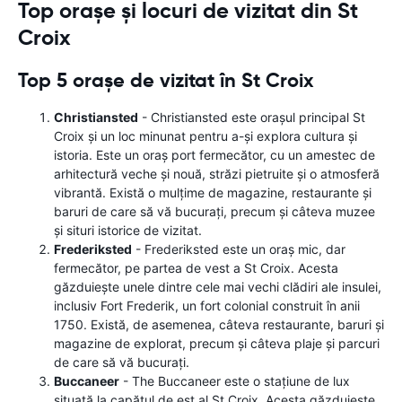
Top orașe și locuri de vizitat din St
Croix
Top 5 orașe de vizitat în St Croix
Christiansted
- Christiansted este orașul principal St
Croix și un loc minunat pentru a-și explora cultura și
istoria. Este un oraș port fermecător, cu un amestec de
arhitectură veche și nouă, străzi pietruite și o atmosferă
vibrantă. Există o mulțime de magazine, restaurante și
baruri de care să vă bucurați, precum și câteva muzee
și situri istorice de vizitat.
Frederiksted
- Frederiksted este un oraș mic, dar
fermecător, pe partea de vest a St Croix. Acesta
găzduiește unele dintre cele mai vechi clădiri ale insulei,
inclusiv Fort Frederik, un fort colonial construit în anii
1750. Există, de asemenea, câteva restaurante, baruri și
magazine de explorat, precum și câteva plaje și parcuri
de care să vă bucurați.
Buccaneer
- The Buccaneer este o stațiune de lux
situată la capătul de est al St Croix. Acesta găzduiește