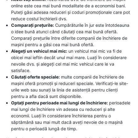
online este cea mai bună modalitate de a economisi bani.
Puteți găsi adesea reduceri și coduri promoționale care pot
reduce costul închirierii dvs.
Comparați prețurile:
Cumpărăturile în jur este întotdeauna
o idee bună atunci când căutați cea mai bună ofertă.
Comparați prețurile între diferite companii de închiriere de
mașini pentru a găsi cea mai bună ofertă.
Alegeți un vehicul mai mic:
un vehicul mai mic va fi de
obicei mai ieftin decât unul mai mare. Luați în considerare
nevoile dvs. și alegeți cel mai mic vehicul care le va
satisface.
Căutați oferte speciale:
multe companii de închiriere de
mașini oferă promoții și reduceri speciale. Verificați-le site-
urile web sau sunați la linia de asistență pentru clienți
pentru a afla dacă sunt disponibile.
Optați pentru perioade mai lungi de închiriere:
perioadele
mai lungi de închiriere vin adesea cu reduceri și alte
economii. Luați în considerare închirierea pentru o
săptămână sau mai mult dacă aveți nevoie de o mașină
pentru o perioadă lungă de timp.