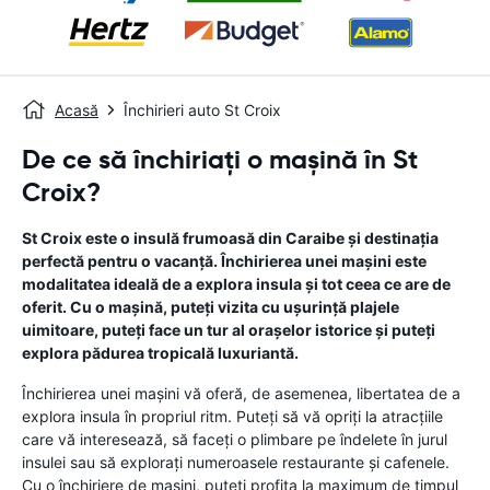
Acasă
Închirieri auto St Croix
De ce să închiriați o mașină în St
Croix?
St Croix este o insulă frumoasă din Caraibe și destinația
perfectă pentru o vacanță. Închirierea unei mașini este
modalitatea ideală de a explora insula și tot ceea ce are de
oferit. Cu o mașină, puteți vizita cu ușurință plajele
uimitoare, puteți face un tur al orașelor istorice și puteți
explora pădurea tropicală luxuriantă.
Închirierea unei mașini vă oferă, de asemenea, libertatea de a
explora insula în propriul ritm. Puteți să vă opriți la atracțiile
care vă interesează, să faceți o plimbare pe îndelete în jurul
insulei sau să explorați numeroasele restaurante și cafenele.
Cu o închiriere de mașini, puteți profita la maximum de timpul