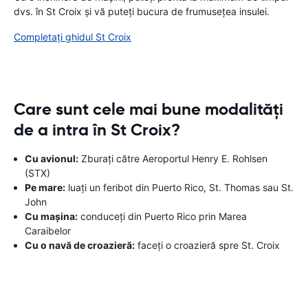
dvs. în St Croix și vă puteți bucura de frumusețea insulei.
Completați ghidul St Croix
Care sunt cele mai bune modalități
de a intra în St Croix?
Cu avionul:
Zburați către Aeroportul Henry E. Rohlsen
(STX)
Pe mare:
luați un feribot din Puerto Rico, St. Thomas sau St.
John
Cu mașina:
conduceți din Puerto Rico prin Marea
Caraibelor
Cu o navă de croazieră:
faceți o croazieră spre St. Croix