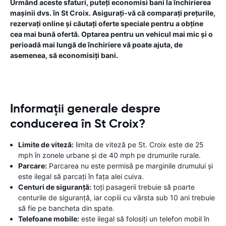
Urmând aceste sfaturi, puteți economisi bani la închirierea
mașinii dvs. în St Croix. Asigurați-vă că comparați prețurile,
rezervați online și căutați oferte speciale pentru a obține
cea mai bună ofertă. Optarea pentru un vehicul mai mic și o
perioadă mai lungă de închiriere vă poate ajuta, de
asemenea, să economisiți bani.
Informații generale despre
conducerea în St Croix?
Limite de viteză:
limita de viteză pe St. Croix este de 25
mph în zonele urbane și de 40 mph pe drumurile rurale.
Parcare:
Parcarea nu este permisă pe marginile drumului și
este ilegal să parcați în fața alei cuiva.
Centuri de siguranță:
toți pasagerii trebuie să poarte
centurile de siguranță, iar copiii cu vârsta sub 10 ani trebuie
să fie pe bancheta din spate.
Telefoane mobile:
este ilegal să folosiți un telefon mobil în