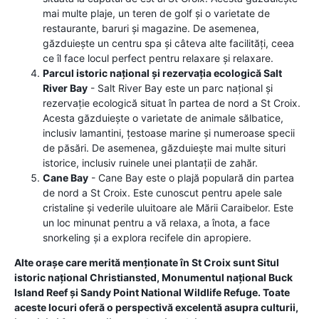
mai multe plaje, un teren de golf și o varietate de
restaurante, baruri și magazine. De asemenea,
găzduiește un centru spa și câteva alte facilități, ceea
ce îl face locul perfect pentru relaxare și relaxare.
Parcul istoric național și rezervația ecologică Salt
River Bay
- Salt River Bay este un parc național și
rezervație ecologică situat în partea de nord a St Croix.
Acesta găzduiește o varietate de animale sălbatice,
inclusiv lamantini, țestoase marine și numeroase specii
de păsări. De asemenea, găzduiește mai multe situri
istorice, inclusiv ruinele unei plantații de zahăr.
Cane Bay
- Cane Bay este o plajă populară din partea
de nord a St Croix. Este cunoscut pentru apele sale
cristaline și vederile uluitoare ale Mării Caraibelor. Este
un loc minunat pentru a vă relaxa, a înota, a face
snorkeling și a explora recifele din apropiere.
Alte orașe care merită menționate în St Croix sunt Situl
istoric național Christiansted, Monumentul național Buck
Island Reef și Sandy Point National Wildlife Refuge. Toate
aceste locuri oferă o perspectivă excelentă asupra culturii,