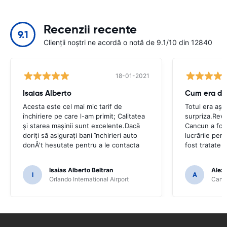
Recenzii recente
9.1
Clienții noștri ne acordă o notă de 9.1/10 din 12840
18-01-2021
Isaias Alberto
Cum era de
Acesta este cel mai mic tarif de
Totul era așa
închiriere pe care l-am primit; Calitatea
surpriza.Reve
și starea mașinii sunt excelente.Dacă
Cancun a fost
doriți să asigurați bani închirieri auto
lucrările pen
donÂ't hesutate pentru a le contacta
fost tratate 
Isaias Alberto Beltran
Alex
I
A
Orlando International Airport
Cancu