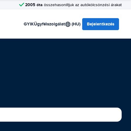
2005 óta
összehasonlítjuk az autókölcsönzési árakat
GYIK
Ügyfélszolgálat
(HU)
Bejelentkezés