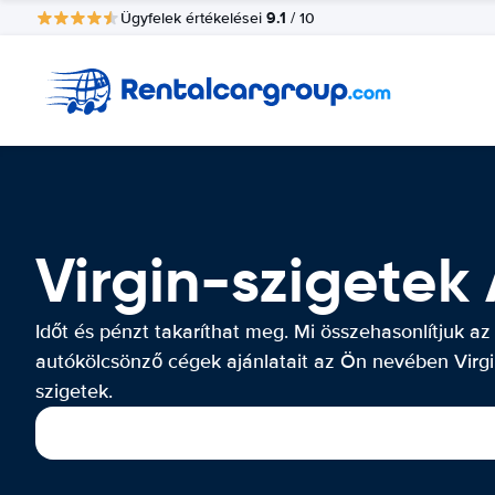
9.1
Ügyfelek értékelései
/ 10
Virgin-szigetek
Időt és pénzt takaríthat meg. Mi összehasonlítjuk az
autókölcsönző cégek ajánlatait az Ön nevében Virgi
szigetek.