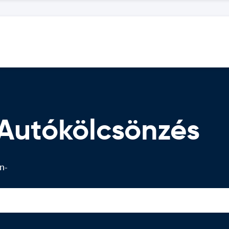
 Autókölcsönzés
n-