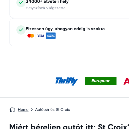
24000+ átvételi hely
Helyszínek világszerte
Fizessen úgy, ahogyan eddig is szokta
Home
Autóbérlés St Croix
Miért béreljen autót itt: St Croix