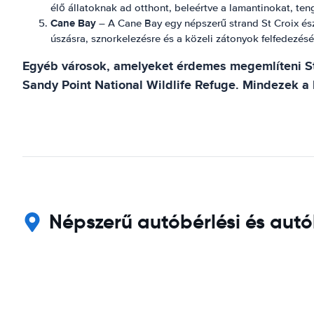
élő állatoknak ad otthont, beleértve a lamantinokat, te
Cane Bay
– A Cane Bay egy népszerű strand St Croix észa
úszásra, sznorkelezésre és a közeli zátonyok felfedezésé
Egyéb városok, amelyeket érdemes megemlíteni St 
Sandy Point National Wildlife Refuge. Mindezek a 
Népszerű autóbérlési és autób