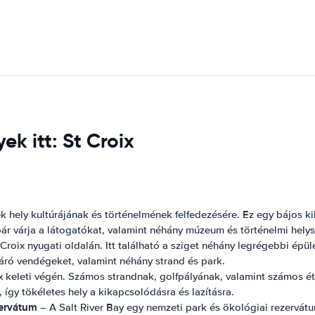
k itt: St Croix
ek hely kultúrájának és történelmének felfedezésére. Ez egy bájos k
bár várja a látogatókat, valamint néhány múzeum és történelmi helys
 Croix nyugati oldalán. Itt található a sziget néhány legrégebbi épü
váró vendégeket, valamint néhány strand és park.
x keleti végén. Számos strandnak, golfpályának, valamint számos é
így tökéletes hely a kikapcsolódásra és lazításra.
zervátum
– A Salt River Bay egy nemzeti park és ökológiai rezervátu