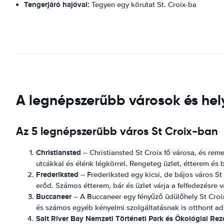
Tengerjáró hajóval:
Tegyen egy körutat St. Croix-ba
A legnépszerűbb városok és helye
Az 5 legnépszerűbb város St Croix-ban
Christiansted
– Christiansted St Croix fő városa, és rem
utcákkal és élénk légkörrel. Rengeteg üzlet, étterem és 
Frederiksted
– Frederiksted egy kicsi, de bájos város St
erőd. Számos étterem, bár és üzlet várja a felfedezésre 
Buccaneer
– A Buccaneer egy fényűző üdülőhely St Croi
és számos egyéb kényelmi szolgáltatásnak is otthont ad, 
Salt River Bay Nemzeti Történeti Park és Ökológiai Re