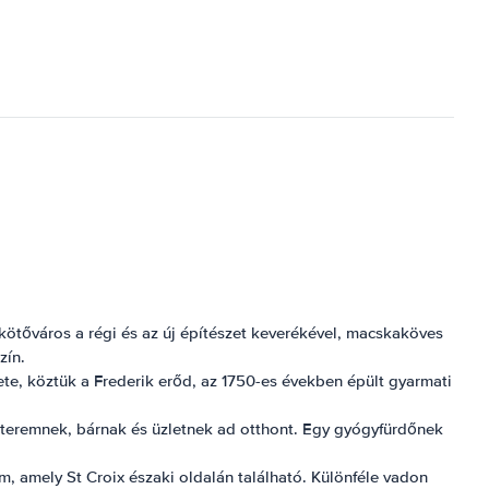
ikötőváros a régi és az új építészet keverékével, macskaköves
zín.
lete, köztük a Frederik erőd, az 1750-es években épült gyarmati
tteremnek, bárnak és üzletnek ad otthont. Egy gyógyfürdőnek
m, amely St Croix északi oldalán található. Különféle vadon