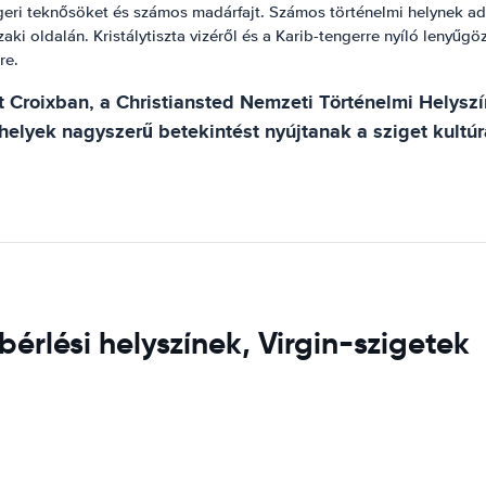
ngeri teknősöket és számos madárfajt. Számos történelmi helynek ad
ki oldalán. Kristálytiszta vizéről és a Karib-tengerre nyíló lenyűgö
re.
Croixban, a Christiansted Nemzeti Történelmi Helyszí
helyek nagyszerű betekintést nyújtanak a sziget kultú
érlési helyszínek, Virgin-szigetek