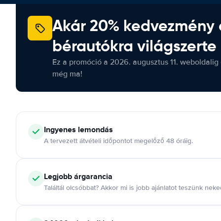
Akár 20% kedvezmény 
bérautókra világszerte
Ez a promóció a 2026. augusztus 11. weboldalig 
még ma!
Ingyenes lemondás
A tervezett átvételi időpontot megelőző 48 óráig.
Legjobb árgarancia
Találtál olcsóbbat? Akkor mi is jobb ajánlatot teszünk neke