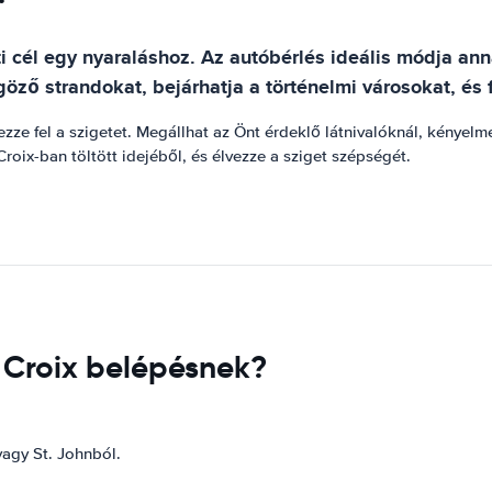
úti cél egy nyaraláshoz. Az autóbérlés ideális módja an
ző strandokat, bejárhatja a történelmi városokat, és 
ezze fel a szigetet. Megállhat az Önt érdeklő látnivalóknál, kényel
roix-ban töltött idejéből, és élvezze a sziget szépségét.
t Croix belépésnek?
agy St. Johnból.