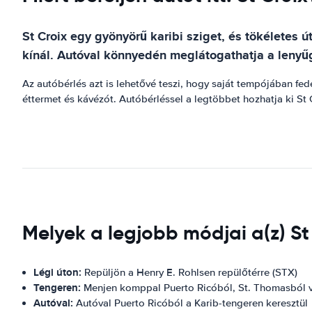
St Croix egy gyönyörű karibi sziget, és tökéletes 
kínál. Autóval könnyedén meglátogathatja a lenyűgö
Az autóbérlés azt is lehetővé teszi, hogy saját tempójában fed
éttermet és kávézót. Autóbérléssel a legtöbbet hozhatja ki St C
Melyek a legjobb módjai a(z) S
Légi úton:
Repüljön a Henry E. Rohlsen repülőtérre (STX)
Tengeren:
Menjen komppal Puerto Ricóból, St. Thomasból v
Autóval:
Autóval Puerto Ricóból a Karib-tengeren keresztül