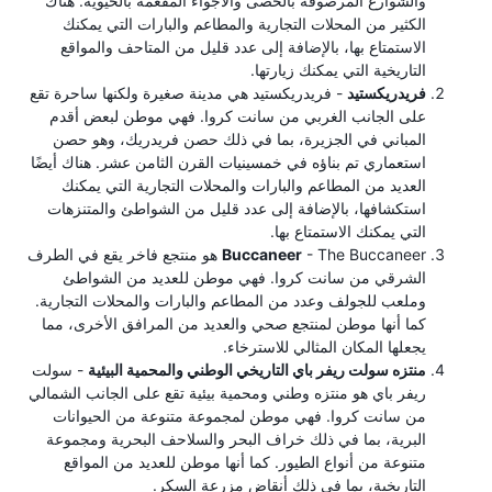
والشوارع المرصوفة بالحصى والأجواء المفعمة بالحيوية. هناك
الكثير من المحلات التجارية والمطاعم والبارات التي يمكنك
الاستمتاع بها، بالإضافة إلى عدد قليل من المتاحف والمواقع
التاريخية التي يمكنك زيارتها.
فريدريكستيد
- فريدريكستيد هي مدينة صغيرة ولكنها ساحرة تقع
على الجانب الغربي من سانت كروا. فهي موطن لبعض أقدم
المباني في الجزيرة، بما في ذلك حصن فريدريك، وهو حصن
استعماري تم بناؤه في خمسينيات القرن الثامن عشر. هناك أيضًا
العديد من المطاعم والبارات والمحلات التجارية التي يمكنك
استكشافها، بالإضافة إلى عدد قليل من الشواطئ والمتنزهات
التي يمكنك الاستمتاع بها.
Buccaneer
- The Buccaneer هو منتجع فاخر يقع في الطرف
الشرقي من سانت كروا. فهي موطن للعديد من الشواطئ
وملعب للجولف وعدد من المطاعم والبارات والمحلات التجارية.
كما أنها موطن لمنتجع صحي والعديد من المرافق الأخرى، مما
يجعلها المكان المثالي للاسترخاء.
منتزه سولت ريفر باي التاريخي الوطني والمحمية البيئية
- سولت
ريفر باي هو منتزه وطني ومحمية بيئية تقع على الجانب الشمالي
من سانت كروا. فهي موطن لمجموعة متنوعة من الحيوانات
البرية، بما في ذلك خراف البحر والسلاحف البحرية ومجموعة
متنوعة من أنواع الطيور. كما أنها موطن للعديد من المواقع
التاريخية، بما في ذلك أنقاض مزرعة السكر.