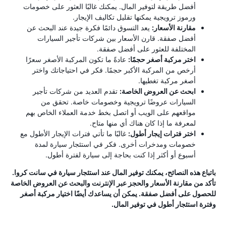
أفضل طريقة لتوفير المال. يمكنك غالبًا العثور على خصومات
ورموز ترويجية يمكنها تقليل تكاليف الإيجار.
مقارنة الأسعار:
يعد التسوق دائمًا فكرة جيدة عند البحث عن
أفضل صفقة. قارن الأسعار بين شركات تأجير السيارات
المختلفة للعثور على أفضل صفقة.
اختر مركبة أصغر حجمًا:
عادةً ما تكون المركبة الأصغر سعرًا
أرخص من المركبة الأكبر حجمًا. فكر في احتياجاتك واختر
أصغر مركبة تغطيها.
ابحث عن العروض الخاصة:
تقدم العديد من شركات تأجير
السيارات عروضًا ترويجية وخصومات خاصة. تحقق من
مواقعهم على الويب أو اتصل بخط خدمة العملاء الخاص بهم
لمعرفة ما إذا كان هناك أي منها متاح.
اختر فترات إيجار أطول:
غالبًا ما تأتي فترات الإيجار الأطول مع
خصومات ومدخرات أخرى. فكر في استئجار سيارة لمدة
أسبوع أو أكثر إذا كنت بحاجة إلى سيارة لفترة أطول.
باتباع هذه النصائح، يمكنك توفير المال عند استئجار سيارة في سانت كروا.
تأكد من مقارنة الأسعار والحجز عبر الإنترنت والبحث عن العروض الخاصة
للحصول على أفضل صفقة. يمكن أن يساعدك أيضًا اختيار مركبة أصغر
وفترة استئجار أطول في توفير المال.