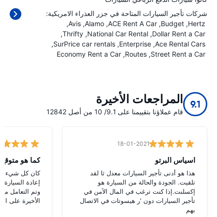
شركات تأجير السيارات المتاحة في جزر العذراء الامريكية:
Avis
Alamo
ACE Rent A Car
Budget
Hertz
Thrifty
National Car Rental
Dollar Rent a Car
SurPrice car rentals
Enterprise
Ace Rental Cars
Economy Rent a Car
Routes
Street Rent a Car
المراجعات الأخيرة
9.1
قام عملاؤنا بتقييمنا على 9.1/ 10 من أصل 12842
18-01-2021
اسياس البرتو
كما هو متوقع
هذا هو أدنى تأجير السيارات معدل ثا لقد
كان كل شيء كما
تلقيت. الجودة والحالة من السيارة هو
إعادة السيارة ف
إكسلنت.إذا كنت ترغب في المال الآمن في
وتم التعامل مع 
تأجير السيارات دون 'ر هيسوتات في الاتصال
الأخيرة على الع
بهم