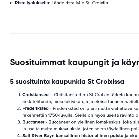
Risteilyaluksella:
Lähde risteilylle St. Croixiin
Suosituimmat kaupungit ja käyn
5 suosituinta kaupunkia St Croixissa
Christiansed
– Christiansted on St Croixin tärkein kaupun
arkkitehtuuria, mukulakivikatuja ja eloisa tunnelma. Siell
Frederiksted
- Frederiksted on pieni mutta viehättävä kau
rakennettiin 1750-luvulla. Siellä on myös useita ravintoloi
Buccaneer
- Buccaneer on ylellinen lomakeskus, joka sijai
ja useita muita mukavuuksia, joten se on täydellinen pai
Salt River Bayn kansallinen historiallinen puisto ja ek