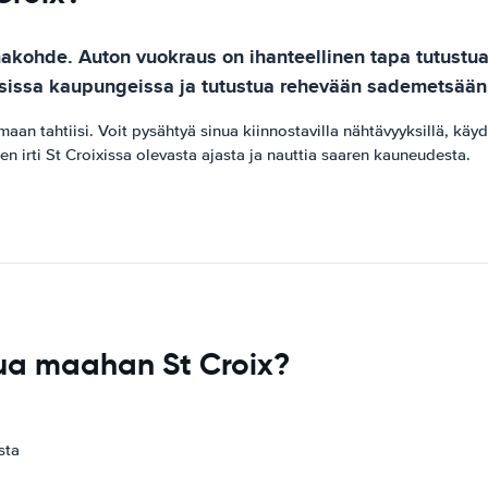
makohde. Auton vuokraus on ihanteellinen tapa tutustua 
allisissa kaupungeissa ja tutustua rehevään sademetsään
tahtiisi. Voit pysähtyä sinua kiinnostavilla nähtävyyksillä, käydä
en irti St Croixissa olevasta ajasta ja nauttia saaren kauneudesta.
ua maahan St Croix?
sta