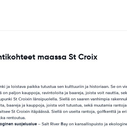
tikohteet maassa St Croix
ki ja loistava paikka tutustua sen kulttuuriin ja historiaan. Se on 
ä on paljon kauppoja, ravintoloita ja baareja, joista voit nauttia, s
punki St Croixin länsipuolella. Siellä on saaren vanhimpia rakennuks
ta, baareja ja kauppoja, joista voit tutustua, sekä muutamia rantoja j
tsee St Croixin itäpäässä. Siellä on useita rantoja, golfkenttä ja eril
kka rentoutua.
ologinen suojelualue
– Salt River Bay on kansallispuisto ja ekologine