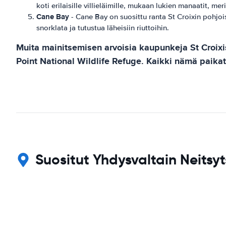
koti erilaisille villieläimille, mukaan lukien manaatit, mer
Cane Bay
- Cane Bay on suosittu ranta St Croixin pohjois
snorklata ja tutustua läheisiin riuttoihin.
Muita mainitsemisen arvoisia kaupunkeja St Croixi
Point National Wildlife Refuge. Kaikki nämä paikat
Suositut Yhdysvaltain Neitsy