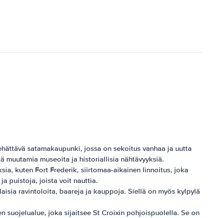
viehättävä satamakaupunki, jossa on sekoitus vanhaa ja uutta
ekä muutamia museoita ja historiallisia nähtävyyksiä.
ia, kuten Fort Frederik, siirtomaa-aikainen linnoitus, joka
a puistoja, joista voit nauttia.
aisia ​​ravintoloita, baareja ja kauppoja. Siellä on myös kylpylä
n suojelualue, joka sijaitsee St Croixin pohjoispuolella. Se on