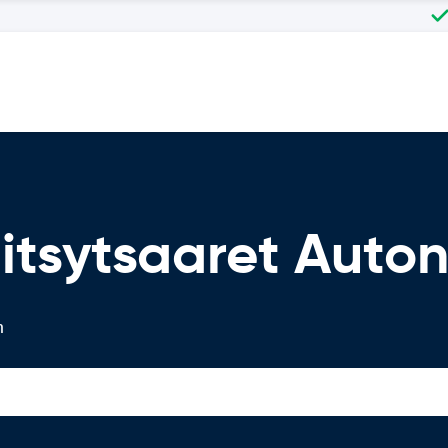
itsytsaaret Auto
n