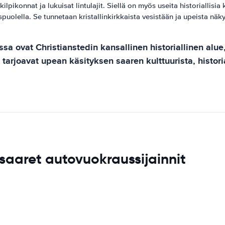
ikilpikonnat ja lukuisat lintulajit. Siellä on myös useita historiallisia
puolella. Se tunnetaan kristallinkirkkaista vesistään ja upeista näk
ssa ovat Christianstedin kansallinen historiallinen al
 tarjoavat upean käsityksen saaren kulttuurista, histor
tsaaret autovuokraussijainnit