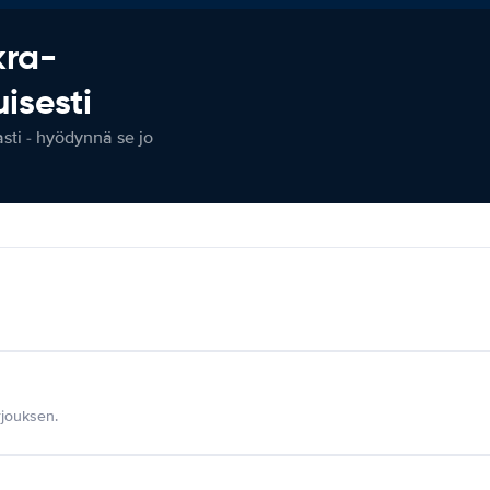
kra-
isesti
ti - hyödynnä se jo
jouksen.