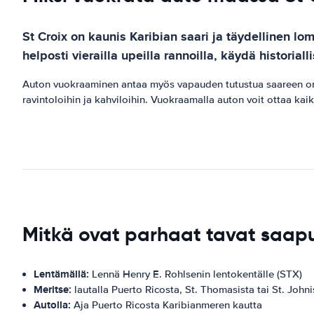
St Croix on kaunis Karibian saari ja täydellinen lo
helposti vierailla upeilla rannoilla, käydä histori
Auton vuokraaminen antaa myös vapauden tutustua saareen omaan 
ravintoloihin ja kahviloihin. Vuokraamalla auton voit ottaa kaik
Mitkä ovat parhaat tavat saap
Lentämällä:
Lennä Henry E. Rohlsenin lentokentälle (STX)
Meritse:
lautalla Puerto Ricosta, St. Thomasista tai St. Johni
Autolla:
Aja Puerto Ricosta Karibianmeren kautta