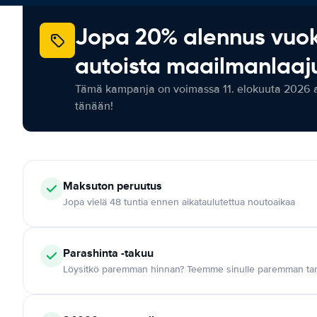
Jopa 20% alennus vuo
autoista maailmanlaaju
Tämä kampanja on voimassa 11. elokuuta 2026 as
tänään!
Maksuton
peruutus
Jopa vielä 48 tuntia ennen aikataulutettua noutoaikaa
Parashinta -takuu
Löysitkö paremman hinnan? Teemme sinulle paremman tar