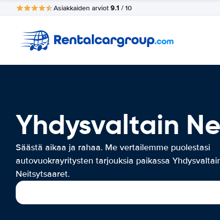
9.1
Asiakkaiden arviot
/ 10
Yhdysvaltain Ne
Säästä aikaa ja rahaa. Me vertailemme puolestasi
autovuokrayritysten tarjouksia paikassa Yhdysvaltai
Neitsytsaaret.