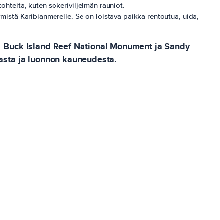
 kohteita, kuten sokeriviljelmän rauniot.
ymistä Karibianmerelle. Se on loistava paikka rentoutua, uida,
ue, Buck Island Reef National Monument ja Sandy
iasta ja luonnon kauneudesta.