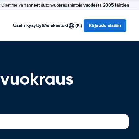
vuodesta 2005 lähtien
Olemme verranneet autonvuokraushintoja
Usein kysyttyä
Asiakastuki
(FI)
Kirjaudu sisään
nvuokraus