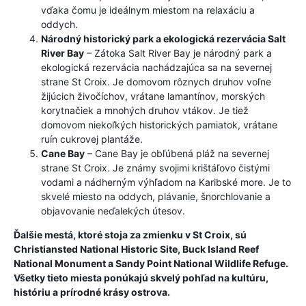
vďaka čomu je ideálnym miestom na relaxáciu a
oddych.
Národný historický park a ekologická rezervácia Salt
River Bay
– Zátoka Salt River Bay je národný park a
ekologická rezervácia nachádzajúca sa na severnej
strane St Croix. Je domovom rôznych druhov voľne
žijúcich živočíchov, vrátane lamantínov, morských
korytnačiek a mnohých druhov vtákov. Je tiež
domovom niekoľkých historických pamiatok, vrátane
ruín cukrovej plantáže.
Cane Bay
– Cane Bay je obľúbená pláž na severnej
strane St Croix. Je známy svojimi krištáľovo čistými
vodami a nádherným výhľadom na Karibské more. Je to
skvelé miesto na oddych, plávanie, šnorchlovanie a
objavovanie neďalekých útesov.
Ďalšie mestá, ktoré stoja za zmienku v St Croix, sú
Christiansted National Historic Site, Buck Island Reef
National Monument a Sandy Point National Wildlife Refuge.
Všetky tieto miesta ponúkajú skvelý pohľad na kultúru,
históriu a prírodné krásy ostrova.