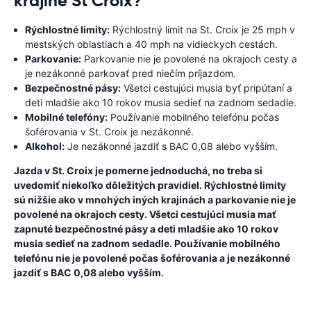
krajine St Croix?
Rýchlostné limity:
Rýchlostný limit na St. Croix je 25 mph v
mestských oblastiach a 40 mph na vidieckych cestách.
Parkovanie:
Parkovanie nie je povolené na okrajoch cesty a
je nezákonné parkovať pred niečím príjazdom.
Bezpečnostné pásy:
Všetci cestujúci musia byť pripútaní a
deti mladšie ako 10 rokov musia sedieť na zadnom sedadle.
Mobilné telefóny:
Používanie mobilného telefónu počas
šoférovania v St. Croix je nezákonné.
Alkohol:
Je nezákonné jazdiť s BAC 0,08 alebo vyšším.
Jazda v St. Croix je pomerne jednoduchá, no treba si
uvedomiť niekoľko dôležitých pravidiel. Rýchlostné limity
sú nižšie ako v mnohých iných krajinách a parkovanie nie je
povolené na okrajoch cesty. Všetci cestujúci musia mať
zapnuté bezpečnostné pásy a deti mladšie ako 10 rokov
musia sedieť na zadnom sedadle. Používanie mobilného
telefónu nie je povolené počas šoférovania a je nezákonné
jazdiť s BAC 0,08 alebo vyšším.