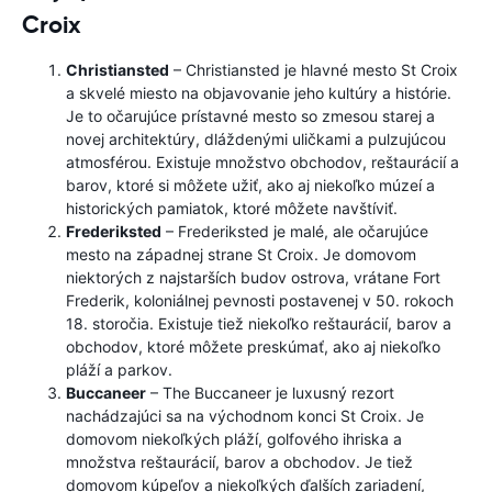
Croix
Christiansted
– Christiansted je hlavné mesto St Croix
a skvelé miesto na objavovanie jeho kultúry a histórie.
Je to očarujúce prístavné mesto so zmesou starej a
novej architektúry, dláždenými uličkami a pulzujúcou
atmosférou. Existuje množstvo obchodov, reštaurácií a
barov, ktoré si môžete užiť, ako aj niekoľko múzeí a
historických pamiatok, ktoré môžete navštíviť.
Frederiksted
– Frederiksted je malé, ale očarujúce
mesto na západnej strane St Croix. Je domovom
niektorých z najstarších budov ostrova, vrátane Fort
Frederik, koloniálnej pevnosti postavenej v 50. rokoch
18. storočia. Existuje tiež niekoľko reštaurácií, barov a
obchodov, ktoré môžete preskúmať, ako aj niekoľko
pláží a parkov.
Buccaneer
– The Buccaneer je luxusný rezort
nachádzajúci sa na východnom konci St Croix. Je
domovom niekoľkých pláží, golfového ihriska a
množstva reštaurácií, barov a obchodov. Je tiež
domovom kúpeľov a niekoľkých ďalších zariadení,