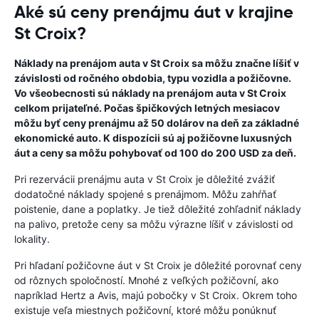
Aké sú ceny prenájmu áut v krajine
St Croix?
Náklady na prenájom auta v St Croix sa môžu značne líšiť v
závislosti od ročného obdobia, typu vozidla a požičovne.
Vo všeobecnosti sú náklady na prenájom auta v St Croix
celkom prijateľné. Počas špičkových letných mesiacov
môžu byť ceny prenájmu až 50 dolárov na deň za základné
ekonomické auto. K dispozícii sú aj požičovne luxusných
áut a ceny sa môžu pohybovať od 100 do 200 USD za deň.
Pri rezervácii prenájmu auta v St Croix je dôležité zvážiť
dodatočné náklady spojené s prenájmom. Môžu zahŕňať
poistenie, dane a poplatky. Je tiež dôležité zohľadniť náklady
na palivo, pretože ceny sa môžu výrazne líšiť v závislosti od
lokality.
Pri hľadaní požičovne áut v St Croix je dôležité porovnať ceny
od rôznych spoločností. Mnohé z veľkých požičovní, ako
napríklad Hertz a Avis, majú pobočky v St Croix. Okrem toho
existuje veľa miestnych požičovní, ktoré môžu ponúknuť