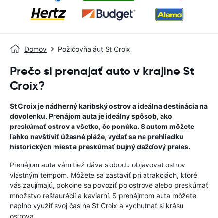
Domov
Požičovňa áut St Croix
Prečo si prenajať auto v krajine St
Croix?
St Croix je nádherný karibský ostrov a ideálna destinácia na
dovolenku. Prenájom auta je ideálny spôsob, ako
preskúmať ostrov a všetko, čo ponúka. S autom môžete
ľahko navštíviť úžasné pláže, vydať sa na prehliadku
historických miest a preskúmať bujný dažďový prales.
Prenájom auta vám tiež dáva slobodu objavovať ostrov
vlastným tempom. Môžete sa zastaviť pri atrakciách, ktoré
vás zaujímajú, pokojne sa povoziť po ostrove alebo preskúmať
množstvo reštaurácií a kaviarní. S prenájmom auta môžete
naplno využiť svoj čas na St Croix a vychutnať si krásu
ostrova.