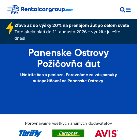
Zľava až do výšky 20% na prenájom áut po celom svete
Táto akcia platí do 11. augusta 2026 - využite ju ešte
dnes!
Panenske Ostrovy
Požičovňa áut
Ušetrite čas a peniaze. Porovnáme za vás ponuky
autopožičovní na Panenske Ostrovy.
Porovnávame všetkých známych dodávateľov