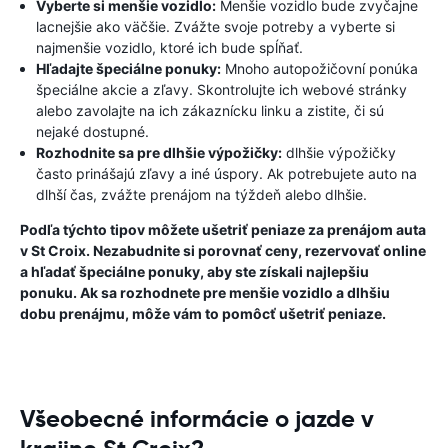
Vyberte si menšie vozidlo:
Menšie vozidlo bude zvyčajne
lacnejšie ako väčšie. Zvážte svoje potreby a vyberte si
najmenšie vozidlo, ktoré ich bude spĺňať.
Hľadajte špeciálne ponuky:
Mnoho autopožičovní ponúka
špeciálne akcie a zľavy. Skontrolujte ich webové stránky
alebo zavolajte na ich zákaznícku linku a zistite, či sú
nejaké dostupné.
Rozhodnite sa pre dlhšie výpožičky:
dlhšie výpožičky
často prinášajú zľavy a iné úspory. Ak potrebujete auto na
dlhší čas, zvážte prenájom na týždeň alebo dlhšie.
Podľa týchto tipov môžete ušetriť peniaze za prenájom auta
v St Croix. Nezabudnite si porovnať ceny, rezervovať online
a hľadať špeciálne ponuky, aby ste získali najlepšiu
ponuku. Ak sa rozhodnete pre menšie vozidlo a dlhšiu
dobu prenájmu, môže vám to pomôcť ušetriť peniaze.
Všeobecné informácie o jazde v