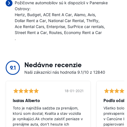
Požičovne automobilov sú k dispozícii v Panenske
Ostrovy:
Hertz
Budget
ACE Rent A Car
Alamo
Avis
Dollar Rent a Car
National Car Rental
Thrifty
Ace Rental Cars
Enterprise
SurPrice car rentals
Street Rent a Car
Routes
Economy Rent a Car
.
Nedávne recenzie
9.1
Naši zákazníci nás hodnotia 9.1/10 z 12840
18-01-2021
Isaias Alberto
Podľa očak
Toto je najnižšia sadzba za prenájom,
Všetko bolo 
ktorú som dostal; Kvalita a stav vozidla
prekvapenie.V
je vynikajúci.Ak chcete zaistiť peniaze v
v Cancúne bo
prenájme auta, don't hesute ich
papierovanie