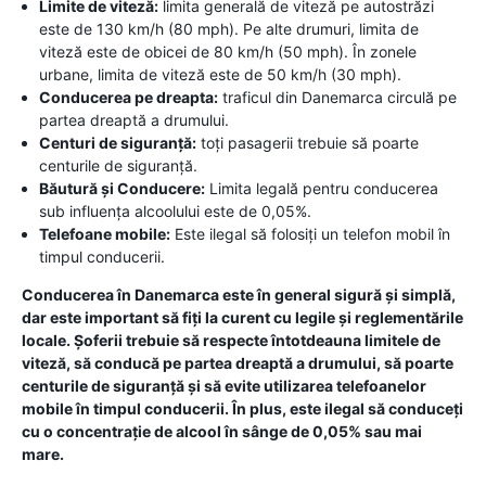
Limite de viteză:
limita generală de viteză pe autostrăzi
este de 130 km/h (80 mph). Pe alte drumuri, limita de
viteză este de obicei de 80 km/h (50 mph). În zonele
urbane, limita de viteză este de 50 km/h (30 mph).
Conducerea pe dreapta:
traficul din Danemarca circulă pe
partea dreaptă a drumului.
Centuri de siguranță:
toți pasagerii trebuie să poarte
centurile de siguranță.
Băutură și Conducere:
Limita legală pentru conducerea
sub influența alcoolului este de 0,05%.
Telefoane mobile:
Este ilegal să folosiți un telefon mobil în
timpul conducerii.
Conducerea în Danemarca este în general sigură și simplă,
dar este important să fiți la curent cu legile și reglementările
locale. Șoferii trebuie să respecte întotdeauna limitele de
viteză, să conducă pe partea dreaptă a drumului, să poarte
centurile de siguranță și să evite utilizarea telefoanelor
mobile în timpul conducerii. În plus, este ilegal să conduceți
cu o concentrație de alcool în sânge de 0,05% sau mai
mare.