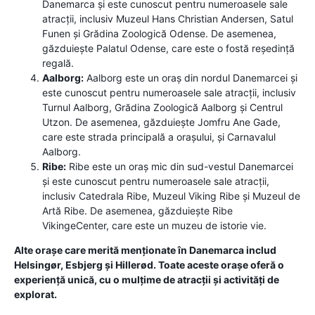
Danemarca și este cunoscut pentru numeroasele sale
atracții, inclusiv Muzeul Hans Christian Andersen, Satul
Funen și Grădina Zoologică Odense. De asemenea,
găzduiește Palatul Odense, care este o fostă reședință
regală.
Aalborg:
Aalborg este un oraș din nordul Danemarcei și
este cunoscut pentru numeroasele sale atracții, inclusiv
Turnul Aalborg, Grădina Zoologică Aalborg și Centrul
Utzon. De asemenea, găzduiește Jomfru Ane Gade,
care este strada principală a orașului, și Carnavalul
Aalborg.
Ribe:
Ribe este un oraș mic din sud-vestul Danemarcei
și este cunoscut pentru numeroasele sale atracții,
inclusiv Catedrala Ribe, Muzeul Viking Ribe și Muzeul de
Artă Ribe. De asemenea, găzduiește Ribe
VikingeCenter, care este un muzeu de istorie vie.
Alte orașe care merită menționate în Danemarca includ
Helsingør, Esbjerg și Hillerød. Toate aceste orașe oferă o
experiență unică, cu o mulțime de atracții și activități de
explorat.