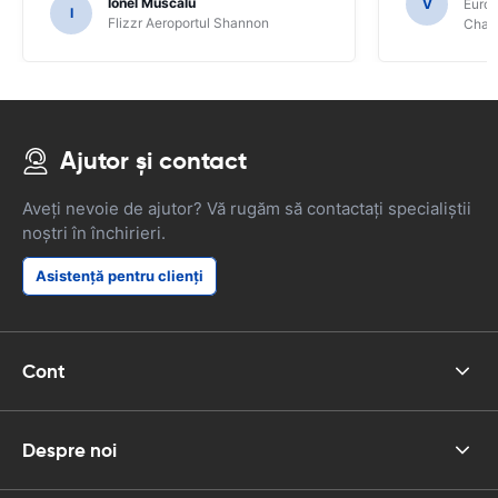
Ionel Muscalu
V
Europ
I
Flizzr Aeroportul Shannon
Charl
Ajutor și contact
Aveți nevoie de ajutor? Vă rugăm să contactați specialiștii
noștri în închirieri.
Asistență pentru clienți
Cont
Despre noi