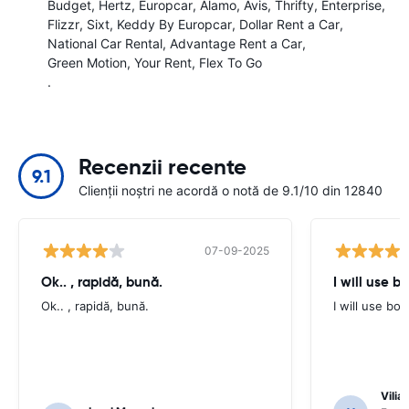
Budget
Hertz
Europcar
Alamo
Avis
Thrifty
Enterprise
Flizzr
Sixt
Keddy By Europcar
Dollar Rent a Car
National Car Rental
Advantage Rent a Car
Green Motion
Your Rent
Flex To Go
.
Recenzii recente
9.1
Clienții noștri ne acordă o notă de 9.1/10 din 12840
07-09-2025
Ok.. , rapidă, bună.
I will use b
Ok.. , rapidă, bună.
I will use bo
Vilia