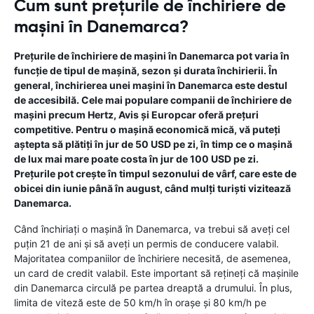
Cum sunt prețurile de închiriere de
mașini în Danemarca?
Prețurile de închiriere de mașini în Danemarca pot varia în
funcție de tipul de mașină, sezon și durata închirierii. În
general, închirierea unei mașini în Danemarca este destul
de accesibilă. Cele mai populare companii de închiriere de
mașini precum Hertz, Avis și Europcar oferă prețuri
competitive. Pentru o mașină economică mică, vă puteți
aștepta să plătiți în jur de 50 USD pe zi, în timp ce o mașină
de lux mai mare poate costa în jur de 100 USD pe zi.
Prețurile pot crește în timpul sezonului de vârf, care este de
obicei din iunie până în august, când mulți turiști vizitează
Danemarca.
Când închiriați o mașină în Danemarca, va trebui să aveți cel
puțin 21 de ani și să aveți un permis de conducere valabil.
Majoritatea companiilor de închiriere necesită, de asemenea,
un card de credit valabil. Este important să rețineți că mașinile
din Danemarca circulă pe partea dreaptă a drumului. În plus,
limita de viteză este de 50 km/h în orașe și 80 km/h pe