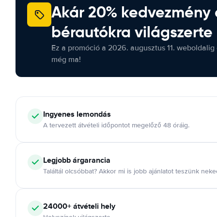
Akár 20% kedvezmény 
bérautókra világszerte
Ez a promóció a 2026. augusztus 11. weboldalig 
még ma!
Ingyenes lemondás
A tervezett átvételi időpontot megelőző 48 óráig.
Legjobb árgarancia
Találtál olcsóbbat? Akkor mi is jobb ajánlatot teszünk neke
24000+ átvételi hely