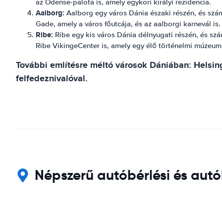
az Odense-palota is, amely egykori királyi rezidencia.
Aalborg:
Aalborg egy város Dánia északi részén, és számos
Gade, amely a város főutcája, és az aalborgi karnevál is.
Ribe:
Ribe egy kis város Dánia délnyugati részén, és szám
Ribe VikingeCenter is, amely egy élő történelmi múzeum
További említésre méltó városok Dániában: Helsing
felfedeznivalóval.
Népszerű autóbérlési és autó