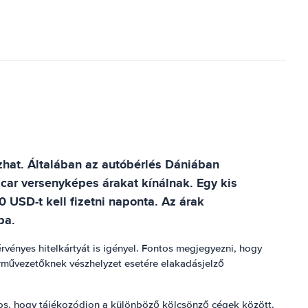
zhat. Általában az autóbérlés Dániában
car versenyképes árakat kínálnak. Egy kis
 USD-t kell fizetni naponta. Az árak
ba.
rvényes hitelkártyát is igényel. Fontos megjegyezni, hogy
rművezetőknek vészhelyzet esetére elakadásjelző
os, hogy tájékozódjon a különböző kölcsönző cégek között,