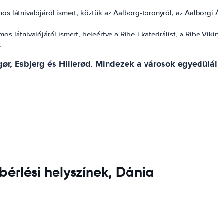
 látnivalójáról ismert, köztük az Aalborg-toronyról, az Aalborgi Ál
os látnivalójáról ismert, beleértve a Ribe-i katedrálist, a Ribe Vi
.
ør, Esbjerg és Hillerød. Mindezek a városok egyedüláll
bérlési helyszínek, Dánia