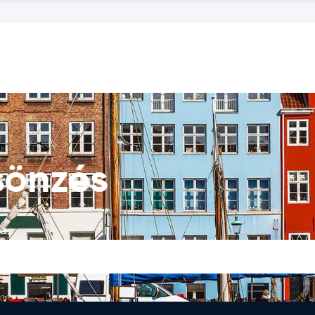
sönzés
a.