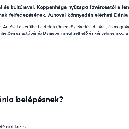
al és kultúrával. Koppenhága nyüzsgő fővárosától a le
nak felfedezésének. Autóval könnyedén elérheti Dánia c
 Autóval elkerülheti a drága tömegközlekedési díjakat, és megtakar
nhetően az autóbérlés Dániában megfizethető és kényelmes módja 
ánia belépésnek?
térre érkezik.