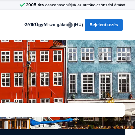
2005 óta
összehasonlítjuk az autókölcsönzési árakat
GYIK
Ügyfélszolgálat
(HU)
Bejelentkezés