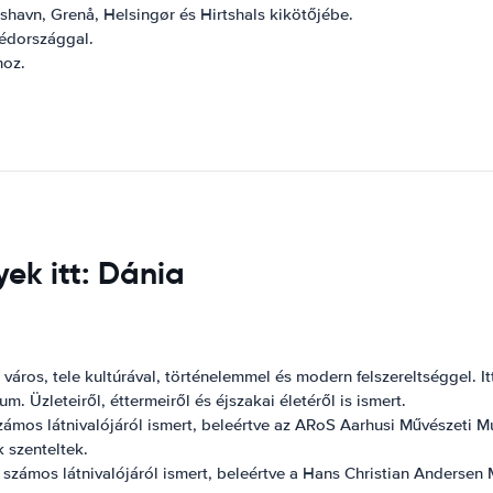
avn, Grenå, Helsingør és Hirtshals kikötőjébe.
védországgal.
hoz.
ek itt: Dánia
os, tele kultúrával, történelemmel és modern felszereltséggel. Itt
Üzleteiről, éttermeiről és éjszakai életéről is ismert.
os látnivalójáról ismert, beleértve az ARoS Aarhusi Művészeti Múz
 szenteltek.
mos látnivalójáról ismert, beleértve a Hans Christian Andersen Mú