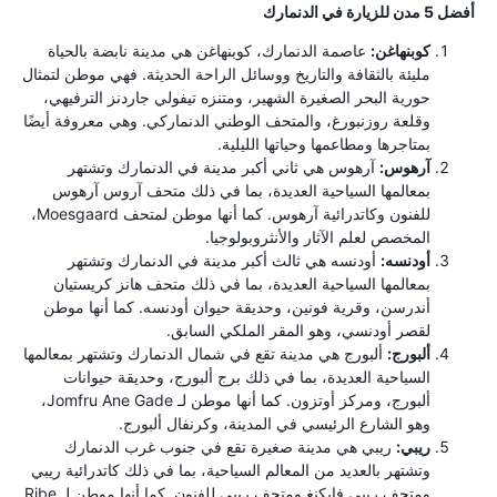
أفضل 5 مدن للزيارة في الدنمارك
كوبنهاغن:
عاصمة الدنمارك، كوبنهاغن هي مدينة نابضة بالحياة
مليئة بالثقافة والتاريخ ووسائل الراحة الحديثة. فهي موطن لتمثال
حورية البحر الصغيرة الشهير، ومتنزه تيفولي جاردنز الترفيهي،
وقلعة روزنبورغ، والمتحف الوطني الدنماركي. وهي معروفة أيضًا
بمتاجرها ومطاعمها وحياتها الليلية.
آرهوس:
آرهوس هي ثاني أكبر مدينة في الدنمارك وتشتهر
بمعالمها السياحية العديدة، بما في ذلك متحف آروس آرهوس
للفنون وكاتدرائية آرهوس. كما أنها موطن لمتحف Moesgaard،
المخصص لعلم الآثار والأنثروبولوجيا.
أودنسه:
أودنسه هي ثالث أكبر مدينة في الدنمارك وتشتهر
بمعالمها السياحية العديدة، بما في ذلك متحف هانز كريستيان
أندرسن، وقرية فونين، وحديقة حيوان أودنسه. كما أنها موطن
لقصر أودنسي، وهو المقر الملكي السابق.
ألبورج:
ألبورج هي مدينة تقع في شمال الدنمارك وتشتهر بمعالمها
السياحية العديدة، بما في ذلك برج ألبورج، وحديقة حيوانات
ألبورج، ومركز أوتزون. كما أنها موطن لـ Jomfru Ane Gade،
وهو الشارع الرئيسي في المدينة، وكرنفال ألبورج.
ريبي:
ريبي هي مدينة صغيرة تقع في جنوب غرب الدنمارك
وتشتهر بالعديد من المعالم السياحية، بما في ذلك كاتدرائية ريبي
ومتحف ريبي فايكنغ ومتحف ريبي للفنون. كما أنها موطن لـ Ribe