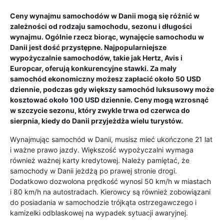
Ceny wynajmu samochodów w Danii mogą się różnić w
zależności od rodzaju samochodu, sezonu i długości
wynajmu. Ogólnie rzecz biorąc, wynajęcie samochodu w
Danii jest dość przystępne. Najpopularniejsze
wypożyczalnie samochodów, takie jak Hertz, Avis i
Europcar, oferują konkurencyjne stawki. Za mały
samochód ekonomiczny możesz zapłacić około 50 USD
dziennie, podczas gdy większy samochód luksusowy może
kosztować około 100 USD dziennie. Ceny mogą wzrosnąć
w szczycie sezonu, który zwykle trwa od czerwca do
sierpnia, kiedy do Danii przyjeżdża wielu turystów.
Wynajmując samochód w Danii, musisz mieć ukończone 21 lat
i ważne prawo jazdy. Większość wypożyczalni wymaga
również ważnej karty kredytowej. Należy pamiętać, że
samochody w Danii jeżdżą po prawej stronie drogi.
Dodatkowo dozwolona prędkość wynosi 50 km/h w miastach
i 80 km/h na autostradach. Kierowcy są również zobowiązani
do posiadania w samochodzie trójkąta ostrzegawczego i
kamizelki odblaskowej na wypadek sytuacji awaryjnej.