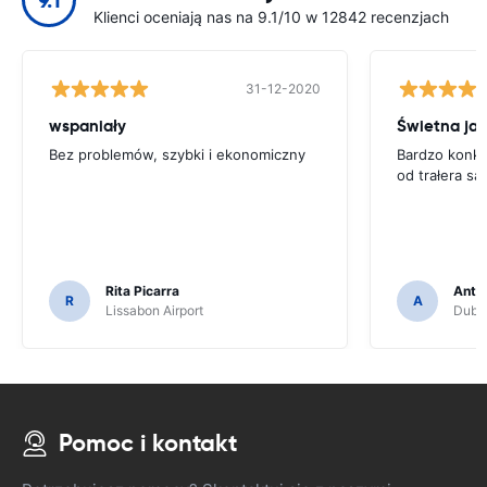
9.1
Klienci oceniają nas na 9.1/10 w 12842 recenzjach
31-12-2020
wspaniały
Świetna ja
Bez problemów, szybki i ekonomiczny
Bardzo konku
od trałera 
Rita Picarra
Anth
R
A
Lissabon Airport
Dubli
Pomoc i kontakt