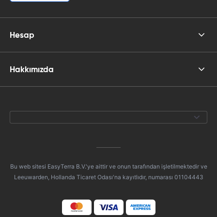
Hesap
Hakkımızda
Bu web sitesi EasyTerra B.V.'ye aittir ve onun tarafından işletilmektedir ve
Leeuwarden, Hollanda Ticaret Odası'na kayıtlıdır, numarası 01104443