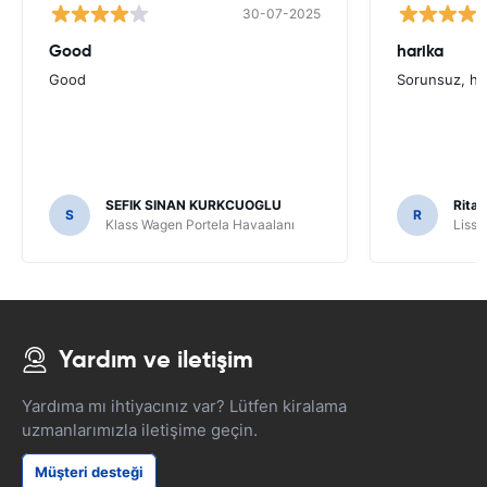
30-07-2025
Good
harika
Good
Sorunsuz, hı
SEFIK SINAN KURKCUOGLU
Rita 
S
R
Klass Wagen Portela Havaalanı
Lissa
Yardım ve iletişim
Yardıma mı ihtiyacınız var? Lütfen kiralama
uzmanlarımızla iletişime geçin.
Müşteri desteği