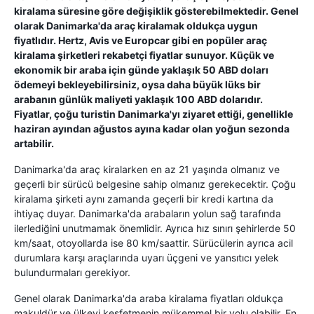
kiralama süresine göre değişiklik gösterebilmektedir. Genel
olarak Danimarka'da araç kiralamak oldukça uygun
fiyatlıdır. Hertz, Avis ve Europcar gibi en popüler araç
kiralama şirketleri rekabetçi fiyatlar sunuyor. Küçük ve
ekonomik bir araba için günde yaklaşık 50 ABD doları
ödemeyi bekleyebilirsiniz, oysa daha büyük lüks bir
arabanın günlük maliyeti yaklaşık 100 ABD dolarıdır.
Fiyatlar, çoğu turistin Danimarka'yı ziyaret ettiği, genellikle
haziran ayından ağustos ayına kadar olan yoğun sezonda
artabilir.
Danimarka'da araç kiralarken en az 21 yaşında olmanız ve
geçerli bir sürücü belgesine sahip olmanız gerekecektir. Çoğu
kiralama şirketi aynı zamanda geçerli bir kredi kartına da
ihtiyaç duyar. Danimarka'da arabaların yolun sağ tarafında
ilerlediğini unutmamak önemlidir. Ayrıca hız sınırı şehirlerde 50
km/saat, otoyollarda ise 80 km/saattir. Sürücülerin ayrıca acil
durumlara karşı araçlarında uyarı üçgeni ve yansıtıcı yelek
bulundurmaları gerekiyor.
Genel olarak Danimarka'da araba kiralama fiyatları oldukça
makuldür ve ülkeyi keşfetmenin mükemmel bir yolu olabilir. En