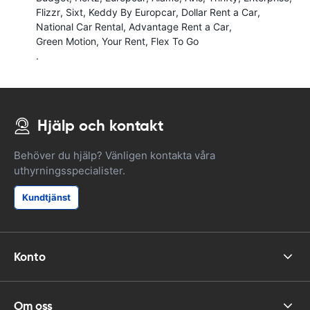
Flizzr
Sixt
Keddy By Europcar
Dollar Rent a Car
National Car Rental
Advantage Rent a Car
Green Motion
Your Rent
Flex To Go
.
Hjälp och kontakt
Behöver du hjälp? Vänligen kontakta våra
uthyrningsspecialister.
Kundtjänst
Konto
Om oss