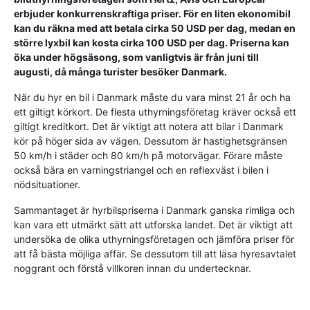
erbjuder konkurrenskraftiga priser. För en liten ekonomibil
kan du räkna med att betala cirka 50 USD per dag, medan en
större lyxbil kan kosta cirka 100 USD per dag. Priserna kan
öka under högsäsong, som vanligtvis är från juni till
augusti, då många turister besöker Danmark.
När du hyr en bil i Danmark måste du vara minst 21 år och ha
ett giltigt körkort. De flesta uthyrningsföretag kräver också ett
giltigt kreditkort. Det är viktigt att notera att bilar i Danmark
kör på höger sida av vägen. Dessutom är hastighetsgränsen
50 km/h i städer och 80 km/h på motorvägar. Förare måste
också bära en varningstriangel och en reflexväst i bilen i
nödsituationer.
Sammantaget är hyrbilspriserna i Danmark ganska rimliga och
kan vara ett utmärkt sätt att utforska landet. Det är viktigt att
undersöka de olika uthyrningsföretagen och jämföra priser för
att få bästa möjliga affär. Se dessutom till att läsa hyresavtalet
noggrant och förstå villkoren innan du undertecknar.