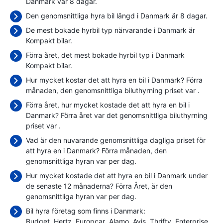
Danmark var 8 dagar.
Den genomsnittliga hyra bil längd i Danmark är 8 dagar.
De mest bokade hyrbil typ närvarande i Danmark är
Kompakt bilar.
Förra året, det mest bokade hyrbil typ i Danmark
Kompakt bilar.
Hur mycket kostar det att hyra en bil i Danmark? Förra
månaden, den genomsnittliga biluthyrning priset var
.
Förra året, hur mycket kostade det att hyra en bil i
Danmark? Förra året var det genomsnittliga biluthyrning
priset var
.
Vad är den nuvarande genomsnittliga dagliga priset för
att hyra en i Danmark? Förra månaden, den
genomsnittliga hyran var
per dag.
Hur mycket kostade det att hyra en bil i Danmark under
de senaste 12 månaderna? Förra Året, är den
genomsnittliga hyran var
per dag.
Bil hyra företag som finns i Danmark:
Budget
Hertz
Europcar
Alamo
Avis
Thrifty
Enterprise