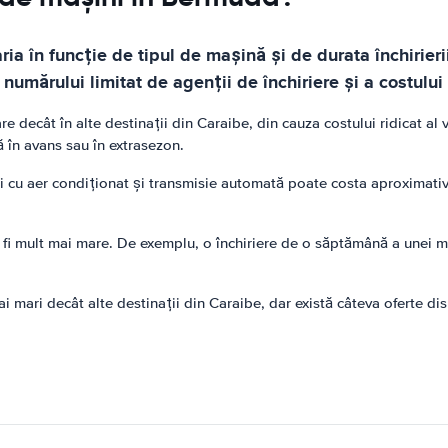
ia în funcție de tipul de mașină și de durata închirierii
numărului limitat de agenții de închiriere și a costului r
decât în ​​alte destinații din Caraibe, din cauza costului ridicat al v
ă în avans sau în extrasezon.
i cu aer condiționat și transmisie automată poate costa aproximativ
fi mult mai mare. De exemplu, o închiriere de o săptămână a unei ma
i mari decât alte destinații din Caraibe, dar există câteva oferte dis