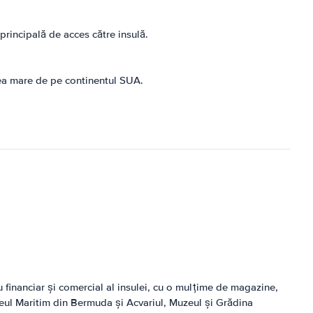
rincipală de acces către insulă.
lea mare de pe continentul SUA.
u financiar și comercial al insulei, cu o mulțime de magazine,
eul Maritim din Bermuda și Acvariul, Muzeul și Grădina