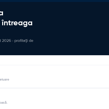
a
n întreaga
 2026 - profitați de
eluare
oasă.