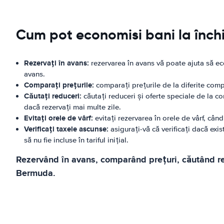
Cum pot economisi bani la înch
Rezervați în avans:
rezervarea în avans vă poate ajuta să eco
avans.
Comparați prețurile:
comparați prețurile de la diferite comp
Căutați reduceri:
căutați reduceri și oferte speciale de la c
dacă rezervați mai multe zile.
Evitați orele de vârf:
evitați rezervarea în orele de vârf, cân
Verificați taxele ascunse:
asigurați-vă că verificați dacă exi
să nu fie incluse în tariful inițial.
Rezervând în avans, comparând prețuri, căutând redu
Bermuda.