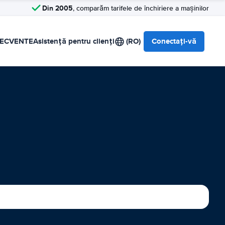
Din 2005
, comparăm tarifele de închiriere a mașinilor
RECVENTE
Asistență pentru clienți
(RO)
Conectați-vă