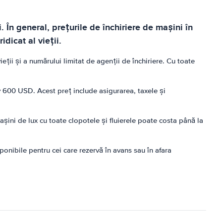
. În general, prețurile de închiriere de mașini în
idicat al vieții.
ieții și a numărului limitat de agenții de închiriere. Cu toate
 600 USD. Acest preț include asigurarea, taxele și
șini de lux cu toate clopotele și fluierele poate costa până la
ponibile pentru cei care rezervă în avans sau în afara