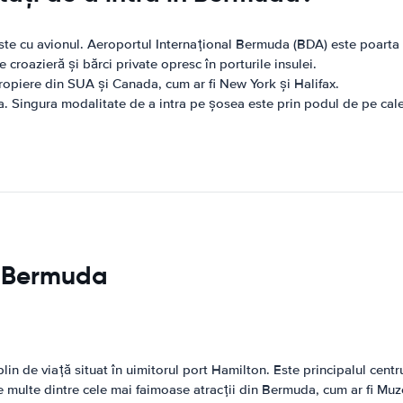
te cu avionul. Aeroportul Internațional Bermuda (BDA) este poarta p
croazieră și bărci private opresc în porturile insulei.
propiere din SUA și Canada, cum ar fi New York și Halifax.
da. Singura modalitate de a intra pe șosea este prin podul de pe ca
in Bermuda
n de viață situat în uimitorul port Hamilton. Este principalul centr
 multe dintre cele mai faimoase atracții din Bermuda, cum ar fi Muz