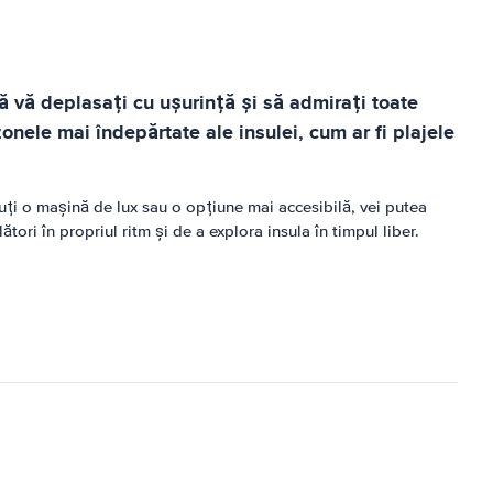
ă vă deplasați cu ușurință și să admirați toate
zonele mai îndepărtate ale insulei, cum ar fi plajele
uți o mașină de lux sau o opțiune mai accesibilă, vei putea
ori în propriul ritm și de a explora insula în timpul liber.