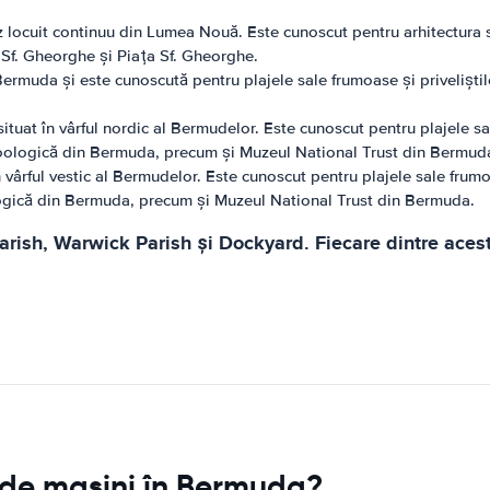
z locuit continuu din Lumea Nouă. Este cunoscut pentru arhitectura sa
Sf. Gheorghe și Piața Sf. Gheorghe.
Bermuda și este cunoscută pentru plajele sale frumoase și privelișt
 situat în vârful nordic al Bermudelor. Este cunoscut pentru plajele 
oologică din Bermuda, precum și Muzeul National Trust din Bermud
n vârful vestic al Bermudelor. Este cunoscut pentru plajele sale frum
ogică din Bermuda, precum și Muzeul National Trust din Bermuda.
rish, Warwick Parish și Dockyard. Fiecare dintre aceste
e de mașini în Bermuda?