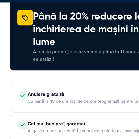
Până la 20% reducere l
închirierea de mașini î
lume
Această promoție este valabilă până la 11 august
ea astăzi!
Anulare gratuită
Cu până la 48 de ore înainte de ora programată pentru pr
Cel mai bun preț garantat
Ai găsit un preț mai bun? Îți vom face o ofertă mai avantaj