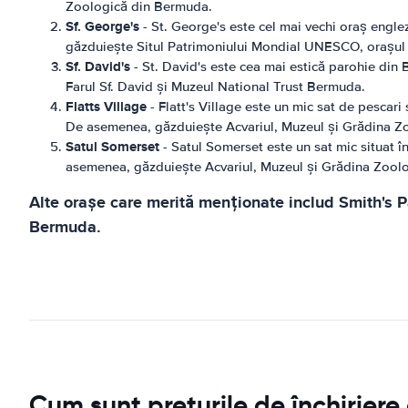
Zoologică din Bermuda.
Sf. George's
- St. George's este cel mai vechi oraș engle
găzduiește Situl Patrimoniului Mondial UNESCO, orașul 
Sf. David's
- St. David's este cea mai estică parohie din 
Farul Sf. David și Muzeul National Trust Bermuda.
Flatts Village
- Flatt's Village este un mic sat de pescari
De asemenea, găzduiește Acvariul, Muzeul și Grădina Z
Satul Somerset
- Satul Somerset este un sat mic situat î
asemenea, găzduiește Acvariul, Muzeul și Grădina Zool
Alte orașe care merită menționate includ Smith's Pa
Bermuda.
Cum sunt prețurile de închirier