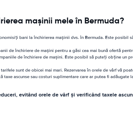
irierea mașinii mele în Bermuda?
nomisiți bani la închirierea mașinii dvs. în Bermuda. Este posibil să
anii de închiriere de mașini pentru a găsi cea mai bună ofertă pentr
ompaniile de închiriere de mașini. Este posibil să puteți obține un 
d tarifele sunt de obicei mai mari. Rezervarea în orele de vârf vă poa
stă taxe ascunse sau costuri suplimentare care ar putea fi adăugate l
ceri, evitând orele de vârf și verificând taxele ascuns