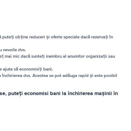
 puteți obține reduceri și oferte speciale dacă rezervați în
u nevoile dvs.
preț mai mic dacă sunteți membru al anumitor organizații sau
te ajuta să economisiți bani.
a închirierea dvs. Acestea se pot adăuga rapid și este posibil
e, puteți economisi bani la închirierea mașinii în