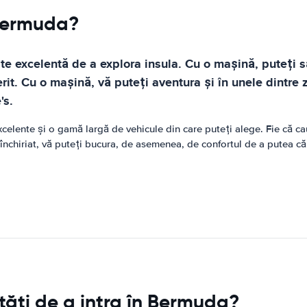
 Bermuda?
te excelentă de a explora insula. Cu o mașină, puteți s
erit. Cu o mașină, vă puteți aventura și în unele dintre 
's.
celente și o gamă largă de vehicule din care puteți alege. Fie că ca
nchiriat, vă puteți bucura, de asemenea, de confortul de a putea călăt
tăți de a intra în Bermuda?