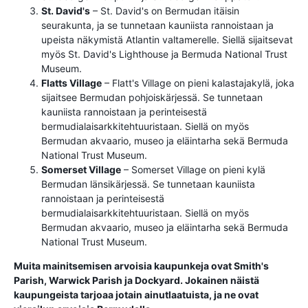
St. David's
– St. David's on Bermudan itäisin
seurakunta, ja se tunnetaan kauniista rannoistaan ​​ja
upeista näkymistä Atlantin valtamerelle. Siellä sijaitsevat
myös St. David's Lighthouse ja Bermuda National Trust
Museum.
Flatts Village
– Flatt's Village on pieni kalastajakylä, joka
sijaitsee Bermudan pohjoiskärjessä. Se tunnetaan
kauniista rannoistaan ​​ja perinteisestä
bermudialaisarkkitehtuuristaan. Siellä on myös
Bermudan akvaario, museo ja eläintarha sekä Bermuda
National Trust Museum.
Somerset Village
– Somerset Village on pieni kylä
Bermudan länsikärjessä. Se tunnetaan kauniista
rannoistaan ​​ja perinteisestä
bermudialaisarkkitehtuuristaan. Siellä on myös
Bermudan akvaario, museo ja eläintarha sekä Bermuda
National Trust Museum.
Muita mainitsemisen arvoisia kaupunkeja ovat Smith's
Parish, Warwick Parish ja Dockyard. Jokainen näistä
kaupungeista tarjoaa jotain ainutlaatuista, ja ne ovat