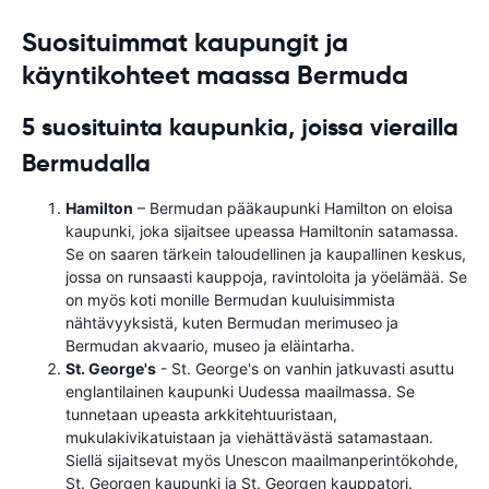
Suosituimmat kaupungit ja
käyntikohteet maassa Bermuda
5 suosituinta kaupunkia, joissa vierailla
Bermudalla
Hamilton
– Bermudan pääkaupunki Hamilton on eloisa
kaupunki, joka sijaitsee upeassa Hamiltonin satamassa.
Se on saaren tärkein taloudellinen ja kaupallinen keskus,
jossa on runsaasti kauppoja, ravintoloita ja yöelämää. Se
on myös koti monille Bermudan kuuluisimmista
nähtävyyksistä, kuten Bermudan merimuseo ja
Bermudan akvaario, museo ja eläintarha.
St. George's
- St. George's on vanhin jatkuvasti asuttu
englantilainen kaupunki Uudessa maailmassa. Se
tunnetaan upeasta arkkitehtuuristaan,
mukulakivikatuistaan ​​ja viehättävästä satamastaan.
Siellä sijaitsevat myös Unescon maailmanperintökohde,
St. Georgen kaupunki ja St. Georgen kauppatori.