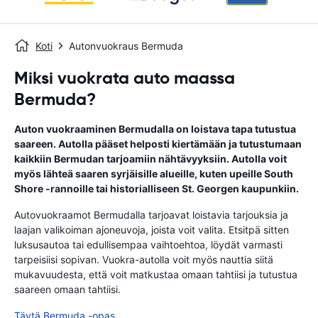
Koti
Autonvuokraus Bermuda
Miksi vuokrata auto maassa
Bermuda?
Auton vuokraaminen Bermudalla on loistava tapa tutustua
saareen. Autolla pääset helposti kiertämään ja tutustumaan
kaikkiin Bermudan tarjoamiin nähtävyyksiin. Autolla voit
myös lähteä saaren syrjäisille alueille, kuten upeille South
Shore -rannoille tai historialliseen St. Georgen kaupunkiin.
Autovuokraamot Bermudalla tarjoavat loistavia tarjouksia ja
laajan valikoiman ajoneuvoja, joista voit valita. Etsitpä sitten
luksusautoa tai edullisempaa vaihtoehtoa, löydät varmasti
tarpeisiisi sopivan. Vuokra-autolla voit myös nauttia siitä
mukavuudesta, että voit matkustaa omaan tahtiisi ja tutustua
saareen omaan tahtiisi.
Täytä Bermuda -opas