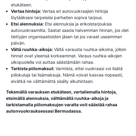
etukäteen.
Vertaa hintoja:
Vertaa eri autovuokraajien hintoja
löytääksesi tarpeisiisi parhaiten sopiva tarjous.
Etsi alennuksia:
Etsi alennuksia ja erikoistarjouksia
autovuokraamilta. Saatat saada halvemman hinnan, jos olet
tiettyjen organisaatioiden jäsen tai jos varaat useamman
päivän.
Vältä ruuhka-aikoja:
Vältä varausta ruuhka-aikoina, jolloin
hinnat ovat yleensä korkeammat. Varaus ruuhka-aikojen
ulkopuolella voi auttaa säästämään rahaa.
Tarkista piilomaksut:
Varmista, ettei vuokraasi voi lisätä
piilokuluja tai lisämaksuja. Nämä voivat kasvaa nopeasti,
eivätkä ne välttämättä sisälly alkuhintaan.
Tekemällä varauksen etukäteen, vertailemalla hintoja,
etsimällä alennuksia, välttämällä ruuhka-aikoja ja
tarkistamalla piilomaksujen varalta voit säästää rahaa
autonvuokrauksessasi Bermudassa.