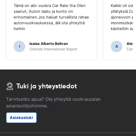
Tämä on alin vuokra Car Rate tha Olen
Kaikki oli odo
saanut; Auton laatu ja kunto on
yllätyksiä.Ca
erinomainen.Jos haluat turvallista rahaa
ajoneuvon pa
autonvuokrauksessa, älä ota yhteyttä
monimutkaista
heihin
käsiteltiin ep
Isaias Alberto Beltran
Alex
I
A
Orlando International Airport
Cancu
Tuki ja yhteystiedot
Tarvitsetko apua? Ota yhteyttä vuokrausalan
asiantuntijoihimme.
Asiakastuki