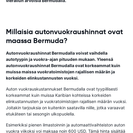
vierailun arvoisia Bermudalla.
Millaisia autonvuokraushinnat ovat
maassa Bermuda?
Autonvuokraushinnat Bermudalla voivat vaihdella
autotyypin ja vuokra-ajan pituuden mukaan. Yleensä
autonvuokraushinnat Bermudalla ovat korkeammat kuin
muissa maissa vuokratoimistojen rajallisen määrän ja
korkeiden elinkustannusten vuoksi.
Auton vuokrauskustannukset Bermudalla ovat tyypillisesti
korkeammat kuin muissa Karibian kohteissa korkeiden
elinkustannusten ja vuokratoimistojen rajallisen määrän vuoksi.
Joitakin tarjouksia on kuitenkin saatavilla niille, jotka varaavat
etukäteen tai sesongin ulkopuolella.
Esimerkiksi pienen ilmastoinnin ja automaattivaihteiston auton
vuokra viikoksi voi maksaa noin 600 USD. Tämä hinta sisältää