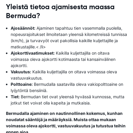
Yleistä tietoa ajamisesta maassa
Bermuda?
Ajosäännöt:
Ajaminen tapahtuu tien vasemmalla puolella,
nopeusrajoitukset ilmoitetaan yleensä kilometreissä tunnissa
(km/h), ja turvavyöt ovat pakollisia kaikille kuljettajille ja
matkustajille.< /li>
Ajokorttivaatimukset:
Kaikilla kuljettajilla on oltava
voimassa oleva ajokortti kotimaasta tai kansainvälinen
ajokortti.
Vakuutus:
Kaikilla kuljettajilla on oltava voimassa oleva
vastuuvakuutus.
Polttoaine:
Bermudalla saatavilla oleva vakiopolttoaine on
lyijytöntä bensiiniä.
Tiet:
Bermudan tiet ovat yleensä hyvässä kunnossa, mutta
jotkut tiet voivat olla kapeita ja mutkaisia.
Bermudalla ajaminen on nautinnollinen kokemus, kunhan
noudatat sääntöjä ja määräyksiä. Muista ottaa mukaan
voimassa oleva ajokortti, vastuuvakuutus ja tutustua teihin
ennen ajoa.