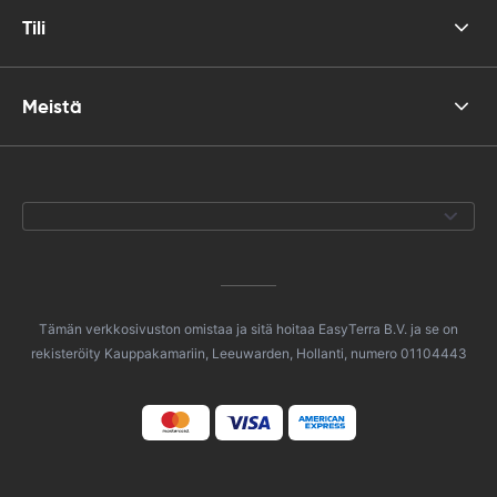
Tili
Meistä
Tämän verkkosivuston omistaa ja sitä hoitaa EasyTerra B.V. ja se on
rekisteröity Kauppakamariin, Leeuwarden, Hollanti, numero 01104443