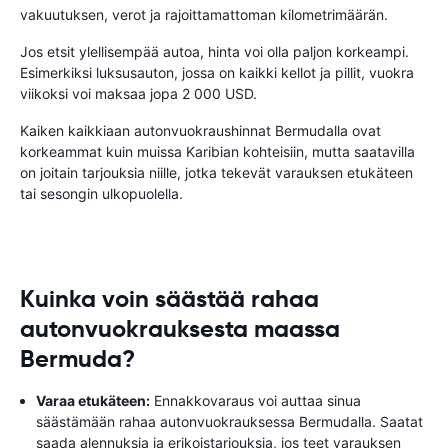
vakuutuksen, verot ja rajoittamattoman kilometrimäärän.
Jos etsit ylellisempää autoa, hinta voi olla paljon korkeampi.
Esimerkiksi luksusauton, jossa on kaikki kellot ja pillit, vuokra
viikoksi voi maksaa jopa 2 000 USD.
Kaiken kaikkiaan autonvuokraushinnat Bermudalla ovat
korkeammat kuin muissa Karibian kohteisiin, mutta saatavilla
on joitain tarjouksia niille, jotka tekevät varauksen etukäteen
tai sesongin ulkopuolella.
Kuinka voin säästää rahaa
autonvuokrauksesta maassa
Bermuda?
Varaa etukäteen:
Ennakkovaraus voi auttaa sinua
säästämään rahaa autonvuokrauksessa Bermudalla. Saatat
saada alennuksia ja erikoistarjouksia, jos teet varauksen