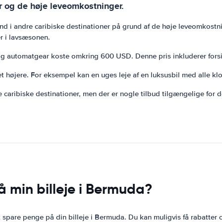
 og de høje leveomkostninger.
end i andre caribiske destinationer på grund af de høje leveomkos
er i lavsæsonen.
n og automatgear koste omkring 600 USD. Denne pris inkluderer forsi
et højere. For eksempel kan en uges leje af en luksusbil med alle kl
 caribiske destinationer, men der er nogle tilbud tilgængelige for 
 min billeje i Bermuda?
are penge på din billeje i Bermuda. Du kan muligvis få rabatter og