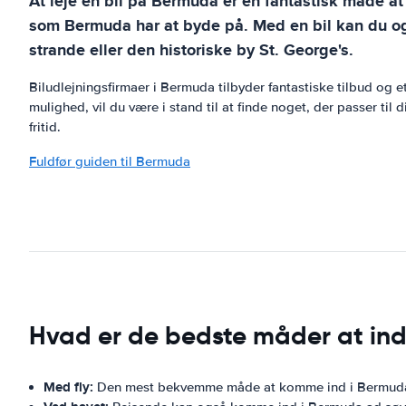
At leje en bil på Bermuda er en fantastisk måde a
som Bermuda har at byde på. Med en bil kan du og
strande eller den historiske by St. George's.
Biludlejningsfirmaer i Bermuda tilbyder fantastiske tilbud og 
mulighed, vil du være i stand til at finde noget, der passer t
fritid.
Fuldfør guiden til Bermuda
Hvad er de bedste måder at in
Med fly:
Den mest bekvemme måde at komme ind i Bermuda på