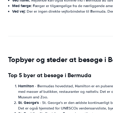
Ved havet:
Rejsende kan også komme ind i Bermuda ad søve
Med færge:
Færger er tilgængelige fra de nærliggende ame
Ved vej:
Der er ingen direkte vejforbindelse til Bermuda. D
Topbyer og steder at besøge i
Top 5 byer at besøge i Bermuda
Hamilton
- Bermudas hovedstad, Hamilton er en pulseren
med masser af butikker, restauranter og natteliv. Det
Museum and Zoo.
St. George's
- St. George's er den ældste kontinuerligt b
Det er også hjemsted for UNESCOs verdensarvsliste, by