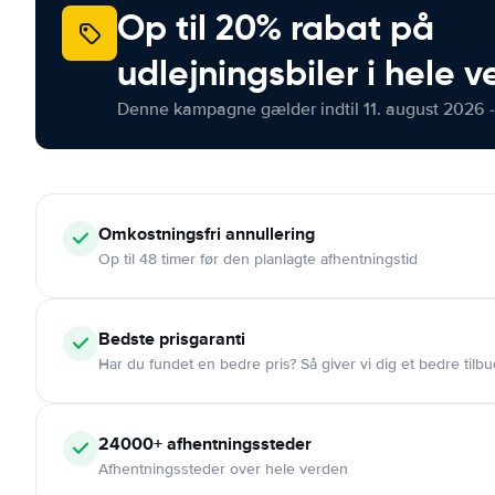
Op til 20% rabat på
udlejningsbiler i hele 
Denne kampagne gælder indtil 11. august 2026 -
Omkostningsfri
annullering
Op til 48 timer før den planlagte afhentningstid
Bedste prisgaranti
Har du fundet en bedre pris? Så giver vi dig et bedre tilbu
24000+
afhentningssteder
Afhentningssteder over hele verden