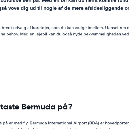
t udforske øen på. Med en bil kan du nemt komme rundt
så vove dig ud til nogle af de mere afsidesliggende o
et bredt udvalg af køretøjer, som du kan vælge imellem. Uanset om d
il dine behov. Med en lejebil kan du også nyde bekvemmeligheden ve
dtaste Bermuda på?
 er med fly. Bermuda International Airport (BDA) er hovedporten 