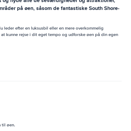
 og nyde alle de seværdigheder og attraktioner,
mråder på øen, såsom de fantastiske South Shore-
u leder efter en luksusbil eller en mere overkommelig
d at kunne rejse i dit eget tempo og udforske øen på din egen
til øen.