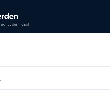
verden
 udnyt den i dag!
d.