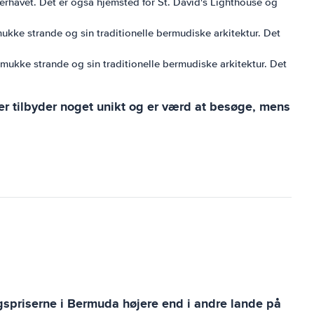
terhavet. Det er også hjemsted for St. David's Lighthouse og
mukke strande og sin traditionelle bermudiske arkitektur. Det
smukke strande og sin traditionelle bermudiske arkitektur. Det
er tilbyder noget unikt og er værd at besøge, mens
ngspriserne i Bermuda højere end i andre lande på