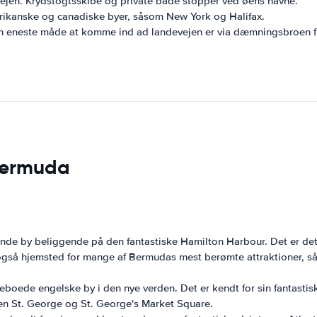
jen. Krydstogtsskibe og private både stopper ved øens havne.
rikanske og canadiske byer, såsom New York og Halifax.
en eneste måde at komme ind ad landevejen er via dæmningsbroen f
 Bermuda
de by beliggende på den fantastiske Hamilton Harbour. Det er det 
 er også hjemsted for mange af Bermudas mest berømte attraktione
eboede engelske by i den nye verden. Det er kendt for sin fantastis
en St. George og St. George's Market Square.