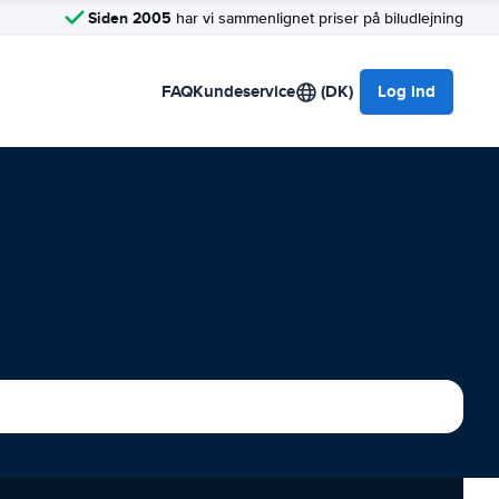
Siden 2005
har vi sammenlignet priser på biludlejning
FAQ
Kundeservice
(DK)
Log ind