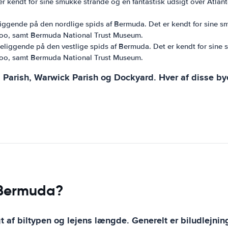
er kendt for sine smukke strande og en fantastisk udsigt over Atlan
 beliggende på den nordlige spids af Bermuda. Det er kendt for sine s
oo, samt Bermuda National Trust Museum.
beliggende på den vestlige spids af Bermuda. Det er kendt for sine 
oo, samt Bermuda National Trust Museum.
s Parish, Warwick Parish og Dockyard. Hver af disse by
i Bermuda?
t af biltypen og lejens længde. Generelt er biludlejni