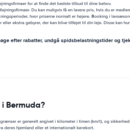
jningsfirmaer for at finde det bedste tilbud til dine behov.
dlejningsfirmaer. Du kan muligvis få en lavere pris, hvis du er medlem
ningsperioder, hvor priserne normalt er højere. Booking i lavsæso
r eller ekstra gebyrer, der kan blive tilføjet til din leje. Disse kan
øge efter rabatter, undgå spidsbelastningstider og tje
l i Bermuda?
grænser er generelt angivet i kilometer i timen (km/t), og sikkerheds
ra deres hjemland eller et internationalt kørekort.