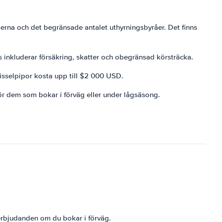
derna och det begränsade antalet uthyrningsbyråer. Det finns
s inkluderar försäkring, skatter och obegränsad körsträcka.
 visselpipor kosta upp till $2 000 USD.
ör dem som bokar i förväg eller under lågsäsong.
lerbjudanden om du bokar i förväg.