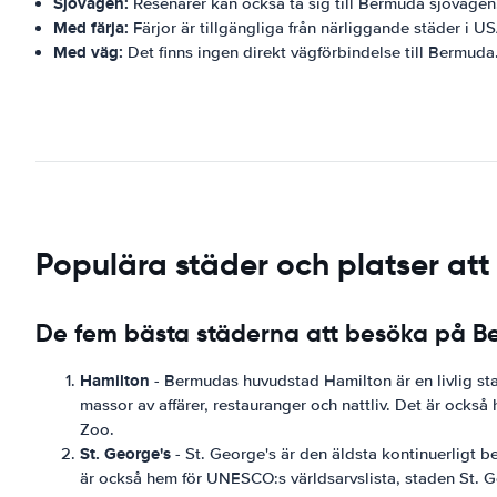
Sjövägen:
Resenärer kan också ta sig till Bermuda sjövägen.
Med färja:
Färjor är tillgängliga från närliggande städer i 
Med väg:
Det finns ingen direkt vägförbindelse till Bermuda.
Populära städer och platser at
De fem bästa städerna att besöka på 
Hamilton
- Bermudas huvudstad Hamilton är en livlig st
massor av affärer, restauranger och nattliv. Det är o
Zoo.
St. George's
- St. George's är den äldsta kontinuerligt b
är också hem för UNESCO:s världsarvslista, staden St. 