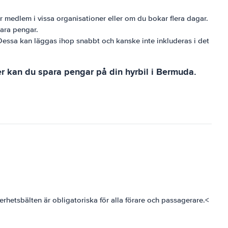
r medlem i vissa organisationer eller om du bokar flera dagar.
para pengar.
a. Dessa kan läggas ihop snabbt och kanske inte inkluderas i det
ter kan du spara pengar på din hyrbil i Bermuda.
rhetsbälten är obligatoriska för alla förare och passagerare.<