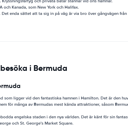
 Kryssningsfartyg och privata båtar stannar vid öns hamnar.
USA och Kanada, som New York och Halifax.
 Det enda sättet att ta sig in på väg är via bro över gångvägen från
t besöka i Bermuda
Bermuda
ad som ligger vid den fantastiska hamnen i Hamilton. Det är den hu
ckså hem för många av Bermudas mest kända attraktioner, såsom B
ebodda engelska staden i den nya världen. Det är känt för sin fantas
George och St. George's Market Square.