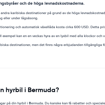
ingsbyråer och de höga levnadskostnaderna.
n i andra karibiska destinationer på grund av de höga levnadskostna
g eller under lågsäsong.
ditionering och automatisk växellåda kosta cirka 600 USD. Detta pri
Till exempel kan en en veckas hyra av en lyxbil med alla klockor och
iska destinationer, men det finns några erbjudanden tillgängliga f
n hyrbil i Bermuda?
ngar på din hyrbil i Bermuda. Du kanske kan få rabatter och specia