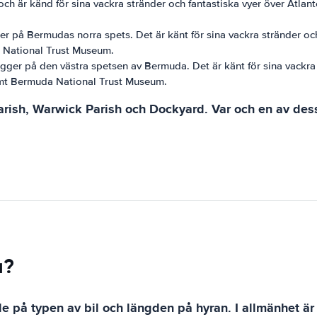
och är känd för sina vackra stränder och fantastiska vyer över Atlan
igger på Bermudas norra spets. Det är känt för sina vackra stränder o
 National Trust Museum.
igger på den västra spetsen av Bermuda. Det är känt för sina vackra 
mt Bermuda National Trust Museum.
arish, Warwick Parish och Dockyard. Var och en av dess
a?
de på typen av bil och längden på hyran. I allmänhet är