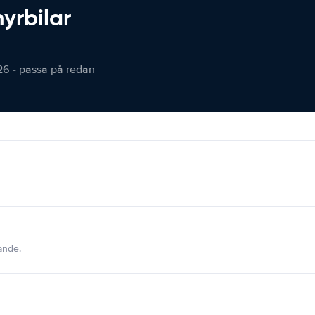
hyrbilar
26 - passa på redan
dande.