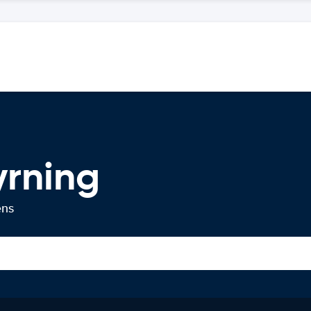
yrning
ens