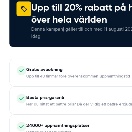
Upp till 20% rabatt på 
över hela världen
Denna kampanj gäller till och med 11 augusti 20
idag!
Gratis
avbokning
Upp till 48 timmar före överenskommen upphämtningstid
Bästa pris-garanti
Har du hittat ett bättre pris? Då ger vi dig ett bättre erbju
24000+
upphämtningsplatser