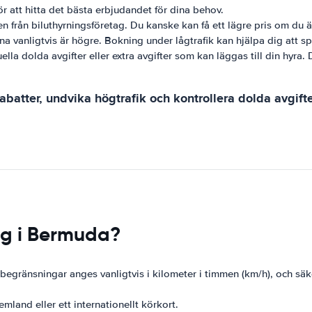
ör att hitta det bästa erbjudandet för dina behov.
n från biluthyrningsföretag. Du kanske kan få ett lägre pris om du ä
a vanligtvis är högre. Bokning under lågtrafik kan hjälpa dig att s
tuella dolda avgifter eller extra avgifter som kan läggas till din hyr
 rabatter, undvika högtrafik och kontrollera dolda avgif
ng i Bermuda?
egränsningar anges vanligtvis i kilometer i timmen (km/h), och säke
hemland eller ett internationellt körkort.