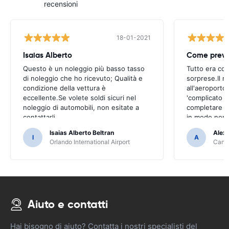
recensioni
18-01-2021
Isaias Alberto
Come previ
Questo è un noleggio più basso tasso
Tutto era co
di noleggio che ho ricevuto; Qualità e
sorprese.Il ri
condizione della vettura è
all'aeroporto
eccellente.Se volete soldi sicuri nel
'complicato 
noleggio di automobili, non esitate a
completare il
contattarli
in modo non 
Isaias Alberto Beltran
Alex
I
A
Orlando International Airport
Cancu
Aiuto e contatti
Hai bisogno di aiuto? Contatta i nostri specialisti del