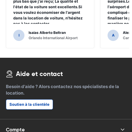
plus bas que j'ai reçu; La qualité et
surprises.Le 
l'état de la voiture sont excellents.Si
l'aéroport d
vous voulez économiser de l'argent
compliqué et
dans la location de voiture, n'hésitez
finaliser le 
pas à les contacter
manière non 
Isaias Alberto Beltran
Alex
I
A
Orlando International Airport
Cancu
Aide et contact
Besoin d'aide ? Alors contactez nos spécialistes de la
location.
Soutien à la clientèle
Compte