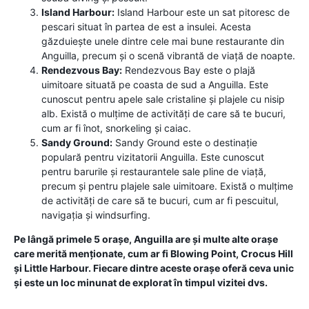
Island Harbour:
Island Harbour este un sat pitoresc de
pescari situat în partea de est a insulei. Acesta
găzduiește unele dintre cele mai bune restaurante din
Anguilla, precum și o scenă vibrantă de viață de noapte.
Rendezvous Bay:
Rendezvous Bay este o plajă
uimitoare situată pe coasta de sud a Anguilla. Este
cunoscut pentru apele sale cristaline și plajele cu nisip
alb. Există o mulțime de activități de care să te bucuri,
cum ar fi înot, snorkeling și caiac.
Sandy Ground:
Sandy Ground este o destinație
populară pentru vizitatorii Anguilla. Este cunoscut
pentru barurile și restaurantele sale pline de viață,
precum și pentru plajele sale uimitoare. Există o mulțime
de activități de care să te bucuri, cum ar fi pescuitul,
navigația și windsurfing.
Pe lângă primele 5 orașe, Anguilla are și multe alte orașe
care merită menționate, cum ar fi Blowing Point, Crocus Hill
și Little Harbour. Fiecare dintre aceste orașe oferă ceva unic
și este un loc minunat de explorat în timpul vizitei dvs.