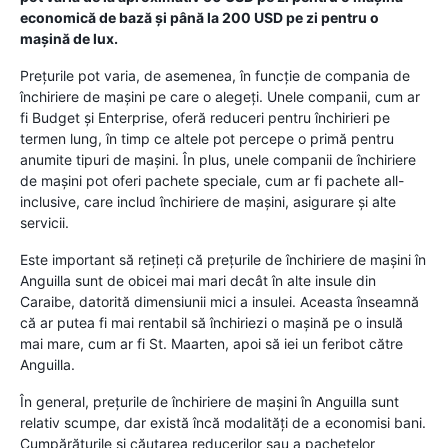
economică de bază și până la 200 USD pe zi pentru o
mașină de lux.
Prețurile pot varia, de asemenea, în funcție de compania de
închiriere de mașini pe care o alegeți. Unele companii, cum ar
fi Budget și Enterprise, oferă reduceri pentru închirieri pe
termen lung, în timp ce altele pot percepe o primă pentru
anumite tipuri de mașini. În plus, unele companii de închiriere
de mașini pot oferi pachete speciale, cum ar fi pachete all-
inclusive, care includ închiriere de mașini, asigurare și alte
servicii.
Este important să rețineți că prețurile de închiriere de mașini în
Anguilla sunt de obicei mai mari decât în ​​alte insule din
Caraibe, datorită dimensiunii mici a insulei. Aceasta înseamnă
că ar putea fi mai rentabil să închiriezi o mașină pe o insulă
mai mare, cum ar fi St. Maarten, apoi să iei un feribot către
Anguilla.
În general, prețurile de închiriere de mașini în Anguilla sunt
relativ scumpe, dar există încă modalități de a economisi bani.
Cumpărăturile și căutarea reducerilor sau a pachetelor