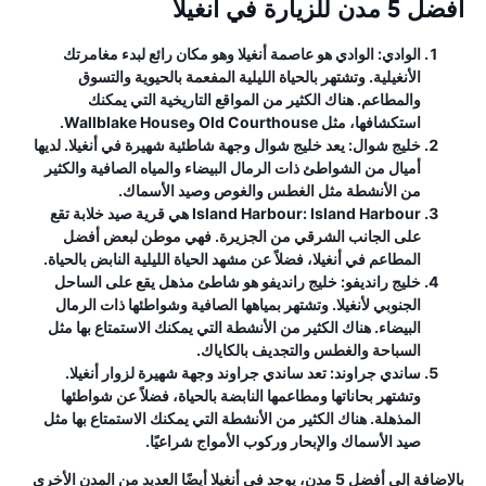
أفضل 5 مدن للزيارة في أنغيلا
الوادي:
الوادي هو عاصمة أنغيلا وهو مكان رائع لبدء مغامرتك
الأنغيلية. وتشتهر بالحياة الليلية المفعمة بالحيوية والتسوق
والمطاعم. هناك الكثير من المواقع التاريخية التي يمكنك
استكشافها، مثل Old Courthouse وWallblake House.
خليج شوال:
يعد خليج شوال وجهة شاطئية شهيرة في أنغيلا. لديها
أميال من الشواطئ ذات الرمال البيضاء والمياه الصافية والكثير
من الأنشطة مثل الغطس والغوص وصيد الأسماك.
Island Harbour:
Island Harbour هي قرية صيد خلابة تقع
على الجانب الشرقي من الجزيرة. فهي موطن لبعض أفضل
المطاعم في أنغيلا، فضلاً عن مشهد الحياة الليلية النابض بالحياة.
خليج رانديفو:
خليج رانديفو هو شاطئ مذهل يقع على الساحل
الجنوبي لأنغيلا. وتشتهر بمياهها الصافية وشواطئها ذات الرمال
البيضاء. هناك الكثير من الأنشطة التي يمكنك الاستمتاع بها مثل
السباحة والغطس والتجديف بالكاياك.
ساندي جراوند:
تعد ساندي جراوند وجهة شهيرة لزوار أنغيلا.
وتشتهر بحاناتها ومطاعمها النابضة بالحياة، فضلاً عن شواطئها
المذهلة. هناك الكثير من الأنشطة التي يمكنك الاستمتاع بها مثل
صيد الأسماك والإبحار وركوب الأمواج شراعيًا.
بالإضافة إلى أفضل 5 مدن، يوجد في أنغيلا أيضًا العديد من المدن الأخرى