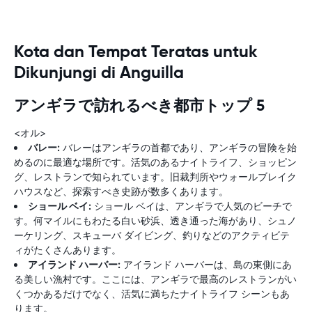
Kota dan Tempat Teratas untuk
Dikunjungi di Anguilla
アンギラで訪れるべき都市トップ 5
<オル>
バレー:
バレーはアンギラの首都であり、アンギラの冒険を始
めるのに最適な場所です。活気のあるナイトライフ、ショッピン
グ、レストランで知られています。旧裁判所やウォールブレイク
ハウスなど、探索すべき史跡が数多くあります。
ショール ベイ:
ショール ベイは、アンギラで人気のビーチで
す。何マイルにもわたる白い砂浜、透き通った海があり、シュノ
ーケリング、スキューバ ダイビング、​​釣りなどのアクティビテ
ィがたくさんあります。
アイランド ハーバー:
アイランド ハーバーは、島の東側にあ
る美しい漁村です。ここには、アンギラで最高のレストランがい
くつかあるだけでなく、活気に満ちたナイトライフ シーンもあ
ります。