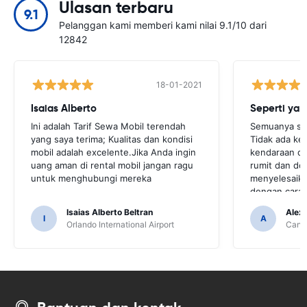
Ulasan terbaru
9.1
Pelanggan kami memberi kami nilai 9.1/10 dari
12842
18-01-2021
Isaias Alberto
Seperti yan
Ini adalah Tarif Sewa Mobil terendah
Semuanya sep
yang saya terima; Kualitas dan kondisi
Tidak ada ke
mobil adalah excelente.Jika Anda ingin
kendaraan di
uang aman di rental mobil jangan ragu
rumit dan d
untuk menghubungi mereka
menyelesaika
dengan cara y
Isaias Alberto Beltran
Alex
I
A
Orlando International Airport
Cancu