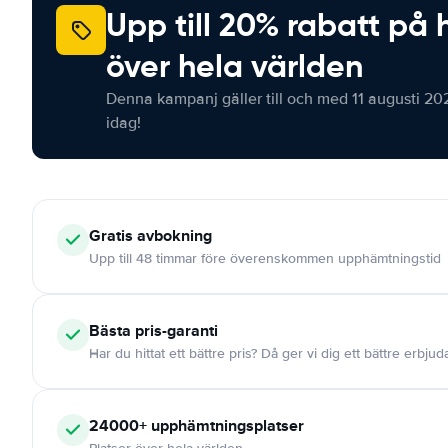
Upp till 20% rabatt på 
över hela världen
Denna kampanj gäller till och med 11 augusti 20
idag!
Gratis
avbokning
Upp till 48 timmar före överenskommen upphämtningstid
Bästa pris-garanti
Har du hittat ett bättre pris? Då ger vi dig ett bättre erbju
24000+
upphämtningsplatser