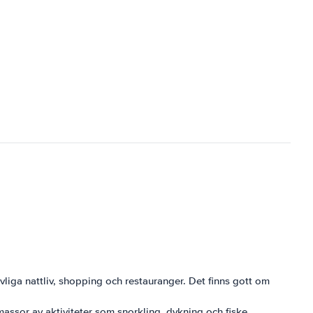
livliga nattliv, shopping och restauranger. Det finns gott om
massor av aktiviteter som snorkling, dykning och fiske.