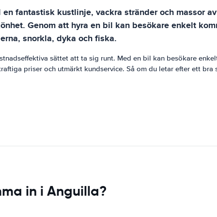
 en fantastisk kustlinje, vackra stränder och massor av a
a skönhet. Genom att hyra en bil kan besökare enkelt ko
rna, snorkla, dyka och fiska.
tnadseffektiva sättet att ta sig runt. Med en bil kan besökare enke
ftiga priser och utmärkt kundservice. Så om du letar efter ett bra sä
ma in i Anguilla?