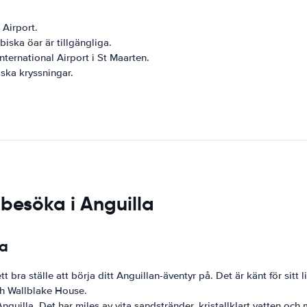
 Airport.
biska öar är tillgängliga.
nternational Airport i St Maarten.
ska kryssningar.
 besöka i Anguilla
la
 bra ställe att börja ditt Anguillan-äventyr på. Det är känt för sitt 
ch Wallblake House.
guilla. Det har miles av vita sandstränder, kristallklart vatten och 