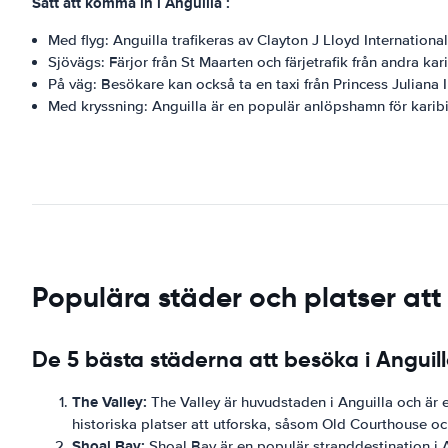
Sätt att komma in i Anguilla :
Med flyg: Anguilla trafikeras av Clayton J Lloyd International
Sjövägs: Färjor från St Maarten och färjetrafik från andra kari
På väg: Besökare kan också ta en taxi från Princess Juliana I
Med kryssning: Anguilla är en populär anlöpshamn för karibi
Populära städer och platser att
De 5 bästa städerna att besöka i Anguil
The Valley:
The Valley är huvudstaden i Anguilla och är ett
historiska platser att utforska, såsom Old Courthouse o
Shoal Bay:
Shoal Bay är en populär stranddestination i An