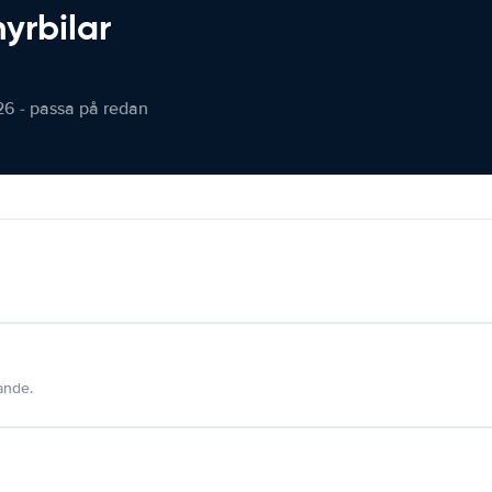
hyrbilar
26 - passa på redan
dande.