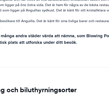
m ligger på öns östra sida. Det är hem för några av de bästa restaur
som ligger på Anguillas sydkust. Det är känt för sitt kristallklara va
sökare till Anguilla. Det är känt för sina livliga barer och restaura
.
många andra städer värda att nämna, som Blowing Point
isk plats att utforska under ditt besök.
ng och biluthyrningsorter