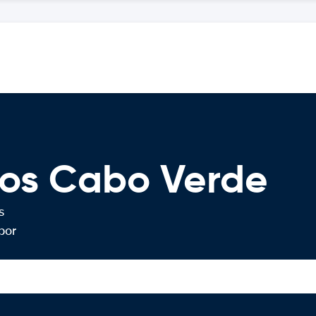
ros Cabo Verde
s
por