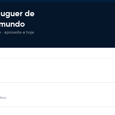
luguer de
 mundo
 - aproveite-a hoje
hor.