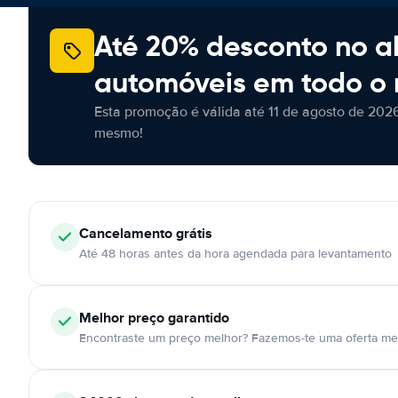
Até 20% desconto no a
automóveis em todo o
Esta promoção é válida até 11 de agosto de 2026
mesmo!
Cancelamento
grátis
Até 48 horas antes da hora agendada para levantamento
Melhor preço garantido
Encontraste um preço melhor? Fazemos-te uma oferta mel