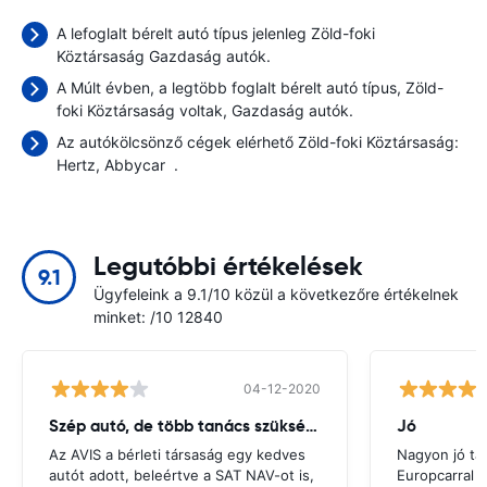
A lefoglalt bérelt autó típus jelenleg Zöld-foki
Köztársaság Gazdaság autók.
A Múlt évben, a legtöbb foglalt bérelt autó típus, Zöld-
foki Köztársaság voltak, Gazdaság autók.
Az autókölcsönző cégek elérhető Zöld-foki Köztársaság:
Hertz
Abbycar
.
Legutóbbi értékelések
9.1
Ügyfeleink a 9.1/10 közül a következőre értékelnek
minket: /10 12840
04-12-2020
Szép autó, de több tanács szükséges
Jó
Az AVIS a bérleti társaság egy kedves
Nagyon jó ta
autót adott, beleértve a SAT NAV-ot is,
Europcarral