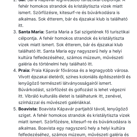
fehér homokos strandok és kristálytiszta vizek miatt
ismert. Szörfözésre, kitesurf-re és búvárkodásra is
alkalmas. Sok étterem, bár és éjszakai klub is található
itt.
Santa Maria:
Santa Maria a Sal szigetének fő turisztikai
célpontja. A fehér homokos strandok és kristálytiszta
vizek miatt ismert. Sok étterem, bár és éjszakai klub
található itt. Santa Maria egy nagyszerű hely a helyi
kultúra felfedezéséhez, számos múzeum, művészeti
galéria és történelmi hely található itt.
Praia:
Praia Kápavár fővárosa és a legnagyobb városa.
Vívott éjszakai életéről, színes koloniális építészetéről és
lenyűgöző természeti látványosságairól ismert.
Búvárkodást, szörfözést és golfozást is lehet végezni
itt. Vibráló kulturális életet is találhatunk itt, zenével,
színházzal és művészeti galériákkal.
Boavista:
Boavista Kápavár partjaitól távoli, lenyűgöző
sziget. A fehér homokos strandok és kristálytiszta vizek
miatt ismert. Szörfözésre, kitesurf-re és búvárkodásra is
alkalmas. Boavista egy nagyszerű hely a helyi kultúra
felfedezéséhez, számos múzeum, művészeti galéria és