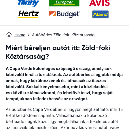
Home
Autóbérlés Zöld-foki Köztársaság
Miért béreljen autót itt: Zöld-foki
Köztársaság?
A Cape Verde különleges szépségű ország, amely sok
látnivalót kínál a turistáknak. Az autóbérlés a legjobb módja
annak, hogy körülnézzenek és láthassák az összes
látnivalót. Sokkal kényelmesebb, mint a közlekedési
eszközökre támaszkodni, és lehetővé teszi, hogy saját
tempójukban felfedezhessék az országot.
Az autóbérlés Cape Verdeben is nagyon megfizethető, már 15
€-tól kezdődően naponta. Választhatnak a különböző
bérbeadó cégek közül, így megtalálhatják a tökéletes autót
az igényeiknek megfelelően. Akár egy kis városi autót, vagy