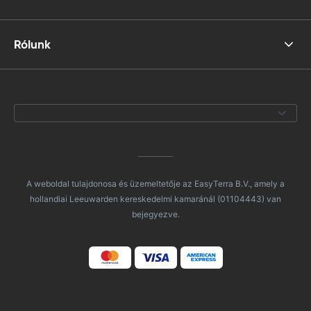
Rólunk
A weboldal tulajdonosa és üzemeltetője az EasyTerra B.V., amely a
hollandiai Leeuwarden kereskedelmi kamaránál (01104443) van
bejegyezve.