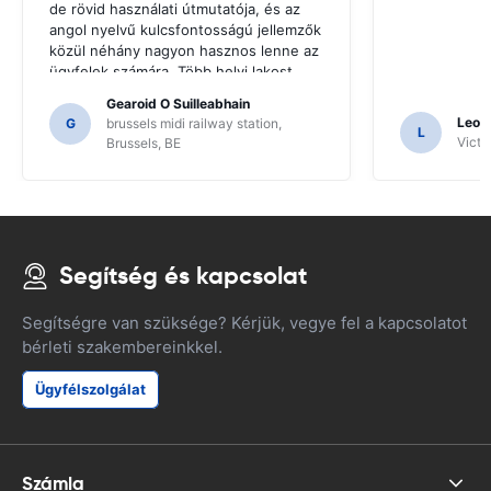
de rövid használati útmutatója, és az
angol nyelvű kulcsfontosságú jellemzők
közül néhány nagyon hasznos lenne az
ügyfelek számára. Több helyi lakost
kellett kérni iránymutatásért, és csak
Gearoid O Suilleabhain
erre a következtetésre jutottunk a SAT
Leon
G
brussels midi railway station,
L
NAV funkcióinak.
Victor
Brussels, BE
Segítség és kapcsolat
Segítségre van szüksége? Kérjük, vegye fel a kapcsolatot
bérleti szakembereinkkel.
Ügyfélszolgálat
Számla