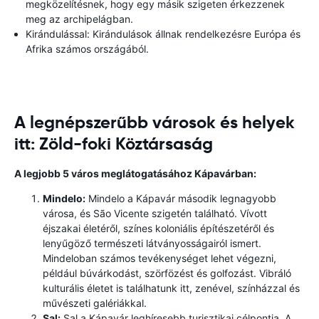
megközelítésnek, hogy egy másik szigeten érkezzenek
meg az archipelágban.
Kirándulással: Kirándulások állnak rendelkezésre Európa és
Afrika számos országából.
A legnépszerűbb városok és helyek
itt: Zöld-foki Köztársaság
A legjobb 5 város meglátogatásához Kápavárban:
Mindelo:
Mindelo a Kápavár második legnagyobb
városa, és São Vicente szigetén található. Vívott
éjszakai életéről, színes koloniális építészetéről és
lenyűgöző természeti látványosságairól ismert.
Mindeloban számos tevékenységet lehet végezni,
például búvárkodást, szörfözést és golfozást. Vibráló
kulturális életet is találhatunk itt, zenével, színházzal és
művészeti galériákkal.
Sal:
Sal a Kápavár leghíresebb turisztikai célpontja. A