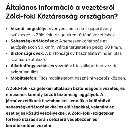
Általános információ a vezetésről
Zöld-foki Köztársaság országban?
Vezetői engedély:
érvényes nemzetközi jogosítvány
szükséges a Zöld-foki-szigeteken történő vezetéshez.
Sebességkorlátozások:
A sebességkorlátozás az
autópályákon 90 km/h, városi területeken pedig 50 km/h.
Biztonsági övek:
A biztonsági öv használata minden utas
számára kötelező.
Alkoholfogyasztás és vezetés:
Ittas állapotban vezetni
szigorúan tilos.
Mobiltelefon:
Tilos mobiltelefont használni vezetés közben.
A Zöld-foki-szigeteken általában biztonságos a vezetés, és
nincsenek komoly közúti biztonsági aggályok. A
járművezetőknek tisztában kell lenniük a különböző
sebességkorlátozásokkal és előírásokkal, valamint az
esetleges közúti veszélyekkel. A Zöld-foki-szigeteken
történő utazás során célszerű védekezően és
körültekintően vezetni.