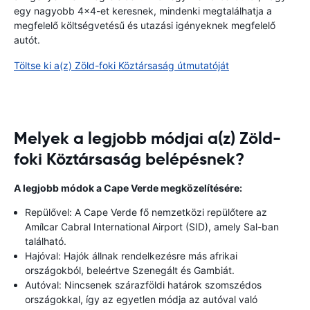
egy nagyobb 4x4-et keresnek, mindenki megtalálhatja a
megfelelő költségvetésű és utazási igényeknek megfelelő
autót.
Töltse ki a(z) Zöld-foki Köztársaság útmutatóját
Melyek a legjobb módjai a(z) Zöld-
foki Köztársaság belépésnek?
A legjobb módok a Cape Verde megközelítésére:
Repülővel: A Cape Verde fő nemzetközi repülőtere az
Amílcar Cabral International Airport (SID), amely Sal-ban
található.
Hajóval: Hajók állnak rendelkezésre más afrikai
országokból, beleértve Szenegált és Gambiát.
Autóval: Nincsenek szárazföldi határok szomszédos
országokkal, így az egyetlen módja az autóval való