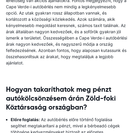
lehetőség van akciós ajánlatokra. Fontos megjegyezni, hogy a
Cape Verde-i autóbérlés nem mindig a legkényelmesebb
opció. Az utak gyakran rossz állapotban vannak, és
korlátozott a közösségi közlekedés. Azok számára, akik
kényelmesebb megoldást keresnek, számos taxit találnak. Az
árak általában nagyon kedvezőek, és a sofőrök gyakran jól
ismerik a területet. Összességében a Cape Verde-i autóbérlési
árak nagyon kedvezőek, és nagyszerű módja a ország
felfedezésének. Azonban fontos, hogy alaposan kutassunk és
összehasonlítsuk az árakat, hogy megtaláljuk a legjobb
ajánlatot.
Hogyan takaríthatok meg pénzt
autókölcsönzésem árán Zöld-foki
Köztársaság országban?
Előre foglalás:
Az autóbérlés előre történő foglalása
segíthet megtakarítani a pénzt, mivel a bérbeadó cégek
többsége kedvezményeket biztosít az előzetes