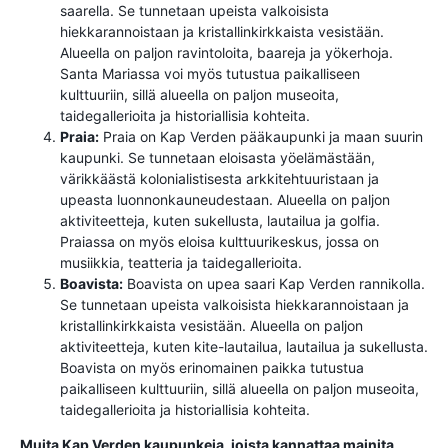
saarella. Se tunnetaan upeista valkoisista
hiekkarannoistaan ja kristallinkirkkaista vesistään.
Alueella on paljon ravintoloita, baareja ja yökerhoja.
Santa Mariassa voi myös tutustua paikalliseen
kulttuuriin, sillä alueella on paljon museoita,
taidegallerioita ja historiallisia kohteita.
Praia:
Praia on Kap Verden pääkaupunki ja maan suurin
kaupunki. Se tunnetaan eloisasta yöelämästään,
värikkäästä kolonialistisesta arkkitehtuuristaan ja
upeasta luonnonkauneudestaan. Alueella on paljon
aktiviteetteja, kuten sukellusta, lautailua ja golfia.
Praiassa on myös eloisa kulttuurikeskus, jossa on
musiikkia, teatteria ja taidegallerioita.
Boavista:
Boavista on upea saari Kap Verden rannikolla.
Se tunnetaan upeista valkoisista hiekkarannoistaan ja
kristallinkirkkaista vesistään. Alueella on paljon
aktiviteetteja, kuten kite-lautailua, lautailua ja sukellusta.
Boavista on myös erinomainen paikka tutustua
paikalliseen kulttuuriin, sillä alueella on paljon museoita,
taidegallerioita ja historiallisia kohteita.
Muita Kap Verden kaupunkeja, joista kannattaa mainita,