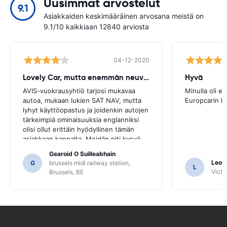
Uusimmat arvostelut
9.1
Asiakkaiden keskimääräinen arvosana meistä on
9.1/10 kaikkiaan 12840 arviosta
04-12-2020
Lovely Car, mutta enemmän neuvoja tarvitaan
Hyvä
AVIS-vuokrausyhtiö tarjosi mukavaa
Minulla oli e
autoa, mukaan lukien SAT NAV, mutta
Europcarin k
lyhyt käyttöopastus ja joidenkin autojen
tärkeimpiä ominaisuuksia englanniksi
olisi ollut erittäin hyödyllinen tämän
asiakkaan kannalta. Meidän piti kysyä
useilta paikallisilta opastukseksi, ja vain
Gearoid O Suilleabhain
siitä, että emme ehkä olleet
Leon
G
brussels midi railway station,
L
selvittäneet SAT NAV: n toimintoja.
Victor
Brussels, BE