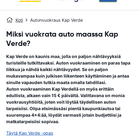
Koti
Autonvuokraus Kap Verde
Miksi vuokrata auto maassa Kap
Verde?
Kap Verde on kaunis maa, jolla on paljon nähtävyyksiä
turisteille tutkittavaksi. Auton vuokraaminen on paras tapa
liikkua ja nähdä kaikki nähtävyydet. Se on paljon
mukavampaa kuin julkisen liikenteen käyttäminen ja antaa
sinulle vapauden tutkia maata omalla tahdillasi.
Auton vuokraaminen Kap Verdellä on myös erittäin
edullista, alkaen vain 15 € päivältä. Valittavana on monia
vuokrausyhtiöitä, joten voit löytää täydellisen auton
tarpeisiisi. Olipa etsimässäsi pientä kaupunkiautoa tai
suurempaa 4x4:ää, löydät varmasti jotain budjettiisi ja
matkatarpeisiisi sopivaa.
Täytä Kap Verde -opas