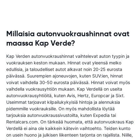
Millaisia autonvuokraushinnat ovat
maassa Kap Verde?
Kap Verden autonvuokraushinnat vaihtelevat auton tyypin ja
vuokrauksen keston mukaan. Hinnat ovat yleensä melko
edullisia, ja taloudelliset autot alkavat noin 20-25 eurosta
päivässä. Suurempien ajoneuvojen, kuten SUV:ien, hinnat
voivat vaihdella 30-50 eurosta päivässä. Hinnat voivat myös
vaihdella vuokrausyhtiön mukaan. Kap Verdellä on useita
autonvuokrausyhtiöitä, kuten Avis, Hertz, Europcar ja Sixt.
Useimmat tarjoavat kilpailukykyisiä hintoja ja alennuksia
pidemmille vuokrauksille. On myös mahdollista löytää
tarjouksia autonvuokraussivustoilta, kuten Expedia tai
Rentalcars.com. On tärkeää huomata, että autonvuokraus Kap
Verdellä ei aina ole kaikkein kätevin vaihtoehto. Teiden kunto
on usein huono ja julkisen liikenteen tarjonta on rajallista. Niille,