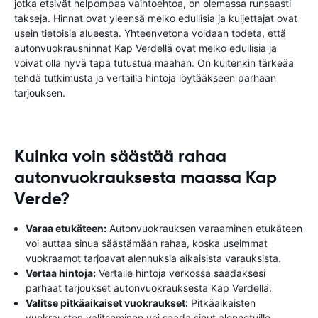
jotka etsivät helpompaa vaihtoehtoa, on olemassa runsaasti
takseja. Hinnat ovat yleensä melko edullisia ja kuljettajat ovat
usein tietoisia alueesta. Yhteenvetona voidaan todeta, että
autonvuokraushinnat Kap Verdellä ovat melko edullisia ja
voivat olla hyvä tapa tutustua maahan. On kuitenkin tärkeää
tehdä tutkimusta ja vertailla hintoja löytääkseen parhaan
tarjouksen.
Kuinka voin säästää rahaa
autonvuokrauksesta maassa Kap
Verde?
Varaa etukäteen:
Autonvuokrauksen varaaminen etukäteen
voi auttaa sinua säästämään rahaa, koska useimmat
vuokraamot tarjoavat alennuksia aikaisista varauksista.
Vertaa hintoja:
Vertaile hintoja verkossa saadaksesi
parhaat tarjoukset autonvuokrauksesta Kap Verdellä.
Valitse pitkäaikaiset vuokraukset:
Pitkäaikaisten
vuokrausten valitseminen voi saada sinut alennetuille