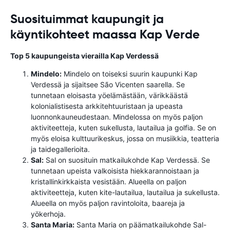
Suosituimmat kaupungit ja
käyntikohteet maassa Kap Verde
Top 5 kaupungeista vierailla Kap Verdessä
Mindelo:
Mindelo on toiseksi suurin kaupunki Kap
Verdessä ja sijaitsee São Vicenten saarella. Se
tunnetaan eloisasta yöelämästään, värikkäästä
kolonialistisesta arkkitehtuuristaan ja upeasta
luonnonkauneudestaan. Mindelossa on myös paljon
aktiviteetteja, kuten sukellusta, lautailua ja golfia. Se on
myös eloisa kulttuurikeskus, jossa on musiikkia, teatteria
ja taidegallerioita.
Sal:
Sal on suosituin matkailukohde Kap Verdessä. Se
tunnetaan upeista valkoisista hiekkarannoistaan ja
kristallinkirkkaista vesistään. Alueella on paljon
aktiviteetteja, kuten kite-lautailua, lautailua ja sukellusta.
Alueella on myös paljon ravintoloita, baareja ja
yökerhoja.
Santa Maria:
Santa Maria on päämatkailukohde Sal-