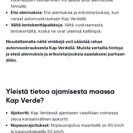
hinnoille.
Etsi alennuksia:
Etsi alennuksia ja erikoistarjouksia, kun
varaat autonvuokrauksen Kap Verdellä.
Vältä lentokenttäpaikkoja:
Vältä vuokraamasta
lentokentältä, koska ne ovat yleensä kalliimpia.
Noudattamalla näitä vinkkejä voit säästää rahaa
autonvuokrauksesta Kap Verdellä. Muista vertailla hintoja
ja etsiä alennuksia ja erikoistarjouksia saadaksesi parhaan
diilin.
Yleistä tietoa ajamisesta maassa
Kap Verde?
Ajokortti:
Kap Verdessä ajamiseen vaaditaan voimassa
oleva kansainvälinen ajokortti.
Nopeusrajoitukset:
Nopeusrajoitus maanteillä on 90 km/h
ja kaupunkialueilla 50 km/h.