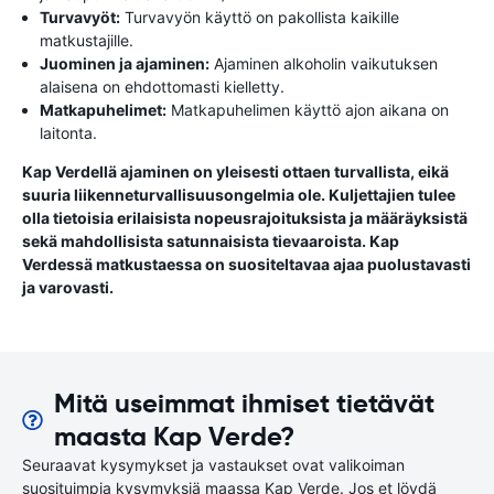
Turvavyöt:
Turvavyön käyttö on pakollista kaikille
matkustajille.
Juominen ja ajaminen:
Ajaminen alkoholin vaikutuksen
alaisena on ehdottomasti kielletty.
Matkapuhelimet:
Matkapuhelimen käyttö ajon aikana on
laitonta.
Kap Verdellä ajaminen on yleisesti ottaen turvallista, eikä
suuria liikenneturvallisuusongelmia ole. Kuljettajien tulee
olla tietoisia erilaisista nopeusrajoituksista ja määräyksistä
sekä mahdollisista satunnaisista tievaaroista. Kap
Verdessä matkustaessa on suositeltavaa ajaa puolustavasti
ja varovasti.
Mitä useimmat ihmiset tietävät
maasta Kap Verde?
Seuraavat kysymykset ja vastaukset ovat valikoiman
suosituimpia kysymyksiä maassa Kap Verde. Jos et löydä