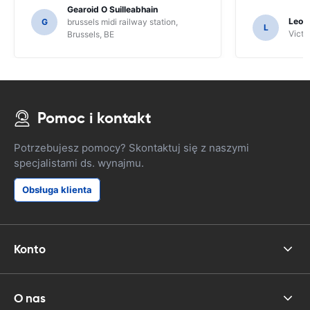
mieszkańców o wskazówki i tylko
Gearoid O Suilleabhain
dlatego, że mogliśmy nie zorientować
Leon
G
brussels midi railway station,
L
się w funkcjach SAT NAV.
Victor
Brussels, BE
Pomoc i kontakt
Potrzebujesz pomocy? Skontaktuj się z naszymi
specjalistami ds. wynajmu.
Obsługa klienta
Konto
O nas