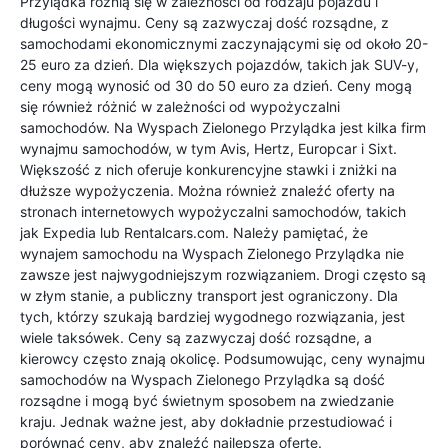
Przylądka różnią się w zależności od rodzaju pojazdu i
długości wynajmu. Ceny są zazwyczaj dość rozsądne, z
samochodami ekonomicznymi zaczynającymi się od około 20-
25 euro za dzień. Dla większych pojazdów, takich jak SUV-y,
ceny mogą wynosić od 30 do 50 euro za dzień. Ceny mogą
się również różnić w zależności od wypożyczalni
samochodów. Na Wyspach Zielonego Przylądka jest kilka firm
wynajmu samochodów, w tym Avis, Hertz, Europcar i Sixt.
Większość z nich oferuje konkurencyjne stawki i zniżki na
dłuższe wypożyczenia. Można również znaleźć oferty na
stronach internetowych wypożyczalni samochodów, takich
jak Expedia lub Rentalcars.com. Należy pamiętać, że
wynajem samochodu na Wyspach Zielonego Przylądka nie
zawsze jest najwygodniejszym rozwiązaniem. Drogi często są
w złym stanie, a publiczny transport jest ograniczony. Dla
tych, którzy szukają bardziej wygodnego rozwiązania, jest
wiele taksówek. Ceny są zazwyczaj dość rozsądne, a
kierowcy często znają okolicę. Podsumowując, ceny wynajmu
samochodów na Wyspach Zielonego Przylądka są dość
rozsądne i mogą być świetnym sposobem na zwiedzanie
kraju. Jednak ważne jest, aby dokładnie przestudiować i
porównać ceny, aby znaleźć najlepszą ofertę.