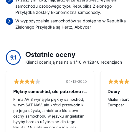
samochodu osobowego typu Republika Zielonego
Przylądka zostały Ekonomiczna samochody.
W wypożyczalnie samochodów są dostępne w Republika
Zielonego Przylądka są
Hertz
Abbycar
.
Ostatnie oceny
9.1
Klienci oceniają nas na 9.1/10 w 12840 recenzjach
04-12-2020
Piękny samochód, ale potrzebna rada
Dobry
Firma AVIS wynajęła piękny samochód,
Miałem bardz
w tym SAT NAV, ale krótki przewodnik
Europcar
po jego użyciu, a niektóre kluczowe
cechy samochodu w języku angielskim
byłyby bardzo użyteczne dla tego
klienta. Musieliśmy poprosić wielu