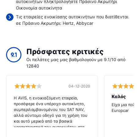
αυτοκινήτων πληκτρολογήστε Πράσινο Ακρωτήρι
Οικονομία αυτοκίνητα
Τις εταιρείες ενοικίασης αυτοκινήτων που διατίθενται
σε Πράσινο Ακρωτήρι:
Hertz
Abbycar
Πρόσφατες κριτικές
9.1
Οι πελάτες μας μας βαθμολογούν με 9.1/10 από
12840
04-12-2020
Καλός
Η AVIS, η ενοικιαζόμενη εταιρεία,
προσέφερε ένα υπέροχο αυτοκίνητο,
Είχα μια πολ
συμπεριλαμβανομένου του SAT NAV,
Europcar
αλλά σύντομο οδηγό για τη χρήση του
και αυτό μερικά από τα βασικά
χαρακτηριστικά του αυτοκινήτου στα
αγγλικά θα ήταν πολύ χρήσιμο για