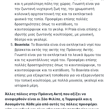
και η μεγαλύτερη πόλη της χώρας. Γνωστή είναι για
την ζωντανή νυχτερινή ζωή της, την χρωματιστή
κολονική αρχιτεκτονική της και τα εκπληκτικά
φυσικά της τοπία. Προσφέρει επίσης πολλές
δραστηριότητες όπως το κατάδυση, το
καιντσούρφινγκ και το γκολφ. Η Praia είναι επίσης ο
ιδρυτής μιας ζωντανής κουλτούρας, με μουσική,
θέατρο και γκαλερί.
Boavista:
Το Boavista είναι ένα εκπληκτικό νησί που
βρίσκεται εκτός της ακτής της Πράσινης Ακτής.
Γνωστό είναι για τα εκπληκτικά τα λευκά άμμου του
και τις κρυστάλλινες νερά του. Προσφέρει επίσης
πολλές δραστηριότητες όπως το καιντσούρφινγκ, το
καιντσούρφινγκ και το κατάδυση. Το Boavista είναι
επίσης μια εξαιρετική τοποθεσία για να εξερευνήσετε
την τοπική κουλτούρα, με πολλά μουσεία, γκαλερί και
ιστορικά μέρη.
Άλλες πόλεις στην Πράσινη Ακτή που αξίζει να
αναφερθούν είναι οι Σάο Φιλίπε, η Ταρραφάλ και η
Ασσομάντα. Κάθε μία από αυτές τις πόλεις προσφέρει