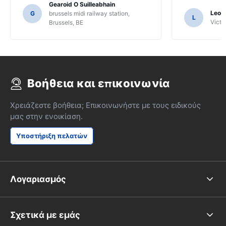
αυτόν τον πελάτη. Έπρεπε να
Gearoid O Suilleabhain
ζητήσουμε από πολλούς ντόπιους για
Leon
G
brussels midi railway station,
L
καθοδήγηση και μόνο για αυτό ίσως να
Victor
Brussels, BE
μην έχουμε καταλάβει τις λειτουργίες
του SAT NAV.
Βοήθεια και επικοινωνία
Χρειάζεστε βοήθεια; Επικοινωνήστε με τους ειδικούς
μας στην ενοικίαση.
Υποστήριξη πελατών
Λογαριασμός
Σχετικά με εμάς