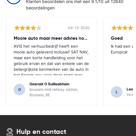
Klanten beoordelen ons met een 9.1/10 uit 12840
beoordelingen
04-12-2020
Mooie auto maar meer advies nodig
Goed
AVIS het verhuurbedrijf heeft een
Ik had een z
mooie auto geleverd inclusief SAT NAV,
Europcar
maar een korte handleiding voor het
gebruik ervan en dat van enkele van de
belangrijkste kenmerken van de auto in
het Engels zou voor deze klant zeer
nuttig zijn geweest. We moesten een
Gearoid O Suilleabhain
aantal locals voor begeleiding vragen
Leon
G
brussels midi railway station,
L
en alleen daarvoor hebben we de
Victor
Brussels, BE
functies van de SAT NAV misschien niet
uitgevonden.
Hulp en contact