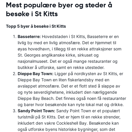
Mest populære byer og steder å
besøke i St Kitts
Topp 5 byer å besøke i St Kitts
Basseterre:
Hovedstaden i St Kitts, Basseterre er en
livlig by med en livlig atmosfære. Det er hjemmet til
øyas hovedhavn, i tillegg til en rekke attraksjoner som
St. Georges anglikanske kirke, sirkuset og
nasjonalmuseet. Det er også mange restauranter og
butikker å utforske, samt en rekke utesteder.
Dieppe Bay Town:
Ligger på nordkysten av St Kitts, er
Dieppe Bay Town en liten fiskerlandsby med en
avslappet atmosfære. Det er et flott sted å slappe av
og nyte severdighetene, inkludert den nærliggende
Dieppe Bay Beach. Det finnes også noen få restauranter
og barer hvor besøkende kan nyte lokal mat og drikke.
Sandy Point Town:
Sandy Point Town er et populært
turistmål på St Kitts. Det er hjem til en rekke strender,
inkludert den vakre Cockleshell Bay. Besøkende kan
også utforske byens historiske bygninger, som det