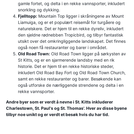
gamle fortet, og delta i en rekke vannsporter, inkludert
snorkling og dykking.
Fjelltopp:
Mountain Top ligger i skråningene av Mount
Liamuiga, og er et populært reisemål for turgåere og
naturelskere. Det er hjem til en rekke dyreliv, inkludert
den sjeldne rødnebben Tropicbird, og tilbyr fantastisk
utsikt over det omkringliggende landskapet. Det finnes
også noen få restauranter og barer i området.
Old Road Town:
Old Road Town ligger på sørkysten av
St Kitts, og er en sjarmerende landsby med en rik
historie. Det er hjem til en rekke historiske steder,
inkludert Old Road Bay Fort og Old Road Town Church,
samt en rekke restauranter og barer. Besøkende kan
også utforske de nærliggende strendene og delta i en
rekke vannsporter.
Andre byer som er verdt å nevne i St. Kitts inkluderer
Charlestown, St. Paul's og St. Thomas'. Hver av disse byene
tilbyr noe unikt og er verdt et besøk hvis du har tid.