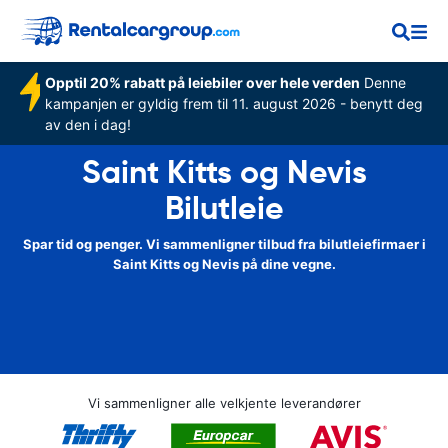
Opptil 20% rabatt på leiebiler over hele verden
Denne
kampanjen er gyldig frem til 11. august 2026 - benytt deg
av den i dag!
Saint Kitts og Nevis
Bilutleie
Spar tid og penger. Vi sammenligner tilbud fra bilutleiefirmaer i
Saint Kitts og Nevis på dine vegne.
Vi sammenligner alle velkjente leverandører