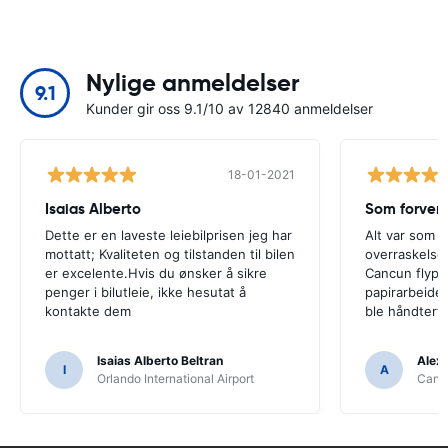
Nylige anmeldelser
9.1
Kunder gir oss 9.1/10 av 12840 anmeldelser
18-01-2021
Isaias Alberto
Som forven
Dette er en laveste leiebilprisen jeg har
Alt var som f
mottatt; Kvaliteten og tilstanden til bilen
overraskelser
er excelente.Hvis du ønsker å sikre
Cancun flypla
penger i bilutleie, ikke hesutat å
papirarbeidet
kontakte dem
ble håndtert 
Isaias Alberto Beltran
Alex
I
A
Orlando International Airport
Cancu