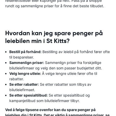
reisenettsteder eller kuponger på nett. Pass på å shoppe
rundt og sammenligne priser for å finne det beste tilbudet.
Hvordan kan jeg spare penger på
leiebilen min i St Kitts?
Bestill på forhånd:
Bestilling av leiebil på forhånd fører ofte
til besparelser.
Sammenlign priser:
Sammenlign priser fra forskjellige
bilutleiefirmaer og velg den som passer budsjettet ditt.
Velg lengre utleie:
Å velge lengre utleie fører ofte til
rabatter.
Se etter rabatter:
Se etter rabatter som tilbys av
bilutleiefirmaet.
Se etter spesialtilbud:
Se etter spesialtilbud og
kampanjetilbud som bilutleiefirmaer tilbyr.
Ved å følge tipsene ovenfor kan du spare penger på
leiebilen din i St Kitts. Det er viktig å sammenligne priser, se