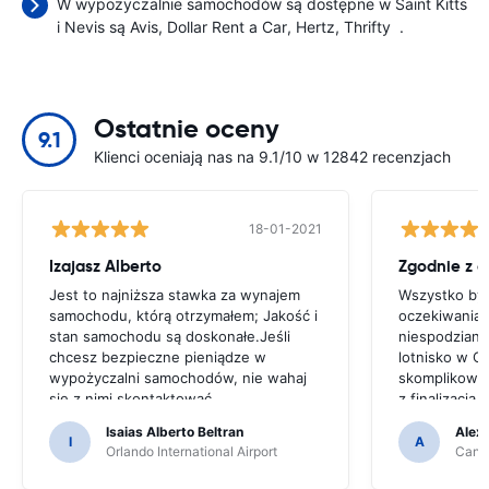
W wypożyczalnie samochodów są dostępne w Saint Kitts
i Nevis są
Avis
Dollar Rent a Car
Hertz
Thrifty
.
Ostatnie oceny
9.1
Klienci oceniają nas na 9.1/10 w 12842 recenzjach
18-01-2021
Izajasz Alberto
Zgodnie z 
Jest to najniższa stawka za wynajem
Wszystko był
samochodu, którą otrzymałem; Jakość i
oczekiwaniam
stan samochodu są doskonałe.Jeśli
niespodziane
chcesz bezpieczne pieniądze w
lotnisko w C
wypożyczalni samochodów, nie wahaj
skomplikowa
się z nimi skontaktować
z finalizacj
w nieprofesj
Isaias Alberto Beltran
Alex
I
A
Orlando International Airport
Cancu