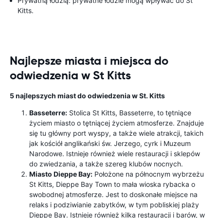
Prywatną łodzią: prywatne łodzie mogą wpływać do St
Kitts.
Najlepsze miasta i miejsca do
odwiedzenia w St Kitts
5 najlepszych miast do odwiedzenia w St. Kitts
Basseterre:
Stolica St Kitts, Basseterre, to tętniące
życiem miasto o tętniącej życiem atmosferze. Znajduje
się tu główny port wyspy, a także wiele atrakcji, takich
jak kościół anglikański św. Jerzego, cyrk i Muzeum
Narodowe. Istnieje również wiele restauracji i sklepów
do zwiedzania, a także szereg klubów nocnych.
Miasto Dieppe Bay:
Położone na północnym wybrzeżu
St Kitts, Dieppe Bay Town to mała wioska rybacka o
swobodnej atmosferze. Jest to doskonałe miejsce na
relaks i podziwianie zabytków, w tym pobliskiej plaży
Dieppe Bay. Istnieje również kilka restauracji i barów, w