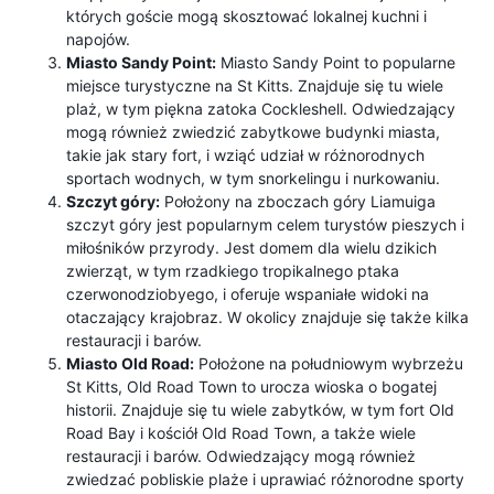
których goście mogą skosztować lokalnej kuchni i
napojów.
Miasto Sandy Point:
Miasto Sandy Point to popularne
miejsce turystyczne na St Kitts. Znajduje się tu wiele
plaż, w tym piękna zatoka Cockleshell. Odwiedzający
mogą również zwiedzić zabytkowe budynki miasta,
takie jak stary fort, i wziąć udział w różnorodnych
sportach wodnych, w tym snorkelingu i nurkowaniu.
Szczyt góry:
Położony na zboczach góry Liamuiga
szczyt góry jest popularnym celem turystów pieszych i
miłośników przyrody. Jest domem dla wielu dzikich
zwierząt, w tym rzadkiego tropikalnego ptaka
czerwonodziobyego, i oferuje wspaniałe widoki na
otaczający krajobraz. W okolicy znajduje się także kilka
restauracji i barów.
Miasto Old Road:
Położone na południowym wybrzeżu
St Kitts, Old Road Town to urocza wioska o bogatej
historii. Znajduje się tu wiele zabytków, w tym fort Old
Road Bay i kościół Old Road Town, a także wiele
restauracji i barów. Odwiedzający mogą również
zwiedzać pobliskie plaże i uprawiać różnorodne sporty