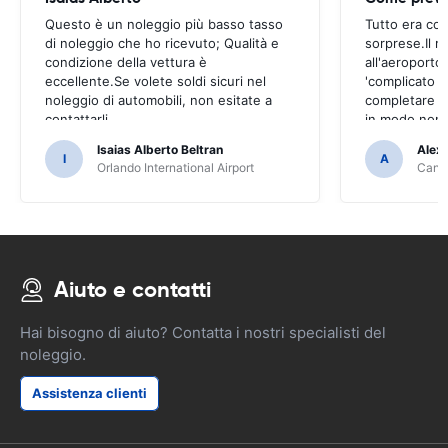
Questo è un noleggio più basso tasso
Tutto era co
di noleggio che ho ricevuto; Qualità e
sorprese.Il ri
condizione della vettura è
all'aeroporto
eccellente.Se volete soldi sicuri nel
'complicato 
noleggio di automobili, non esitate a
completare il
contattarli
in modo non 
Isaias Alberto Beltran
Alex
I
A
Orlando International Airport
Cancu
Aiuto e contatti
Hai bisogno di aiuto? Contatta i nostri specialisti del
noleggio.
Assistenza clienti