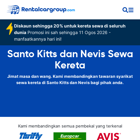
Diskaun sehingga 20% untuk kereta sewa di seluruh
dunia
Promosi ini sah sehingga 11 Ogos 2026 -
manfaatkannya hari ini!
Santo Kitts dan Nevis Sewa
Kereta
Jimat masa dan wang. Kami membandingkan tawaran syarikat
sewa kereta di Santo Kitts dan Nevis bagi pihak anda.
Kami membandingkan semua pembekal yang terkenal