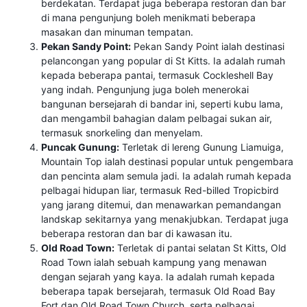
berdekatan. Terdapat juga beberapa restoran dan bar
di mana pengunjung boleh menikmati beberapa
masakan dan minuman tempatan.
Pekan Sandy Point:
Pekan Sandy Point ialah destinasi
pelancongan yang popular di St Kitts. Ia adalah rumah
kepada beberapa pantai, termasuk Cockleshell Bay
yang indah. Pengunjung juga boleh menerokai
bangunan bersejarah di bandar ini, seperti kubu lama,
dan mengambil bahagian dalam pelbagai sukan air,
termasuk snorkeling dan menyelam.
Puncak Gunung:
Terletak di lereng Gunung Liamuiga,
Mountain Top ialah destinasi popular untuk pengembara
dan pencinta alam semula jadi. Ia adalah rumah kepada
pelbagai hidupan liar, termasuk Red-billed Tropicbird
yang jarang ditemui, dan menawarkan pemandangan
landskap sekitarnya yang menakjubkan. Terdapat juga
beberapa restoran dan bar di kawasan itu.
Old Road Town:
Terletak di pantai selatan St Kitts, Old
Road Town ialah sebuah kampung yang menawan
dengan sejarah yang kaya. Ia adalah rumah kepada
beberapa tapak bersejarah, termasuk Old Road Bay
Fort dan Old Road Town Church, serta pelbagai