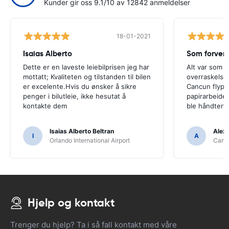
Kunder gir oss 9.1/10 av 12842 anmeldelser
18-01-2021
Isaias Alberto
Som forven
Dette er en laveste leiebilprisen jeg har
Alt var som f
mottatt; Kvaliteten og tilstanden til bilen
overraskelser
er excelente.Hvis du ønsker å sikre
Cancun flypla
penger i bilutleie, ikke hesutat å
papirarbeidet
kontakte dem
ble håndtert 
Isaias Alberto Beltran
Alex
I
A
Orlando International Airport
Cancu
Hjelp og kontakt
Trenger du hjelp? Ta i så fall kontakt med våre