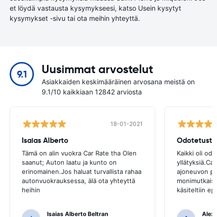
et löydä vastausta kysymykseesi, katso Usein kysytyt
kysymykset -sivu tai ota meihin yhteyttä.
Uusimmat arvostelut
9.1
Asiakkaiden keskimääräinen arvosana meistä on
9.1/10 kaikkiaan 12842 arviosta
18-01-2021
Isaias Alberto
Odotetusti
Tämä on alin vuokra Car Rate tha Olen
Kaikki oli odo
saanut; Auton laatu ja kunto on
yllätyksiä.Ca
erinomainen.Jos haluat turvallista rahaa
ajoneuvon pa
autonvuokrauksessa, älä ota yhteyttä
monimutkaista
heihin
käsiteltiin ep
Isaias Alberto Beltran
Alex