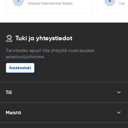
I
A
Orlando International Airport
Cancu
Tuki ja yhteystiedot
Tarvitsetko apua? Ota yhteyttä vuokrausalan
asiantuntijoihimme.
Asiakastuki
Tili
Meistä