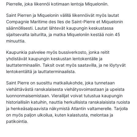
Pierrelle, joka liikennöi kotimaan lentoja Miqueloniin.
Saint Pierren ja Miquelonin välillä liikennöivät myös lautat
Compagnie Maritime des Iles de Saint-Pierre et Miquelonin
säännöllisesti. Lautat lähtevät kaupungin keskustassa
sijaitsevalta laiturilta, ja matka Miqueloniin kestää noin 45
minuuttia.
Kaupunkia palvelee myös bussiverkosto, jonka reitit
yhdistävät kaupungin keskustan lentokentälle ja
lauttaterminaaliin. Taksit ovat myös saatavilla, ja ne löytyvät
lentokentältä ja lauttaterminaalista.
Saint Pierre on suosittu matkailukohde, joka tunnetaan
viehättävästä ranskalaisesta viehätysvoimastaan ​​ja upeista
luonnonmaisemistaan. Vierailijat voivat tutustua kaupungin
historiallisiin katuihin, nauttia herkullisista ranskalaisista ruoista
ja henkeäsalpaavista näkymistä Atlantin valtamerelle. Tarjolla
on myös paljon ulkoilua, kuten kalastusta, melontaa ja
patikointia.