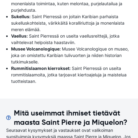
monenlaista toimintaa, kuten melontaa, purjelautailua ja
purjehdusta.
Sukellus:
Saint Pierressä on joitain Karibian parhaista
sukelluskohteista, värikkäitä koralliriuttoja ja monenlaista
meren elämää.
Vaellus:
Saint Pierressä on useita vaellusreittejä, jotka
vaihtelevat helpoista haastaviin.
Musee Volcanologique:
Musee Volcanologique on museo,
joka on omistettu Karibian tulivuorten ja niiden historian
tutkimukselle.
Rummitislaamon kierrokset:
Saint Pierressä on useita
rommitislaamoita, jotka tarjoavat kiertoajeluja ja maistelua
tuotteistaan.
Mitä useimmat ihmiset tietävät
maasta Saint Pierre ja Miquelon?
Seuraavat kysymykset ja vastaukset ovat valikoiman
suosituimpia kysymyksiä maassa Saint Pierre ja Miquelon. Jos