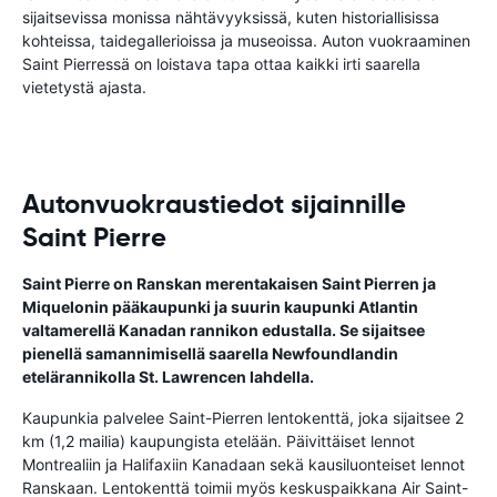
sijaitsevissa monissa nähtävyyksissä, kuten historiallisissa
kohteissa, taidegallerioissa ja museoissa. Auton vuokraaminen
Saint Pierressä on loistava tapa ottaa kaikki irti saarella
vietetystä ajasta.
Autonvuokraustiedot sijainnille
Saint Pierre
Saint Pierre on Ranskan merentakaisen Saint Pierren ja
Miquelonin pääkaupunki ja suurin kaupunki Atlantin
valtamerellä Kanadan rannikon edustalla. Se sijaitsee
pienellä samannimisellä saarella Newfoundlandin
etelärannikolla St. Lawrencen lahdella.
Kaupunkia palvelee Saint-Pierren lentokenttä, joka sijaitsee 2
km (1,2 mailia) kaupungista etelään. Päivittäiset lennot
Montrealiin ja Halifaxiin Kanadaan sekä kausiluonteiset lennot
Ranskaan. Lentokenttä toimii myös keskuspaikkana Air Saint-