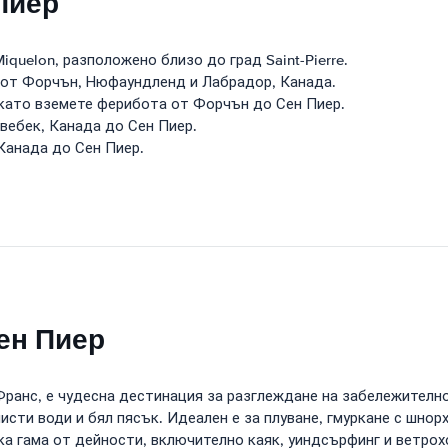
Пиер
iquelon, разположено близо до град Saint-Pierre.
 от Форчън, Нюфаундленд и Лабрадор, Канада.
като вземете ферибота от Форчън до Сен Пиер.
вебек, Канада до Сен Пиер.
Канада до Сен Пиер.
ен Пиер
анс, е чудесна дестинация за разглеждане на забележителнос
исти води и бял пясък. Идеален е за плуване, гмуркане с шнорх
ка гама от дейности, включително каяк, уиндсърфинг и ветрох