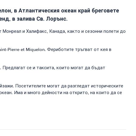
лон, в Атлантическия океан край бреговете
д, в залива Св. Лорънс.
от Монреал и Халифакс, Канада, както и сезонни полети до
nt-Pierre et Miquelon. Фериботите тръгват от кея в
 Предлагат се и таксита, които могат да бъдат
ейзажи. Посетителите могат да разгледат историческите
океан. Има и много дейности на открито, на които да се