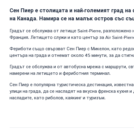
Сен Пиер е столицата и най-големият град на
на Канада. Намира се на малък остров със с
Градът се обслужва от летище Saint-Pierre, разположено 
Франция. Летището служи и като център за Air Saint-Pier
Фериботи също свързват Сен Пиер с Микелон, като редовнит
центъра на града и отнемат около 45 минути, за да стиг
Градът се обслужва и от автобусна мрежа с маршрути, с
намерени на летището и фериботния терминал.
Сен Пиер е популярна туристическа дестинация, известн
улици на града, да се насладят на вкусна френска кухня 
насладите, като риболов, каякинг и туризъм.