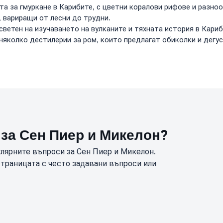
та за гмуркане в Карибите, с цветни коралови рифове и разно
 вариращи от лесни до трудни.
светен на изучаването на вулканите и тяхната история в Кариб
а няколко дестилерии за ром, които предлагат обиколки и дегу
 за Сен Пиер и Микелон?
улярните въпроси за Сен Пиер и Микелон.
страницата с често задавани въпроси или