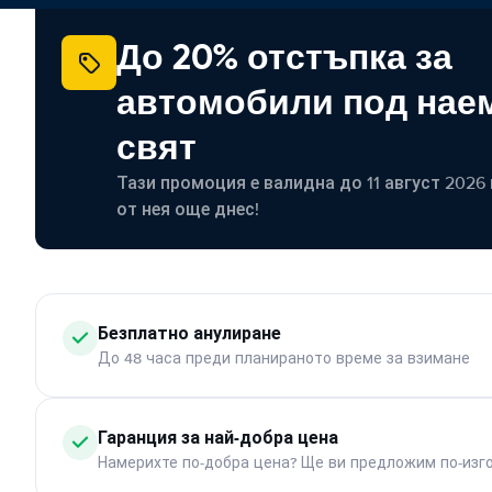
До 20% отстъпка за
автомобили под наем
свят
Тази промоция е валидна до 11 август 2026 г
от нея още днес!
Безплатно анулиране
До 48 часа преди планираното време за взимане
Гаранция за най-добра цена
Намерихте по-добра цена? Ще ви предложим по-изг