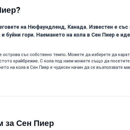
Пиер?
реговете на Нюфаундленд, Канада. Известен е със
и буйни гори. Наемането на кола в Сен Пиер е ид
те острова със собствено темпо. Можете да изберете да кара
стото крайбрежие. С кола под наем можете също да посетите
нето на кола в Сен Пиер е чудесен начин да се възползвате ма
м за Сен Пиер