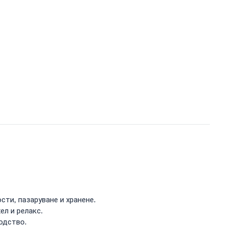
ти, пазаруване и хранене.
ел и релакс.
одство.