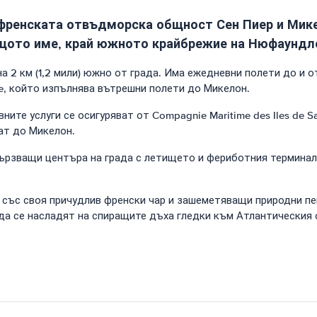
 френската отвъдморска общност Сен Пиер и Мике
ъщото име, край южното крайбрежие на Нюфаундлен
на 2 км (1,2 мили) южно от града. Има ежедневни полети до и 
re, който изпълнява вътрешни полети до Микелон.
е услуги се осигуряват от Compagnie Maritime des Iles de Sai
нат до Микелон.
вързващи центъра на града с летището и фериботния терминал.
а със своя причудлив френски чар и зашеметяващи природни п
и да се насладят на спиращите дъха гледки към Атлантическия 