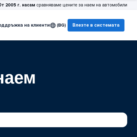
От 2005 г. насам
сравняваме цените за наем на автомобили
оддръжка на клиенти
(BG)
Влезте в системата
наем