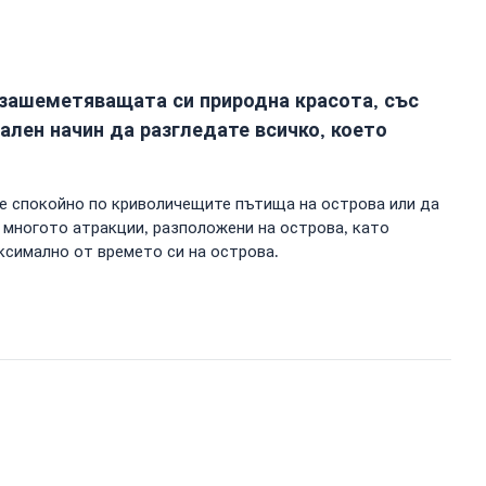
 зашеметяващата си природна красота, със
еален начин да разгледате всичко, което
те спокойно по криволичещите пътища на острова или да
 многото атракции, разположени на острова, като
ксимално от времето си на острова.