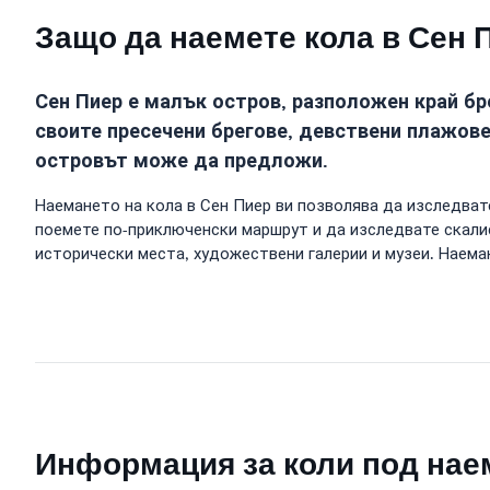
Защо да наемете кола в Сен 
Сен Пиер е малък остров, разположен край б
своите пресечени брегове, девствени плажове 
островът може да предложи.
Наемането на кола в Сен Пиер ви позволява да изследва
поемете по-приключенски маршрут и да изследвате скали
исторически места, художествени галерии и музеи. Наема
Информация за коли под нае