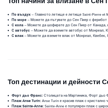
Топ начини за влизане в Сен 
По въздух
– Главното летище е летище Saint-Pierre et M
По море
– Можете да пътувате до Сен Пиер с ферибот
С кола
– Можете да шофирате до Сен Пиер от Канада, 
С автобус
– Можете да вземете автобус от Монреал, К
С влак
– Можете да вземете влак от Монреал, Квебек, 
Топ дестинации и дейности С
Форт дьо Франс:
Столицата на Мартиника, Форт дьо Фр
Плаж Anse Turin:
Anse Turin е красив плаж с кристално ч
Плаж Sainte-Anne:
Sainte-Anne е популярен плаж с широ