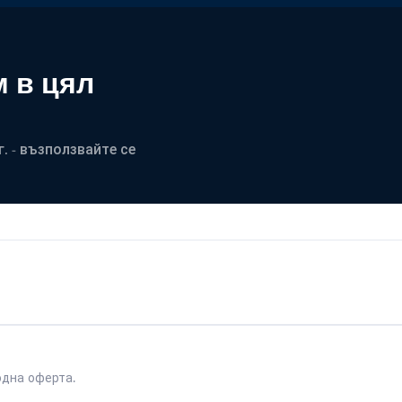
 в цял
. - възползвайте се
одна оферта.