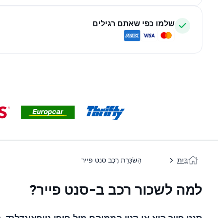
שלמו כפי שאתם רגילים
בַּיִת
הַשׂכָּרַת רֶכֶב סנט פייר
למה לשכור רכב ב-סנט פייר?