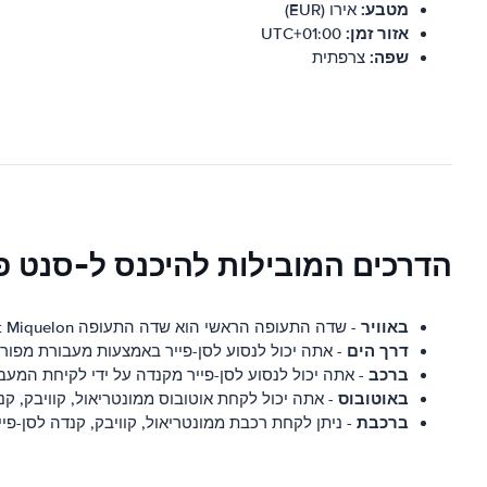
מטבע:
אירו (EUR)
אזור זמן:
UTC+01:00
שפה:
צרפתית
הדרכים המובילות להיכנס ל-סנט פי
באוויר
- שדה התעופה הראשי הוא שדה התעופה Saint-Pierre et Miquelon הממוקם ליד העיירה Saint-Pierre.
דרך הים
- אתה יכול לנסוע לסן-פייר באמצעות מעבורת מפורצ'ן
ברכב
- אתה יכול לנסוע לסן-פייר מקנדה על ידי לקיחת המעבורת מ-Fortune ל-ierre
באוטובוס
- אתה יכול לקחת אוטובוס ממונטריאול, קוויבק, קנד
ברכבת
- ניתן לקחת רכבת ממונטריאול, קוויבק, קנדה לסן-פיי