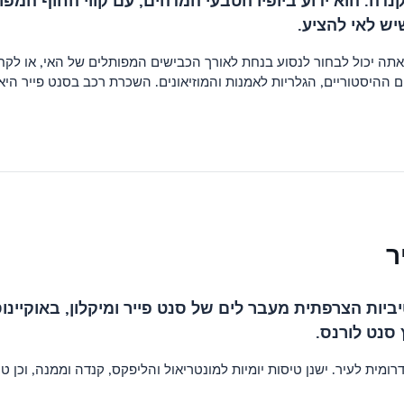
 קנדה. הוא ידוע ביופיו הטבעי המדהים, עם קווי החוף המ
יש לאי להציע.
ה יכול לבחור לנסוע בנחת לאורך הכבישים המפותלים של האי, או לקח
 ההיסטוריים, הגלריות לאמנות והמוזיאונים. השכרת רכב בסנט פייר היא
ר
יות הצרפתית מעבר לים של סנט פייר ומיקלון, באוקיינוס 
 סנט לורנס.
ת על ידי נמל התעופה סן-פייר, הממוקם 2 ק"מ (1.2 מייל) דרומית לעיר. ישנן טיסות יומיות למונטריאול