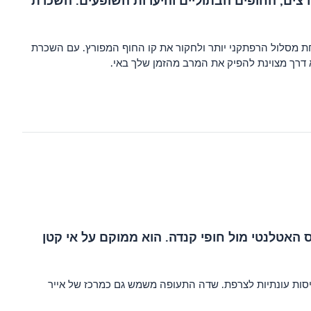
פורצים, החופים הבתוליים והיערות השופעים. השכרת
ת מסלול הרפתקני יותר ולחקור את קו החוף המפורץ. עם השכרת
 דרך מצוינת להפיק את המרב מהזמן שלך באי.
​​האטלנטי מול חופי קנדה. הוא ממוקם על אי קטן
 והליפקס, קנדה וממנה, וכן טיסות עונתיות לצרפת. שדה התעופה משמש גם כמרכז של אייר