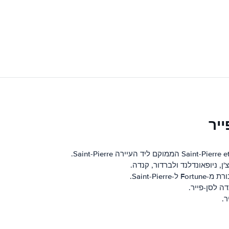
יר
, ניופאונדלנד ולברדור, קנדה.
Saint-P.
ה לסן-פייר.
ר.