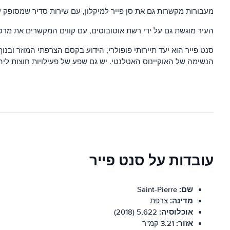
מעבורות מקשרות גם את סן פייר למיקלון, עם שירות סדיר שמסופק על ידי Compagnie Maritime des Iles de Saint-Pierre et Miquelon. מעבורות יוצאות מהרציף במרכז העיר ולוקח כ-45 דקות
העיר מוגשת גם על ידי רשת אוטובוסים, עם קווים המקשרים את מרכז
סנט פייר הוא יעד תיירותי פופולרי, הידוע בקסם הצרפתי המוזר וב
הנשימה של האוקיינוס ​​האטלנטי. יש גם שפע של פעילויות חוצות ליהנו
עובדות על סנט פייר
שם:
Saint-Pierre
מדינה:
צרפת
אוכלוסיה:
5,622 (2018)
אזור:
3.21 קמ"ר