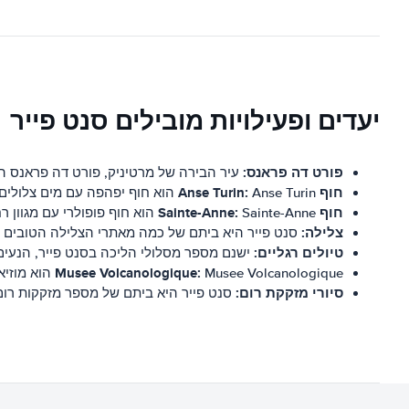
יעדים ופעילויות מובילים סנט פייר
פורט דה פראנס:
עיר הבירה של מרטיניק, פורט דה פראנס היא
חוף Anse Turin:
Anse Turin הוא חוף יפהפה עם מים צלולים וחול לבן. זה מושלם לשחייה, שנורקלינג ומנוחה.
חוף Sainte-Anne:
Sainte-Anne הוא חוף פופולרי עם מגוון רחב של פעילויות, כולל קיאקים, גלישת רוח ושייט.
צלילה:
סנט פייר היא ביתם של כמה מאתרי הצלילה הטובים ביות
טיולים רגליים:
ישנם מספר מסלולי הליכה בסנט פייר, הנעים 
Musee Volcanologique:
Musee Volcanologique הוא מוזיאון המוקדש לחקר הרי געש וההיסטוריה שלהם באיים הקריביים.
סיורי מזקקת רום:
סנט פייר היא ביתם של מספר מזקקות רום,