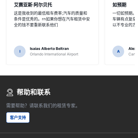
艾赛亚斯·阿尔贝托
如预期
这是我收到的最低租车费率;汽车的质量和
一切如预期。没
条件是优秀的。rn如果你想在汽车租赁中安
车辆有点复杂
全的钱不要重新联系他们
以不专业的方
Isaias Alberto Beltran
Alex
I
A
Orlando International Airport
Cancu
帮助和联系
需要帮助？请联系我们的租赁专家。
客户支持