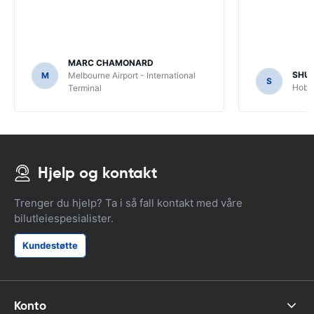
MARC CHAMONARD
SHU
M
Melbourne Airport - International
S
Hobar
Terminal
Hjelp og kontakt
Trenger du hjelp? Ta i så fall kontakt med våre
bilutleiespesialister.
Kundestøtte
Konto