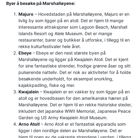
Byer å besøke på Marshalløyene:
Majuro
– Hovedstaden på Marshalløyene, Majuro er en
livlig by som ligger på en atoll. Det er hjem til mange
interessante attraksjoner som Lagoon Beach, Marshall
Islands Resort og Alele Museum. Det er mange
restauranter, barer og butikker å utforske, i tillegg til en
rekke kulturfestivaler hele året.
Ebeye
– Ebeye er den nest største byen på
Marshalløyene og ligger på Kwajalein Atoll. Det er kjent
for sine fantastiske strender, frodige grønne åser og sitt
pulserende natteliv. Det er nok av aktiviteter for å holde
besøkende underholdt, for eksempel snorkling,
kajakkpadling, fiske og mer.
Kwajalein
– Kwajalein er en vakker by som ligger på en
atoll og er hovedbasen for den amerikanske hæren på
Marshalløyene. Det er hjem til en rekke historiske steder,
inkludert det japanske WWII Memorial, Japanese Peace
Garden og US Army Kwajalein Atoll Museum.
Arno Atoll
– Arno Atoll er et fantastisk øyparadis som
ligger i den nordlige delen av Marshalløyene. Det er
hjem til noen av de vakreste strendene i verden, i tillegg