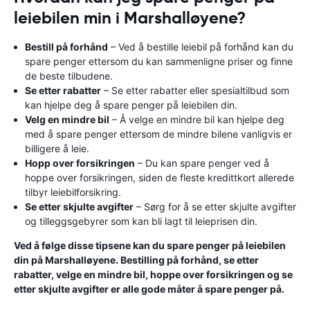
leiebilen min i Marshalløyene?
Bestill på forhånd
– Ved å bestille leiebil på forhånd kan du
spare penger ettersom du kan sammenligne priser og finne
de beste tilbudene.
Se etter rabatter
– Se etter rabatter eller spesialtilbud som
kan hjelpe deg å spare penger på leiebilen din.
Velg en mindre bil
– Å velge en mindre bil kan hjelpe deg
med å spare penger ettersom de mindre bilene vanligvis er
billigere å leie.
Hopp over forsikringen
– Du kan spare penger ved å
hoppe over forsikringen, siden de fleste kredittkort allerede
tilbyr leiebilforsikring.
Se etter skjulte avgifter
– Sørg for å se etter skjulte avgifter
og tilleggsgebyrer som kan bli lagt til leieprisen din.
Ved å følge disse tipsene kan du spare penger på leiebilen
din på Marshalløyene. Bestilling på forhånd, se etter
rabatter, velge en mindre bil, hoppe over forsikringen og se
etter skjulte avgifter er alle gode måter å spare penger på.