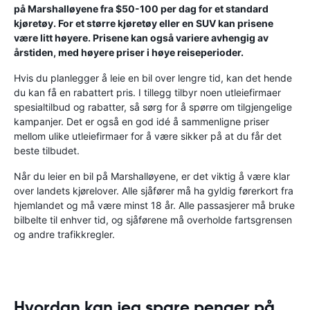
på Marshalløyene fra $50-100 per dag for et standard
kjøretøy. For et større kjøretøy eller en SUV kan prisene
være litt høyere. Prisene kan også variere avhengig av
årstiden, med høyere priser i høye reiseperioder.
Hvis du planlegger å leie en bil over lengre tid, kan det hende
du kan få en rabattert pris. I tillegg tilbyr noen utleiefirmaer
spesialtilbud og rabatter, så sørg for å spørre om tilgjengelige
kampanjer. Det er også en god idé å sammenligne priser
mellom ulike utleiefirmaer for å være sikker på at du får det
beste tilbudet.
Når du leier en bil på Marshalløyene, er det viktig å være klar
over landets kjørelover. Alle sjåfører må ha gyldig førerkort fra
hjemlandet og må være minst 18 år. Alle passasjerer må bruke
bilbelte til enhver tid, og sjåførene må overholde fartsgrensen
og andre trafikkregler.
Hvordan kan jeg spare penger på