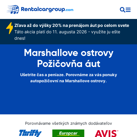
Zľava až do výšky 20% na prenájom áut po celom svete
Táto akcia platí do 11. augusta 2026 - využite ju ešte
dnes!
Marshallove ostrovy
Požičovňa áut
Ušetrite čas a peniaze. Porovnáme za vás ponuky
autopožičovní na Marshallove ostrovy.
Porovnávame všetkých známych dodávateľov