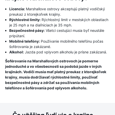
Licencia:
Marshallove ostrovy akceptujú platný vodičský
preukaz z ktorejkoľvek krajiny.
Rýchlostné limity:
Rýchlostný limit v mestských oblastiach
je 25 mph a na diaľniciach je 35 mph.
Bezpečnostné pásy:
Všetci cestujúci musia byť neustále
pripútaní.
Mobilné telefóny:
Používanie mobilného telefónu počas
šoférovania je zakázané.
Alkohol:
Jazda pod vplyvom alkoholu je prísne zakázaná.
Šoférovanie na Marshallových ostrovoch je pomerne
jednoduché a vo všeobecnosti sa podobá jazde v iných
krajinách. Vodiči musia mať platný preukaz z ktorejkoľvek
krajiny, musia dodržiavať rýchlostné limity, používať
bezpečnostné pásy a zdržať sa používania mobilných
telefónov a šoférovania pod vplyvom alkoholu.