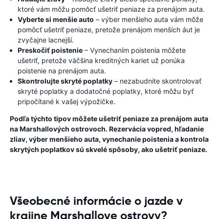
ktoré vám môžu pomôcť ušetriť peniaze za prenájom auta.
Vyberte si menšie auto
– výber menšieho auta vám môže
pomôcť ušetriť peniaze, pretože prenájom menších áut je
zvyčajne lacnejší.
Preskočiť poistenie
– Vynechaním poistenia môžete
ušetriť, pretože väčšina kreditných kariet už ponúka
poistenie na prenájom auta.
Skontrolujte skryté poplatky
– nezabudnite skontrolovať
skryté poplatky a dodatočné poplatky, ktoré môžu byť
pripočítané k vašej výpožičke.
Podľa týchto tipov môžete ušetriť peniaze za prenájom auta
na Marshallových ostrovoch. Rezervácia vopred, hľadanie
zliav, výber menšieho auta, vynechanie poistenia a kontrola
skrytých poplatkov sú skvelé spôsoby, ako ušetriť peniaze.
Všeobecné informácie o jazde v
krajine Marshallove ostrovy?