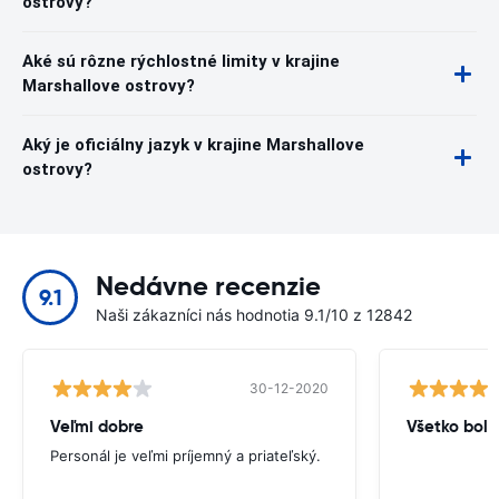
ostrovy?
Aké sú rôzne rýchlostné limity v krajine
Marshallove ostrovy?
Aký je oficiálny jazyk v krajine Marshallove
ostrovy?
Nedávne recenzie
9.1
Naši zákazníci nás hodnotia 9.1/10 z 12842
30-12-2020
Veľmi dobre
Všetko bolo
Personál je veľmi príjemný a priateľský.