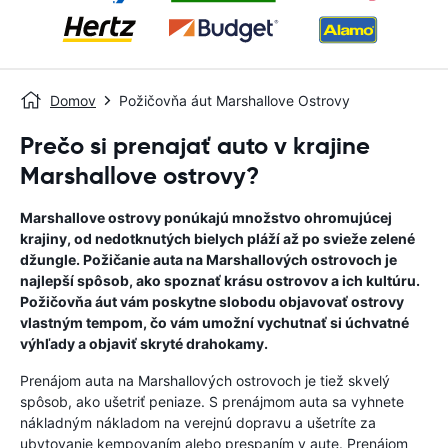
Domov
Požičovňa áut Marshallove Ostrovy
Prečo si prenajať auto v krajine
Marshallove ostrovy?
Marshallove ostrovy ponúkajú množstvo ohromujúcej
krajiny, od nedotknutých bielych pláží až po svieže zelené
džungle. Požičanie auta na Marshallových ostrovoch je
najlepší spôsob, ako spoznať krásu ostrovov a ich kultúru.
Požičovňa áut vám poskytne slobodu objavovať ostrovy
vlastným tempom, čo vám umožní vychutnať si úchvatné
výhľady a objaviť skryté drahokamy.
Prenájom auta na Marshallových ostrovoch je tiež skvelý
spôsob, ako ušetriť peniaze. S prenájmom auta sa vyhnete
nákladným nákladom na verejnú dopravu a ušetríte za
ubytovanie kempovaním alebo prespaním v aute. Prenájom