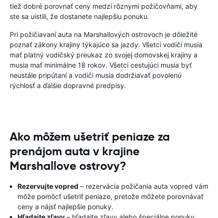
tiež dobré porovnať ceny medzi rôznymi požičovňami, aby
ste sa uistili, že dostanete najlepšiu ponuku.
Pri požičiavaní auta na Marshallových ostrovoch je dôležité
poznať zákony krajiny týkajúce sa jazdy. Všetci vodiči musia
mať platný vodičský preukaz zo svojej domovskej krajiny a
musia mať minimálne 18 rokov. Všetci cestujúci musia byť
neustále pripútaní a vodiči musia dodržiavať povolenú
rýchlosť a ďalšie dopravné predpisy.
Ako môžem ušetriť peniaze za
prenájom auta v krajine
Marshallove ostrovy?
Rezervujte vopred
– rezervácia požičania auta vopred vám
môže pomôcť ušetriť peniaze, pretože môžete porovnávať
ceny a nájsť najlepšie ponuky.
Hľadajte zľavy
– hľadajte zľavy alebo špeciálne ponuky,