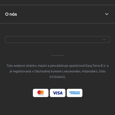
O nás
Túto webovú stránku vlastní a prevádzkuje spoločnosť EasyTerra B.V. a
je registrovaná v Obchodnej komore Leeuwarden, Holandsko, číslo
01104443.