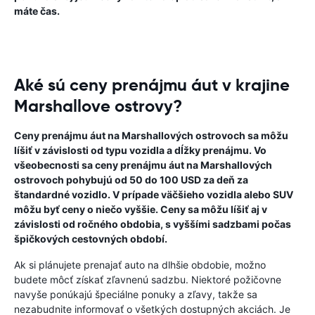
máte čas.
Aké sú ceny prenájmu áut v krajine
Marshallove ostrovy?
Ceny prenájmu áut na Marshallových ostrovoch sa môžu
líšiť v závislosti od typu vozidla a dĺžky prenájmu. Vo
všeobecnosti sa ceny prenájmu áut na Marshallových
ostrovoch pohybujú od 50 do 100 USD za deň za
štandardné vozidlo. V prípade väčšieho vozidla alebo SUV
môžu byť ceny o niečo vyššie. Ceny sa môžu líšiť aj v
závislosti od ročného obdobia, s vyššími sadzbami počas
špičkových cestovných období.
Ak si plánujete prenajať auto na dlhšie obdobie, možno
budete môcť získať zľavnenú sadzbu. Niektoré požičovne
navyše ponúkajú špeciálne ponuky a zľavy, takže sa
nezabudnite informovať o všetkých dostupných akciách. Je