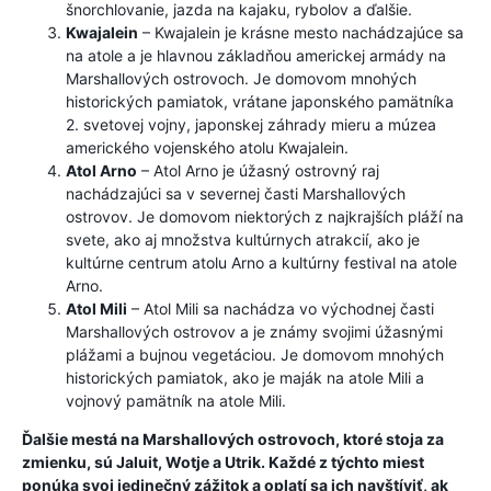
šnorchlovanie, jazda na kajaku, rybolov a ďalšie.
Kwajalein
– Kwajalein je krásne mesto nachádzajúce sa
na atole a je hlavnou základňou americkej armády na
Marshallových ostrovoch. Je domovom mnohých
historických pamiatok, vrátane japonského pamätníka
2. svetovej vojny, japonskej záhrady mieru a múzea
amerického vojenského atolu Kwajalein.
Atol Arno
– Atol Arno je úžasný ostrovný raj
nachádzajúci sa v severnej časti Marshallových
ostrovov. Je domovom niektorých z najkrajších pláží na
svete, ako aj množstva kultúrnych atrakcií, ako je
kultúrne centrum atolu Arno a kultúrny festival na atole
Arno.
Atol Mili
– Atol Mili sa nachádza vo východnej časti
Marshallových ostrovov a je známy svojimi úžasnými
plážami a bujnou vegetáciou. Je domovom mnohých
historických pamiatok, ako je maják na atole Mili a
vojnový pamätník na atole Mili.
Ďalšie mestá na Marshallových ostrovoch, ktoré stoja za
zmienku, sú Jaluit, Wotje a Utrik. Každé z týchto miest
ponúka svoj jedinečný zážitok a oplatí sa ich navštíviť, ak