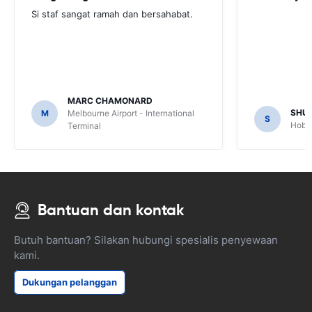
Si staf sangat ramah dan bersahabat.
MARC CHAMONARD
SHU
M
Melbourne Airport - International
S
Hobar
Terminal
Bantuan dan kontak
Butuh bantuan? Silakan hubungi spesialis penyewaan
kami.
Dukungan pelanggan