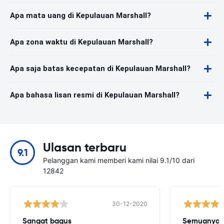
Apa mata uang di Kepulauan Marshall?
Apa zona waktu di Kepulauan Marshall?
Apa saja batas kecepatan di Kepulauan Marshall?
Apa bahasa lisan resmi di Kepulauan Marshall?
Ulasan terbaru
9.1
Pelanggan kami memberi kami nilai 9.1/10 dari
12842
30-12-2020
Sangat bagus
Semuanya b