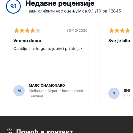
Недавне рецензије
9.1
Наши клијенти нас оцењују са 9.1 /10 од 12845
30-12-2020
Veoma dobro
Sve je bilo 
Osoblje si vrlo gostoljubivi i prijateljski.
MARC CHAMONARD
SHU
M
Melbourne Airport - International
S
Hobar
Terminal
Помоћ и контакт