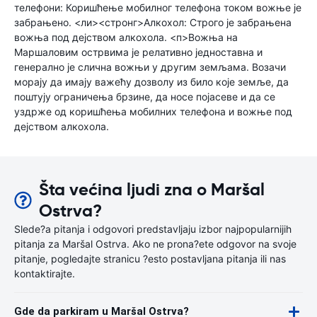
телефони: Коришћење мобилног телефона током вожње је
забрањено. <ли><стронг>Алкохол: Строго је забрањена
вожња под дејством алкохола. <п>Вожња на
Маршаловим острвима је релативно једноставна и
генерално је слична вожњи у другим земљама. Возачи
морају да имају важећу дозволу из било које земље, да
поштују ограничења брзине, да носе појасеве и да се
уздрже од коришћења мобилних телефона и вожње под
дејством алкохола.
Šta većina ljudi zna o Maršal
Ostrva?
Slede?a pitanja i odgovori predstavljaju izbor najpopularnijih
pitanja za Maršal Ostrva. Ako ne prona?ete odgovor na svoje
pitanje, pogledajte stranicu ?esto postavljana pitanja ili nas
kontaktirajte.
Gde da parkiram u Maršal Ostrva?