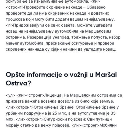
осигурање за изнајмљивање аутомобила. <ли>
<стронг>Проверите скривене накнаде – Обавезно
проверите да ли има скривених накнада и додатних
трошкова који могу бити додати вашем изнајмљивању.
<п>Придржавајући се ових савета, можете уштедети
новац на изнајмљивању аутомобила на Маршаловим
острвима. Резервација унапред, тражење попуста, избор
мањег аутомобила, прескакање осигурања и провера
скривених накнада су сјајни начини да уштедите новац.
Opšte informacije o vožnji u Maršal
Ostrva?
<ул> <ли><стронг>Лиценца: На Маршалским острвима се
прихвата важећа возачка дозвола из било које земље.
<ли><стронг>Ограничења брзине: Ограничење брзине у
урбаним подручјима је 25 мпх, а на аутопутевима је 35
мпх. <ли><стронг>Сигурносни појасеви: Сви путници
морају стално да вежу појасеве. <ли><стронг>Мобилни