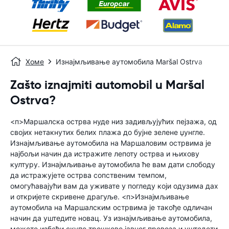
Хоме
Изнајмљивање аутомобила Maršal Ostrva
Zašto iznajmiti automobil u Maršal
Ostrva?
<п>Маршалска острва нуде низ задивљујућих пејзажа, од
својих нетакнутих белих плажа до бујне зелене џунгле.
Изнајмљивање аутомобила на Маршаловим острвима је
најбољи начин да истражите лепоту острва и њихову
културу. Изнајмљивање аутомобила ће вам дати слободу
да истражујете острва сопственим темпом,
омогућавајући вам да уживате у погледу који одузима дах
и откријете скривене драгуље. <п>Изнајмљивање
аутомобила на Маршалским острвима је такође одличан
начин да уштедите новац. Уз изнајмљивање аутомобила,
можете избећи скупе трошкове јавног превоза и уштедети