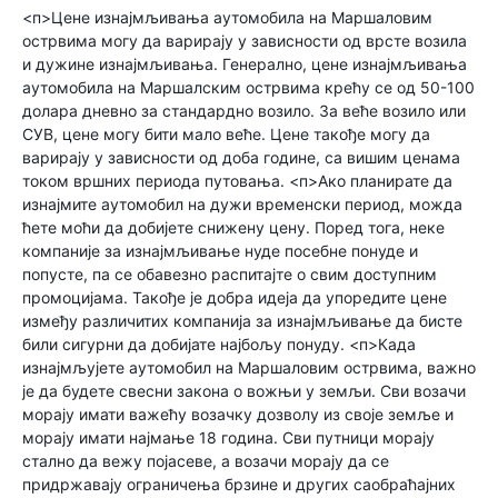
<п>Цене изнајмљивања аутомобила на Маршаловим
острвима могу да варирају у зависности од врсте возила
и дужине изнајмљивања. Генерално, цене изнајмљивања
аутомобила на Маршалским острвима крећу се од 50-100
долара дневно за стандардно возило. За веће возило или
СУВ, цене могу бити мало веће. Цене такође могу да
варирају у зависности од доба године, са вишим ценама
током вршних периода путовања. <п>Ако планирате да
изнајмите аутомобил на дужи временски период, можда
ћете моћи да добијете снижену цену. Поред тога, неке
компаније за изнајмљивање нуде посебне понуде и
попусте, па се обавезно распитајте о свим доступним
промоцијама. Такође је добра идеја да упоредите цене
између различитих компанија за изнајмљивање да бисте
били сигурни да добијате најбољу понуду. <п>Када
изнајмљујете аутомобил на Маршаловим острвима, важно
је да будете свесни закона о вожњи у земљи. Сви возачи
морају имати важећу возачку дозволу из своје земље и
морају имати најмање 18 година. Сви путници морају
стално да вежу појасеве, а возачи морају да се
придржавају ограничења брзине и других саобраћајних