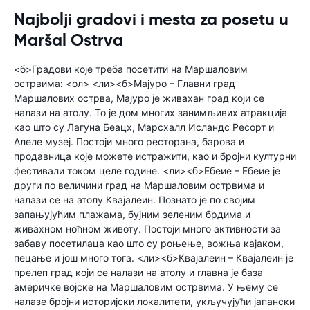
Najbolji gradovi i mesta za posetu u
Maršal Ostrva
<б>Градови које треба посетити на Маршаловим
острвима: <ол> <ли><б>Мајуро – Главни град
Маршалових острва, Мајуро је живахан град који се
налази на атолу. То је дом многих занимљивих атракција
као што су Лагуна Беацх, Марсхалл Исландс Ресорт и
Алеле музеј. Постоји много ресторана, барова и
продавница које можете истражити, као и бројни културни
фестивали током целе године. <ли><б>Ебеие – Ебеие је
други по величини град на Маршаловим острвима и
налази се на атолу Квајалеин. Познато је по својим
запањујућим плажама, бујним зеленим брдима и
живахном ноћном животу. Постоји много активности за
забаву посетилаца као што су роњење, вожња кајаком,
пецање и још много тога. <ли><б>Квајалеин – Квајалеин је
прелеп град који се налази на атолу и главна је база
америчке војске на Маршаловим острвима. У њему се
налазе бројни историјски локалитети, укључујући јапански