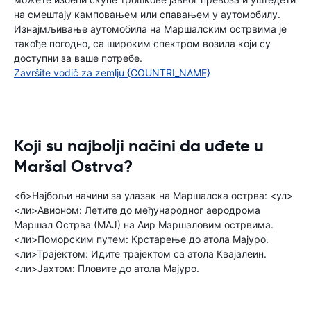
на смештају камповањем или спавањем у аутомобилу.
Изнајмљивање аутомобила на Маршалским острвима је
такође погодно, са широким спектром возила који су
доступни за ваше потребе.
Završite vodič za zemlju {COUNTRI_NAME}
Koji su najbolji načini da uđete u
Maršal Ostrva?
<б>Најбољи начини за улазак на Маршалска острва: <ул>
<ли>Авионом: Летите до међународног аеродрома
Маршал Острва (МАЈ) на Аир Маршаловим острвима.
<ли>Поморским путем: Крстарење до атола Мајуро.
<ли>Трајектом: Идите трајектом са атола Квајалеин.
<ли>Јахтом: Пловите до атола Мајуро.