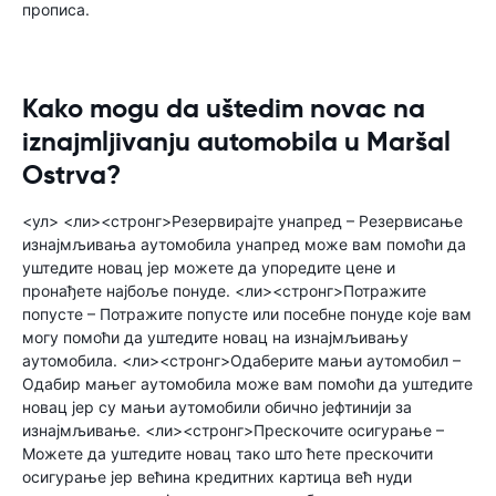
прописа.
Kako mogu da uštedim novac na
iznajmljivanju automobila u Maršal
Ostrva?
<ул> <ли><стронг>Резервирајте унапред – Резервисање
изнајмљивања аутомобила унапред може вам помоћи да
уштедите новац јер можете да упоредите цене и
пронађете најбоље понуде. <ли><стронг>Потражите
попусте – Потражите попусте или посебне понуде које вам
могу помоћи да уштедите новац на изнајмљивању
аутомобила. <ли><стронг>Одаберите мањи аутомобил –
Одабир мањег аутомобила може вам помоћи да уштедите
новац јер су мањи аутомобили обично јефтинији за
изнајмљивање. <ли><стронг>Прескочите осигурање –
Можете да уштедите новац тако што ћете прескочити
осигурање јер већина кредитних картица већ нуди