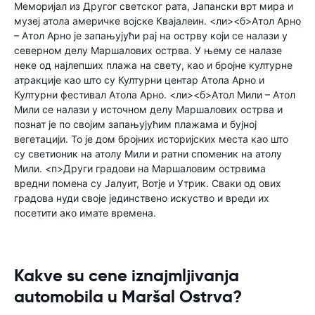
Меморијал из Другог светског рата, Јапански врт мира и
музеј атола америчке војске Квајалеин. <ли><б>Атол Арно
– Атол Арно је запањујући рај на острву који се налази у
северном делу Маршалових острва. У њему се налазе
неке од најлепших плажа на свету, као и бројне културне
атракције као што су Културни центар Атола Арно и
Културни фестивал Атола Арно. <ли><б>Атол Мили – Атол
Мили се налази у источном делу Маршалових острва и
познат је по својим запањујућим плажама и бујној
вегетацији. То је дом бројних историјских места као што
су светионик на атолу Мили и ратни споменик на атолу
Мили. <п>Други градови на Маршаловим острвима
вредни помена су Јалуит, Вотје и Утрик. Сваки од ових
градова нуди своје јединствено искуство и вреди их
посетити ако имате времена.
Kakve su cene iznajmljivanja
automobila u Maršal Ostrva?