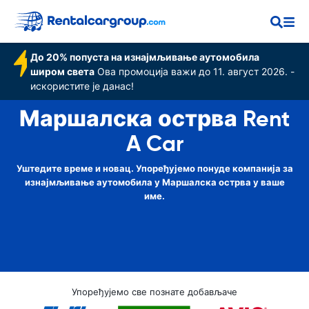
До 20% попуста на изнајмљивање аутомобила
широм света
Ова промоција важи до 11. август 2026. -
искористите је данас!
Маршалска острва Rent
A Car
Уштедите време и новац. Упоређујемо понуде компанија за
изнајмљивање аутомобила у Маршалска острва у ваше
име.
Упоређујемо све познате добављаче