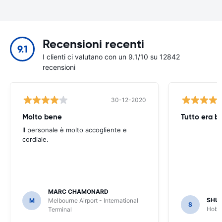
Recensioni recenti
9.1
I clienti ci valutano con un 9.1/10 su 12842
recensioni
30-12-2020
Molto bene
Tutto era b
Il personale è molto accogliente e
cordiale.
MARC CHAMONARD
SHU
M
Melbourne Airport - International
S
Hobar
Terminal