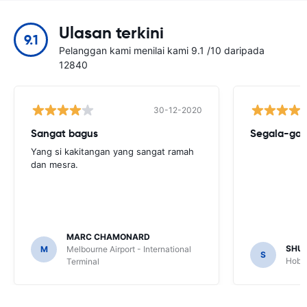
Ulasan terkini
9.1
Pelanggan kami menilai kami 9.1 /10 daripada
12840
30-12-2020
Sangat bagus
Segala-gal
Yang si kakitangan yang sangat ramah
dan mesra.
MARC CHAMONARD
SHU
M
Melbourne Airport - International
S
Hobar
Terminal